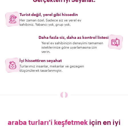
Turist değil, yerel gibi hissedin
Her zaman özel. Sadece siz ve yerel ev
sahibiniz. Yabancı yok, grup yok.
Daha fazla siz, daha az kontrol listesi
Yerel ev sahibinizin deneyimi tamamen
isteklerinize göre uyarlamasına izin
verin.
İyi hissettiren seyahat
Turlarımız insanlar, mekanlar ve gezegen
düşünülerek tasarlanmıştır.
araba turları'i keşfetmek
için en iyi