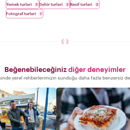
Yemek turlari
Sehir turlari
Kesif turlari
3
2
2
Fotograf turlari
1
Beğenebileceğiniz
diğer deneyimler
inde yerel rehberlerimizin sunduğu daha fazla benzersiz d