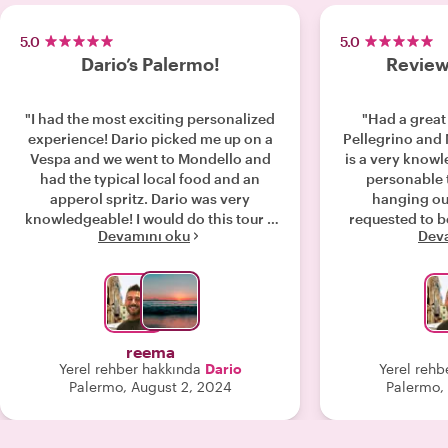
5.0
5.0
Dario’s Palermo!
Review
"I had the most exciting personalized
"Had a great
experience! Dario picked me up on a
Pellegrino and
Vespa and we went to Mondello and
is a very know
had the typical local food and an
personable t
apperol spritz. Dario was very
hanging out 
knowledgeable! I would do this tour a
requested to b
Devamını oku
Dev
million times again! "
found an Uber 
to spend mor
Tha
reema
Yerel rehber hakkında
Dario
Yerel rehb
Palermo, August 2, 2024
Palermo,