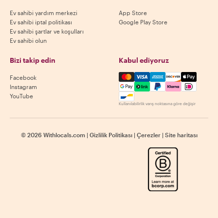
Ev sahibi yardım merkezi
App Store
Ev sahibi iptal politikası
Google Play Store
Ev sahibi şartlar ve koşulları
Ev sahibi olun
Bizi takip edin
Kabul ediyoruz
Mastercard, Visa, Amex, Di
Facebook
Instagram
YouTube
Kullanılabilirlik varış noktasına göre değişir
©
2026
Withlocals.com
|
Gizlilik Politikası
|
Çerezler
|
Site haritası