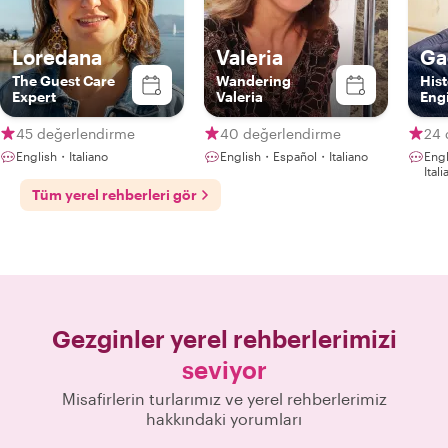
Loredana
Valeria
Ga
The Guest Care
Wandering
Hist
Expert
Valeria
Eng
45 değerlendirme
40 değerlendirme
24 
English・Italiano
English・Español・Italiano
Eng
Ita
Tüm yerel rehberleri gör
Gezginler yerel rehberlerimizi
seviyor
Misafirlerin turlarımız ve yerel rehberlerimiz
hakkındaki yorumları