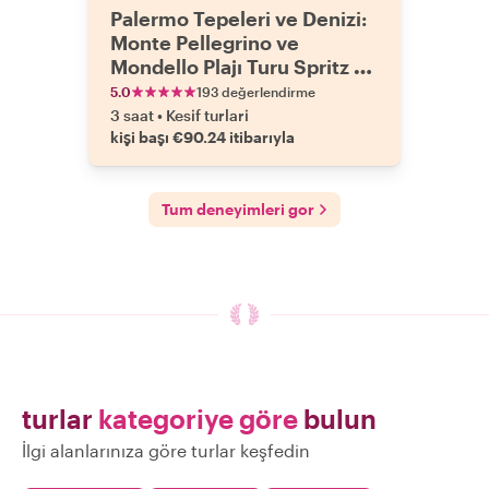
Palermo Tepeleri ve Denizi:
Monte Pellegrino ve
Mondello Plajı Turu Spritz ve
Yemek
5.0
193 değerlendirme
3 saat
•
Kesif turlari
kişi başı €90.24 itibarıyla
Tum deneyimleri gor
turlar
kategoriye göre
bulun
İlgi alanlarınıza göre turlar keşfedin