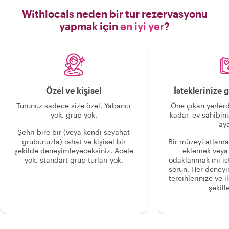
Withlocals neden bir tur rezervasyonu
yapmak için
en iyi yer
?
Özel ve kişisel
İsteklerinize
Turunuz sadece size özel. Yabancı
Öne çıkan yerlerd
yok, grup yok.
kadar, ev sahibini
aya
Şehri bire bir (veya kendi seyahat
grubunuzla) rahat ve kişisel bir
Bir müzeyi atlama
şekilde deneyimleyeceksiniz. Acele
eklemek veya
yok, standart grup turları yok.
odaklanmak mı is
sorun. Her deney
tercihlerinize ve i
şekille