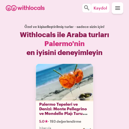
Kaydol
Özel ve kişiselleştirilmiş turlar - sadece sizin için!
Withlocals ile Araba turları
Palermo'nin
en iyisini deneyimleyin
Palermo Tepeleri ve
Denizi: Monte Pellegrino
ve Mondello Plajı Turu
Spritz ve Yemek
5.0
·
193 değerlendirme
İtibarıyla