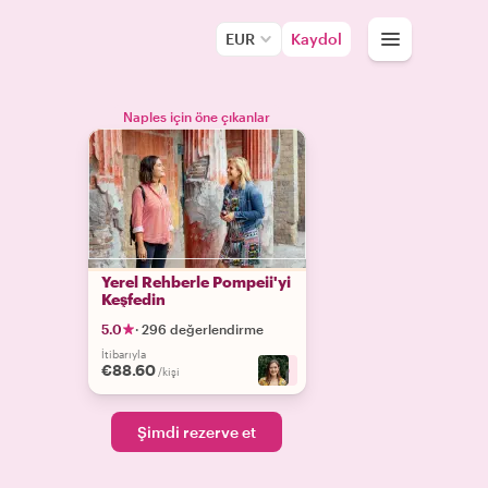
EUR
Kaydol
Naples için öne çıkanlar
Yerel Rehberle Pompeii'yi
Keşfedin
5.0
·
296 değerlendirme
İtibarıyla
€88.60
+
9
/kişi
Şimdi rezerve et