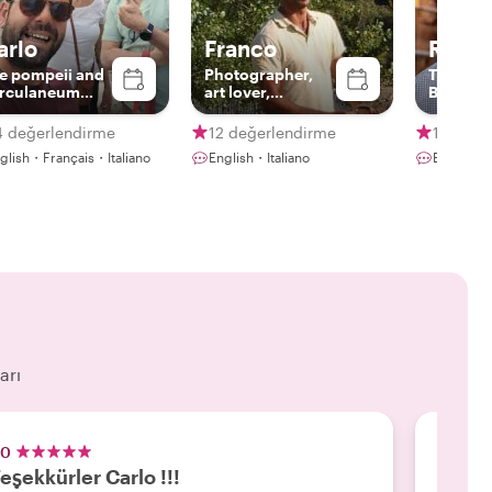
arlo
Franco
Raffa
e pompeii and
Photographer,
The Life
rculaneum
art lover,
Bookwo
sider🌋
storyteller
4 değerlendirme
12 değerlendirme
130 değ
glish・Français・Italiano
English・Italiano
English・I
arı
.0
5.0
eşekkürler Carlo !!!
Pompe