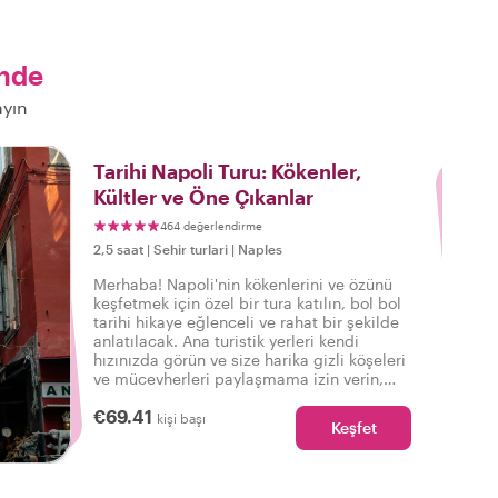
inde
ayın
3
Tarihi Napoli Turu: Kökenler,
Kültler ve Öne Çıkanlar
464 değerlendirme
2,5 saat
|
Sehir turlari
|
Naples
Merhaba! Napoli'nin kökenlerini ve özünü
keşfetmek için özel bir tura katılın, bol bol
tarihi hikaye eğlenceli ve rahat bir şekilde
anlatılacak. Ana turistik yerleri kendi
hızınızda görün ve size harika gizli köşeleri
ve mücevherleri paylaşmama izin verin,
böylece şehri gerçekten bir yerel gibi
€69.41
tadını çıkarabilirsiniz!
kişi başı
Keşfet