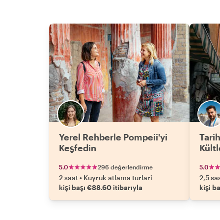
Yerel Rehberle Pompeii'yi
Tarih
Keşfedin
Kült
5.0
296 değerlendirme
5.0
2 saat
•
Kuyruk atlama turlari
2,5 sa
kişi başı €88.60 itibarıyla
kişi b