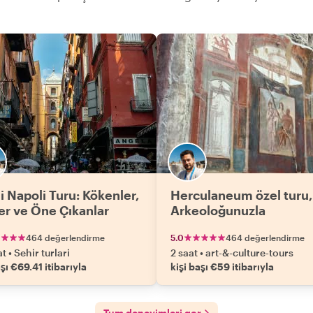
i Napoli Turu: Kökenler,
Herculaneum özel turu,
ler ve Öne Çıkanlar
Arkeoloğunuzla
464 değerlendirme
5.0
464 değerlendirme
at
•
Sehir turlari
2 saat
•
art-&-culture-tours
aşı €69.41 itibarıyla
kişi başı €59 itibarıyla
Tum deneyimleri gor