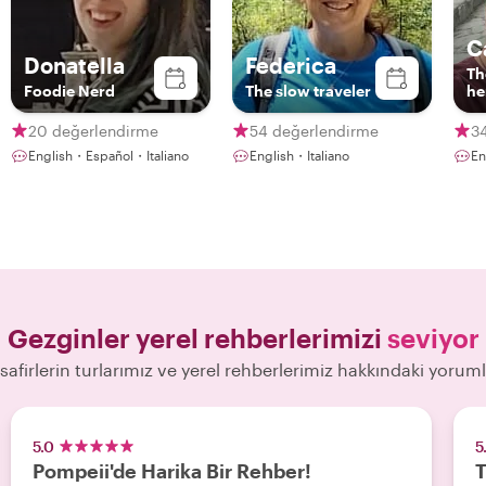
C
Donatella
Federica
Th
Foodie Nerd
The slow traveler
he
in
20 değerlendirme
54 değerlendirme
3
English・Español・Italiano
English・Italiano
En
Gezginler yerel rehberlerimizi
seviyor
safirlerin turlarımız ve yerel rehberlerimiz hakkındaki yoruml
5.0
5
Pompeii'de Harika Bir Rehber!
T