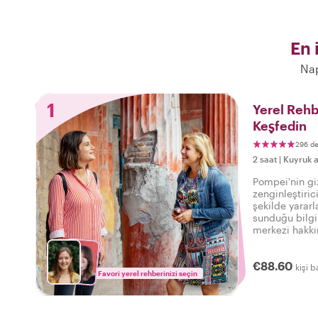
En 
Nap
1
Yerel Rehb
Keşfedin
296 d
2 saat
|
Kuyruk a
Pompei'nin gi
zenginleştirici
şekilde yararl
sunduğu bilg
merkezi hakkı
€88.60
kişi b
Favori yerel rehberinizi seçin