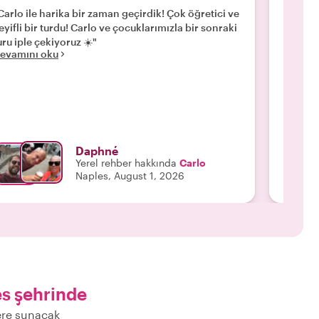
arlo ile harika bir zaman geçirdik! Çok öğretici ve
"Yana i
fli bir turdu! Carlo ve çocuklarımızla bir sonraki
seyahat
uru iple çekiyoruz ☀️"
bir hik
evamını oku
hakkınd
engin b
için hi
Devamı
Pompeii
göre tu
bu alan
için Ya
Daphné
Yerel rehber hakkında
Carlo
Naples, August 1, 2026
s şehrinde
lere sunacak