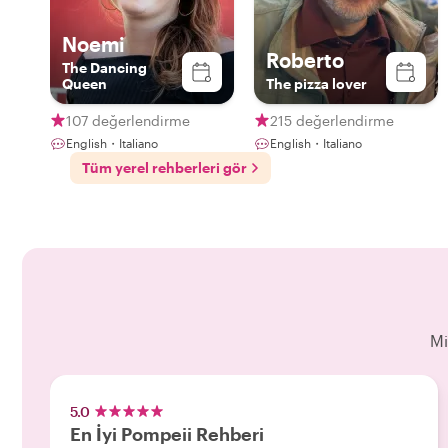
Noemi
Roberto
The Dancing
Queen
The pizza lover
107 değerlendirme
215 değerlendirme
English・Italiano
English・Italiano
Tüm yerel rehberleri gör
Mi
5.0
En İyi Pompeii Rehberi