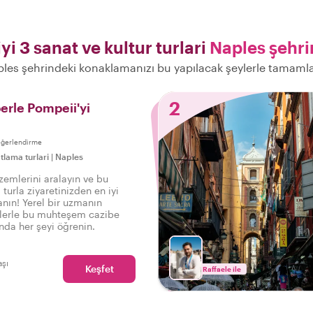
iyi 3 sanat ve kultur turlari
Naples şehr
les şehrindeki konaklamanızı bu yapılacak şeylerle tamaml
2
erle Pompeii'yi
eğerlendirme
tlama turlari
|
Naples
zemlerini aralayın ve bu
 turla ziyaretinizden en iyi
anın! Yerel bir uzmanın
ilerle bu muhteşem cazibe
nda her şeyi öğrenin.
aşı
Keşfet
Raffaele ile