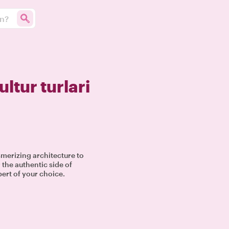
un?
ultur turlari
smerizing architecture to
 the authentic side of
pert of your choice.