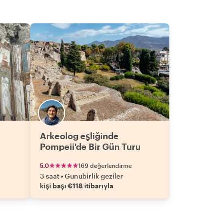
Arkeolog eşliğinde
Pompeii'de Bir Gün Turu
5.0
169 değerlendirme
3 saat
•
Gunubirlik geziler
kişi başı €118 itibarıyla