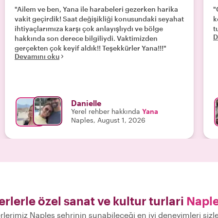
"Ailem ve ben, Yana ile harabeleri gezerken harika
"C
vakit geçirdik! Saat değişikliği konusundaki seyahat
keyi
ihtiyaçlarımıza karşı çok anlayışlıydı ve bölge
t
D
hakkında son derece bilgiliydi. Vaktimizden
gerçekten çok keyif aldık!! Teşekkürler Yana!!!"
Devamını oku
Danielle
Yerel rehber hakkında
Yana
Naples, August 1, 2026
rlerle özel sanat ve kultur turlari
Naple
rlerimiz Naples şehrinin sunabileceği en iyi deneyimleri siz