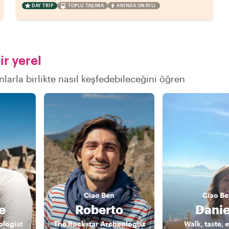
DAY TRIP
TOPLU TAŞIMA
ANINDA ONAYLI
r yerel
nlarla birlikte nasıl keşfedebileceğini öğren
Ciao
Ben
Ciao
Be
e
Roberto
Danie
ologist
The Rockstar Archeologist
Walk, taste, 