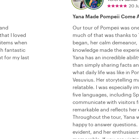
20 J
Yana Made Pompeii Come A
 and
Our tour of Pompeii was one 
that I loved
much of that was thanks to
 items when
began, her calm demeanor, 
h fantastic
knowledge made the experie
 for my last
Yana has an incredible ability
than simply sharing facts a
what daily life was like in 
Vesuvius. Her storytelling ma
relatable. I was especially 
five languages, including Sp
communicate with visitors f
remarkable and reflects her 
Throughout the tour, Yana 
happy to answer questions. 
evident, and her enthusias