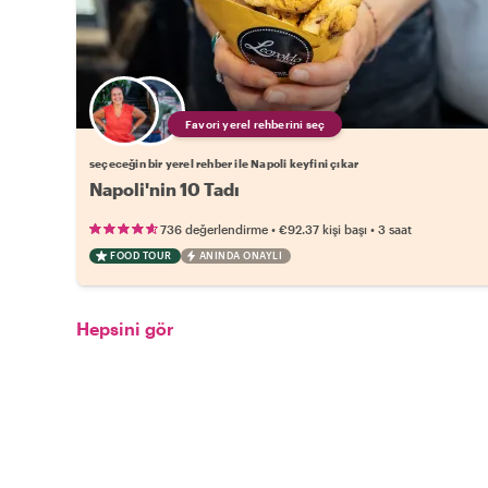
Favori yerel rehberini seç
seçeceğin bir yerel rehber ile Napoli keyfini çıkar
Napoli'nin 10 Tadı
•
•
736 değerlendirme
€92.37
kişi başı
3 saat
FOOD TOUR
ANINDA ONAYLI
Hepsini gör