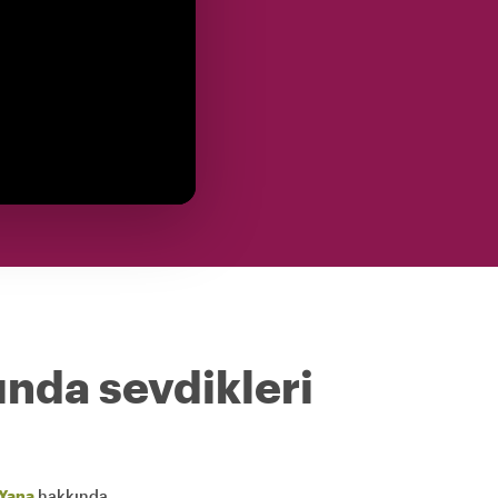
ında sevdikleri
Yana
hakkında