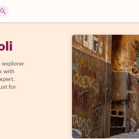
oli
n explorer
x with
xpert.
ust for