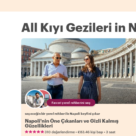
All Kıyı Gezileri in 
Favori yerel rehberini seç
seçeceğin bir yerel rehber ile Napoli keyfini çıkar
Napoli'nin Öne Çıkanları ve Gizli Kalmış
Güzellikleri
•
•
310 değerlendirme
€83.46
kişi başı
3 saat