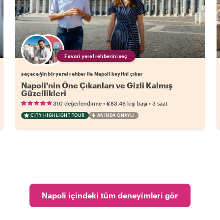
Favori yerel rehberini seç
seçeceğin bir yerel rehber ile Napoli keyfini çıkar
Napoli'nin Öne Çıkanları ve Gizli Kalmış
Güzellikleri
•
•
310 değerlendirme
€83.46
kişi başı
3 saat
CITY HIGHLIGHT TOUR
ANINDA ONAYLI
Napoli içindeki tüm deneyimleri gör