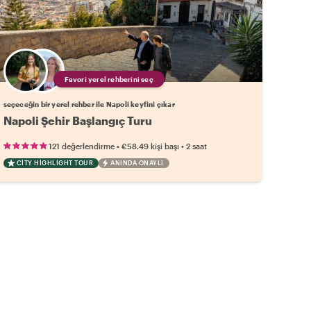
Favori yerel rehberini seç
seçeceğin bir yerel rehber ile Napoli keyfini çıkar
Napoli Şehir Başlangıç Turu
•
•
121 değerlendirme
€58.49
kişi başı
2 saat
CITY HIGHLIGHT TOUR
ANINDA ONAYLI