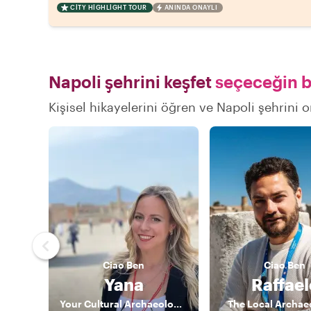
CITY HIGHLIGHT TOUR
ANINDA ONAYLI
Napoli şehrini keşfet
seçeceğin bi
Kişisel hikayelerini öğren ve Napoli şehrini o
Ciao
Ben
Ciao
Ben
Yana
Raffael
Your Cultural Archaeologist
The Local Archae