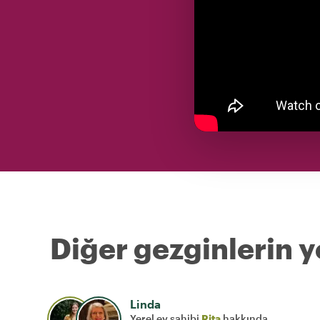
Diğer gezginlerin y
Linda
Yerel ev sahibi
Rita
hakkında