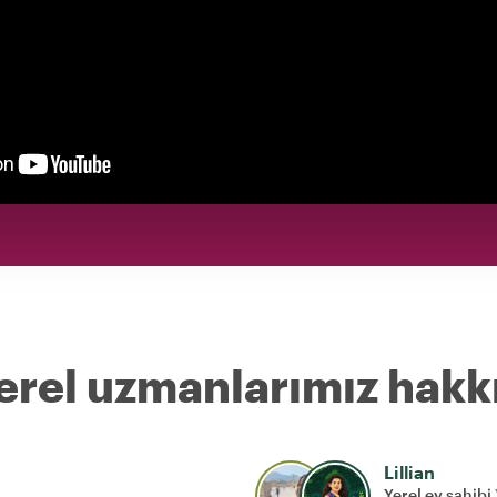
erel uzmanlarımız hakk
Lillian
Yerel ev sahibi