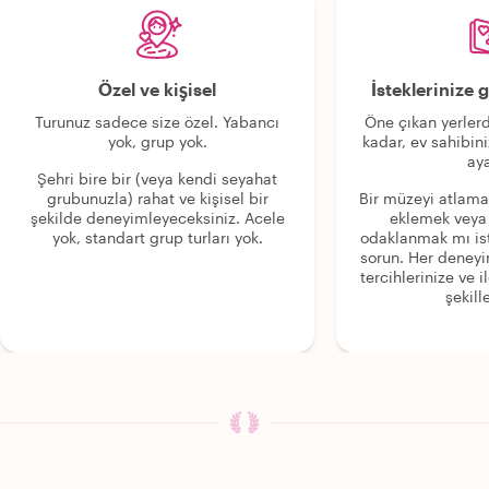
Özel ve kişisel
İsteklerinize
Turunuz sadece size özel. Yabancı
Öne çıkan yerlerd
yok, grup yok.
kadar, ev sahibini
aya
Şehri bire bir (veya kendi seyahat
grubunuzla) rahat ve kişisel bir
Bir müzeyi atlama
şekilde deneyimleyeceksiniz. Acele
eklemek veya
yok, standart grup turları yok.
odaklanmak mı is
sorun. Her deney
tercihlerinize ve i
şekille