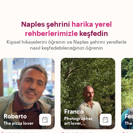
Naples şehrini
harika yerel
rehberlerimizle
keşfedin
Kişisel hikayelerini öğrenin ve Naples şehrini yerellerle
nasıl keşfedebileceğinizi öğrenin
Franco
Roberto
Fe
Photographer,
The pizza lover
art lover,
The 
storyteller