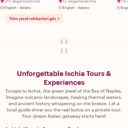
215 değerlendirme
12 değerlendirme
54 
English・Italiano
English・Italiano
Engl
Tüm yerel rehberleri gör
Unforgettable Ischia Tours &
Experiences
Escape to Ischia, the green jewel of the Bay of Naples.
Imagine volcanic landscapes, healing thermal waters,
and ancient history whispering on the breeze. Let a
local guide show you the real Ischia on a private tour.
Your dream Italian getaway starts here!