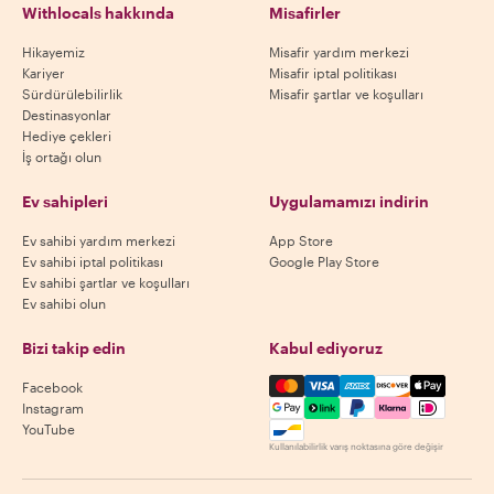
Withlocals hakkında
Misafirler
Hikayemiz
Misafir yardım merkezi
Kariyer
Misafir iptal politikası
Sürdürülebilirlik
Misafir şartlar ve koşulları
Destinasyonlar
Hediye çekleri
İş ortağı olun
Ev sahipleri
Uygulamamızı indirin
Ev sahibi yardım merkezi
App Store
Ev sahibi iptal politikası
Google Play Store
Ev sahibi şartlar ve koşulları
Ev sahibi olun
Bizi takip edin
Kabul ediyoruz
Mastercard, Visa, Amex, Di
Facebook
Instagram
YouTube
Kullanılabilirlik varış noktasına göre değişir