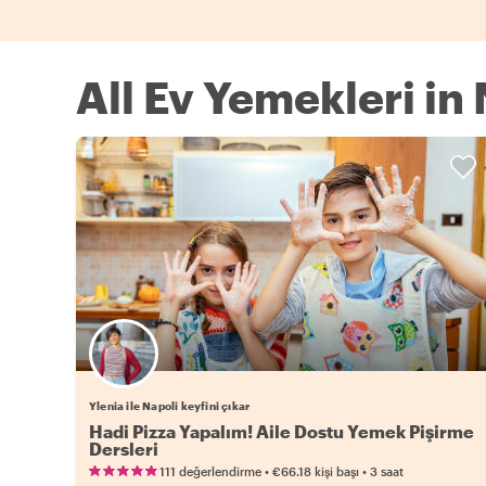
All Ev Yemekleri in
Ylenia ile Napoli keyfini çıkar
Hadi Pizza Yapalım! Aile Dostu Yemek Pişirme
Dersleri
•
•
111 değerlendirme
€66.18
kişi başı
3 saat