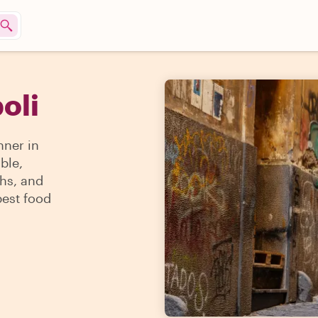
oli
nner in
able,
ghs, and
best food