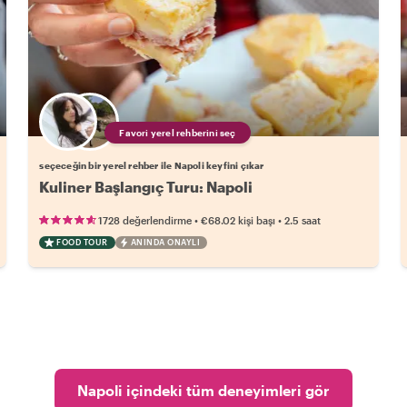
Favori yerel rehberini seç
seçeceğin bir yerel rehber ile Napoli keyfini çıkar
Kuliner Başlangıç Turu: Napoli
•
•
1728 değerlendirme
€68.02
kişi başı
2.5 saat
FOOD TOUR
ANINDA ONAYLI
Napoli içindeki tüm deneyimleri gör