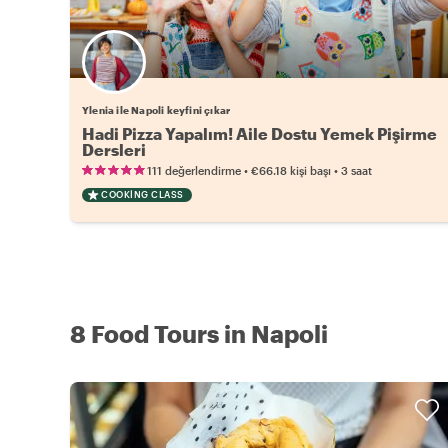
Ylenia ile Napoli keyfini çıkar
Hadi Pizza Yapalım! Aile Dostu Yemek Pişirme
Dersleri
•
•
111 değerlendirme
€66.18
kişi başı
3 saat
COOKING CLASS
8 Food Tours in Napoli