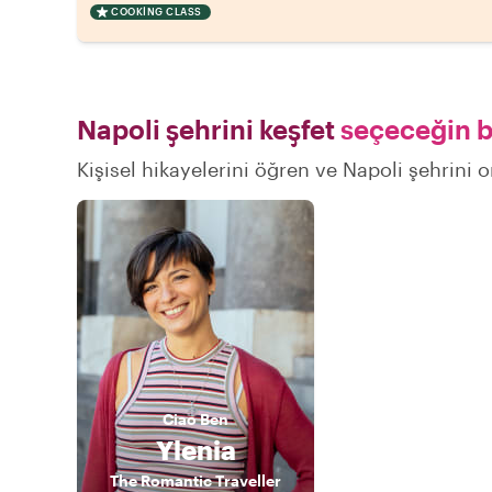
COOKING CLASS
Napoli şehrini keşfet
seçeceğin bi
Kişisel hikayelerini öğren ve Napoli şehrini o
Ciao
Ben
Ylenia
The Romantic Traveller