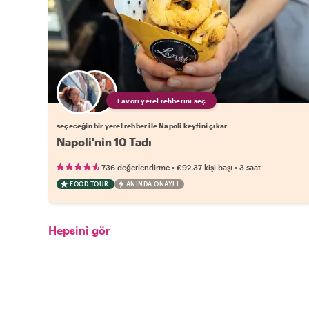
Favori yerel rehberini seç
seçeceğin bir yerel rehber ile Napoli keyfini çıkar
Napoli'nin 10 Tadı
•
•
736 değerlendirme
€92.37
kişi başı
3 saat
FOOD TOUR
ANINDA ONAYLI
Hepsini gör