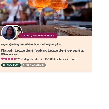
Favori yerel rehberini seç
seçeceğin bir yerel rehber ile Napoli keyfini çıkar
Napoli Lezzetleri: Sokak Lezzetleri ve Spritz
Macerası
•
•
1290 değerlendirme
€71.69
kişi başı
2.5 saat
FOOD TOUR
ANINDA ONAYLI