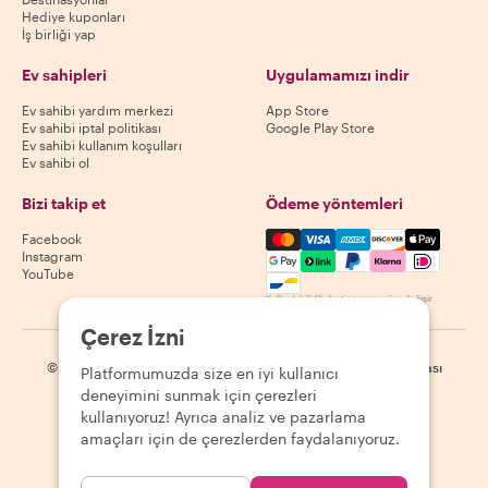
Hediye kuponları
İş birliği yap
Ev sahipleri
Uygulamamızı indir
Ev sahibi yardım merkezi
App Store
Ev sahibi iptal politikası
Google Play Store
Ev sahibi kullanım koşulları
Ev sahibi ol
Bizi takip et
Ödeme yöntemleri
Mastercard, Visa, Amex, Di
Facebook
Instagram
YouTube
Kullanılabilirlik destinasyona göre değişir
Çerez İzni
©
2026
Withlocals.com
|
Gizlilik Politikası
|
Çerezler
|
Site haritası
Platformumuzda size en iyi kullanıcı
deneyimini sunmak için çerezleri
kullanıyoruz! Ayrıca analiz ve pazarlama
amaçları için de çerezlerden faydalanıyoruz.