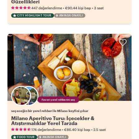
Güzellikleri
•
•
447 değerlendirme
€90.44
kişi başı
3 saat
CITY HIGHLIGHT TOUR
ANINDA ONAYLI
Favori yerel rehberini seç
seçeceğin bir yerel rehber ile Milano keyfini çıkar
Milano Aperitivo Turu: İçecekler &
Atıştırmalıklar Yerel Tarzda
•
•
174 değerlendirme
€86.40
kişi başı
2.5 saat
FOOD TOUR
ANINDA ONAYLI