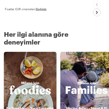
Fiyatlar EUR cinsinden
·
Değiştir
Her ilgi alanına göre
deneyimler
Milano için
Milano için
Ev Yemekleri • Yerel Lezzetler
Hazine Avları • Sanat & El