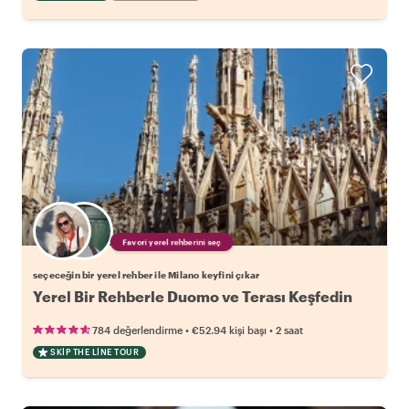
Favori yerel rehberini seç
seçeceğin bir yerel rehber ile Milano keyfini çıkar
Yerel Bir Rehberle Duomo ve Terası Keşfedin
•
•
784 değerlendirme
€52.94
kişi başı
2 saat
SKIP THE LINE TOUR