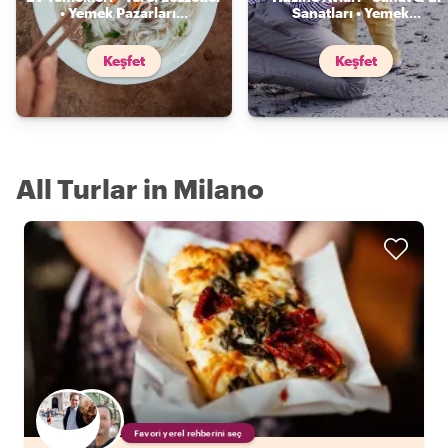
• Yemek Pazarları
...
Sanatları • Yemek
...
Keşfet
Keşfet
All Turlar in Milano
Favori yerel rehberini seç