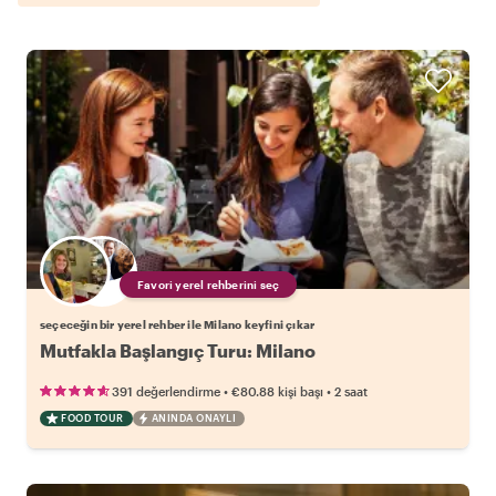
Favori yerel rehberini seç
seçeceğin bir yerel rehber ile Milano keyfini çıkar
Mutfakla Başlangıç Turu: Milano
•
•
391 değerlendirme
€80.88
kişi başı
2 saat
FOOD TOUR
ANINDA ONAYLI