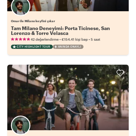
Omar ile Milano keyfini çıkar
Tam Milano Deneyimi: Porta Ticinese, San
Lorenzo & Torre Velasca
•
•
42 değerlendirme
€154.41
kişi başı
5 saat
CITY HIGHLIGHT TOUR
ANINDA ONAYLI