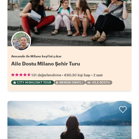
Armando ile Milano keyfini çıkar
Aile Dostu Milano Şehir Turu
•
•
131 değerlendirme
€60.30
kişi başı
2 saat
CITY HIGHLIGHT TOUR
ANINDA ONAYLI
AILE DOSTU