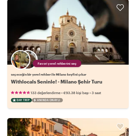
Favori yerel rehberini seç
seçeceğin bir yerel rehber ile Milano keyfini çıkar
Withlocals Seninle! - Milano Şehir Turu
•
•
133 değerlendirme
€93.38
kişi başı
3 saat
DAY TRIP
ANINDA ONAYLI