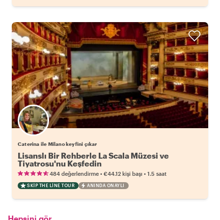
Caterina ile Milano keyfini çıkar
Lisanslı Bir Rehberle La Scala Müzesi ve
Tiyatrosu'nu Keşfedin
•
•
484 değerlendirme
€44.12
kişi başı
1.5 saat
SKIP THE LINE TOUR
ANINDA ONAYLI
Hepsini gör