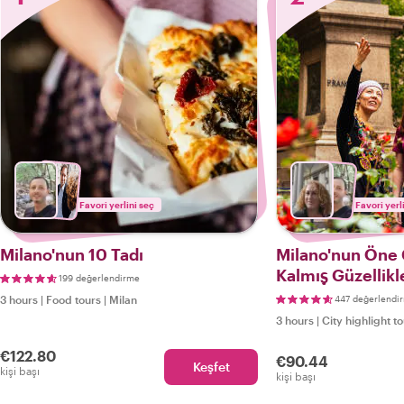
Favori yerlini seç
Favori yerl
Milano'nun 10 Tadı
Milano'nun Öne Ç
Kalmış Güzellikl
199 değerlendirme
3 hours
|
Food tours
|
Milan
447 değerlendi
3 hours
|
City highlight t
€122.80
€90.44
Keşfet
kişi başı
kişi başı