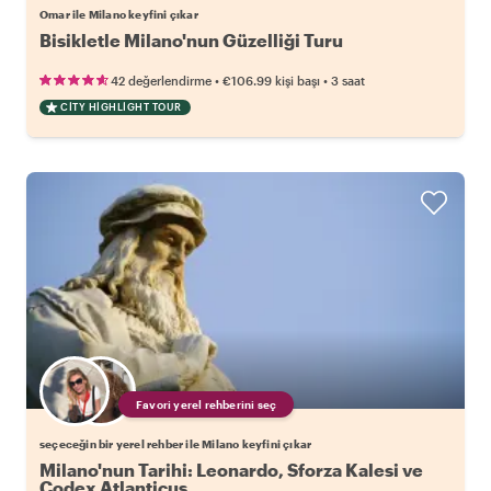
Omar ile Milano keyfini çıkar
Bisikletle Milano'nun Güzelliği Turu
•
•
42 değerlendirme
€106.99
kişi başı
3 saat
CITY HIGHLIGHT TOUR
Favori yerel rehberini seç
seçeceğin bir yerel rehber ile Milano keyfini çıkar
Milano'nun Tarihi: Leonardo, Sforza Kalesi ve
Codex Atlanticus