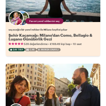
Favori yerel rehberini seç
seçeceğin bir yerel rehber ile Milano keyfini çıkar
Şehir Kaçamağı: Milano'dan Como, Bellagio &
Lugano Günübirlik Gezi
•
•
539 değerlendirme
€169.49
kişi başı
10 saat
DAY TRIP
CAR
ANINDA ONAYLI