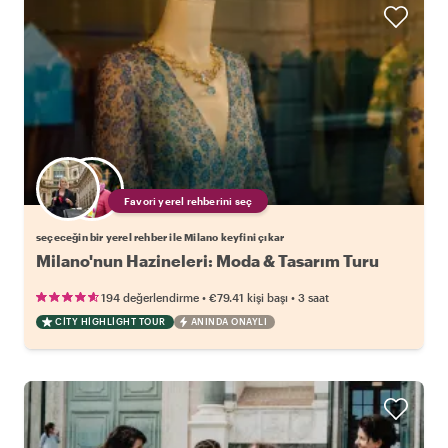
Favori yerel rehberini seç
seçeceğin bir yerel rehber ile Milano keyfini çıkar
Milano'nun Hazineleri: Moda & Tasarım Turu
•
•
194 değerlendirme
€79.41
kişi başı
3 saat
CITY HIGHLIGHT TOUR
ANINDA ONAYLI