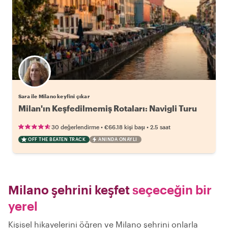
Sara ile Milano keyfini çıkar
Milan'ın Keşfedilmemiş Rotaları: Navigli Turu
•
•
30 değerlendirme
€66.18
kişi başı
2.5 saat
OFF THE BEATEN TRACK
ANINDA ONAYLI
Milano şehrini keşfet
seçeceğin bir
yerel
Kişisel hikayelerini öğren ve Milano şehrini onlarla