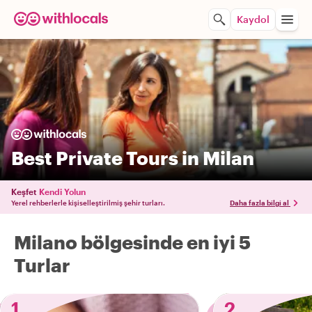
Kaydol
Best Private Tours in Milan
Keşfet
Kendi Yolun
Yerel rehberlerle kişiselleştirilmiş şehir turları.
Daha fazla bilgi al
Milano bölgesinde en iyi 5
Turlar
1
2