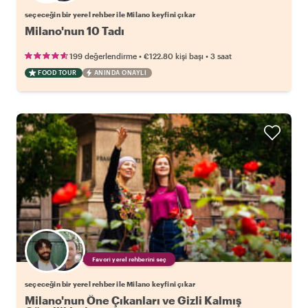
seçeceğin bir yerel rehber ile Milano keyfini çıkar
Milano'nun 10 Tadı
•
•
199 değerlendirme
€122.80
kişi başı
3 saat
FOOD TOUR
ANINDA ONAYLI
Favori yerel rehberini seç
seçeceğin bir yerel rehber ile Milano keyfini çıkar
Milano'nun Öne Çıkanları ve Gizli Kalmış