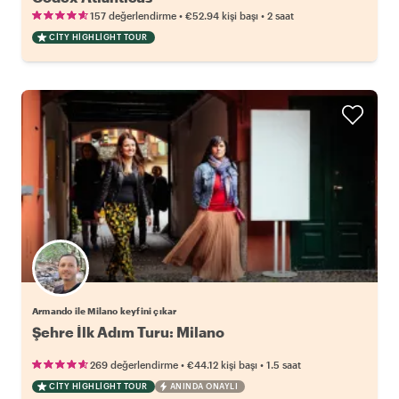
•
•
157 değerlendirme
€52.94
kişi başı
2 saat
CITY HIGHLIGHT TOUR
Armando ile Milano keyfini çıkar
Şehre İlk Adım Turu: Milano
•
•
269 değerlendirme
€44.12
kişi başı
1.5 saat
CITY HIGHLIGHT TOUR
ANINDA ONAYLI