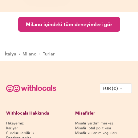
Milano içindeki tüm deneyimleri gör
İtalya
›
Milano
›
Turlar
EUR (€)
Withlocals Hakkında
Misafirler
Hikayemiz
Misafir yardım merkezi
Kariyer
Misafir iptal politikası
Sürdürülebilirlik
Misafir kullanım koşulları
Destinasyonlar