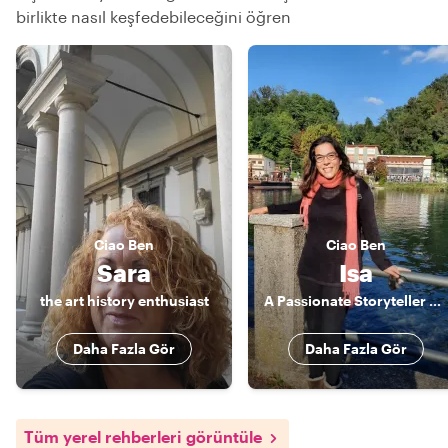
birlikte nasıl keşfedebileceğini öğren
Ciao
Ben
Ciao
Ben
Sara
Isa
the art history enthusiast
A Passionate Storyteller Blending Art, History, and Meaningful Connection
Daha Fazla Gör
Daha Fazla Gör
Tüm yerel rehberleri görüntüle