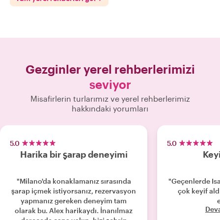
Gezginler yerel rehberlerimizi
seviyor
Misafirlerin turlarımız ve yerel rehberlerimiz
hakkındaki yorumları
5.0
5.0
Harika bir şarap deneyimi
Key
"Milano'da konaklamanız sırasında
"Geçenlerde Isa 
şarap içmek istiyorsanız, rezervasyon
çok keyif ald
yapmanız gereken deneyim tam
Dev
olarak bu. Alex harikaydı. İnanılmaz