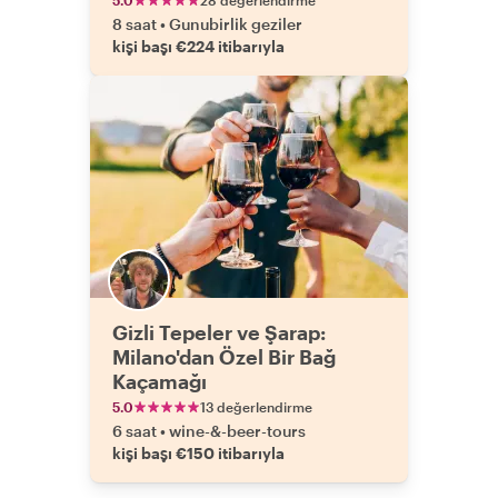
5.0
28 değerlendirme
8 saat
•
Gunubirlik geziler
kişi başı €224 itibarıyla
Gizli Tepeler ve Şarap:
Milano'dan Özel Bir Bağ
Kaçamağı
5.0
13 değerlendirme
6 saat
•
wine-&-beer-tours
kişi başı €150 itibarıyla