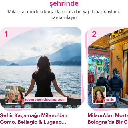
şehrinde
Milan şehrindeki konaklamanızı bu yapılacak şeylerle
tamamlayın
1
2
Favori yerel rehberinizi seçin
Isa ile
Şehir Kaçamağı: Milano'dan
Milano'dan Morta
Como, Bellagio & Lugano
Bologna'da Bir 