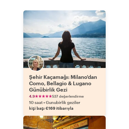
Şehir Kaçamağı: Milano'dan
Como, Bellagio & Lugano
Günübirlik Gezi
4.9
537 değerlendirme
10 saat
•
Gunubirlik geziler
kişi başı €169 itibarıyla