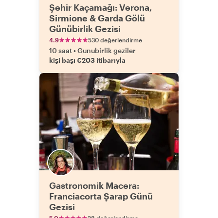
Şehir Kaçamağı: Verona,
Sirmione & Garda Gölü
Günübirlik Gezisi
4.9
530 değerlendirme
10 saat
•
Gunubirlik geziler
kişi başı €203 itibarıyla
Gastronomik Macera:
Franciacorta Şarap Günü
Gezisi