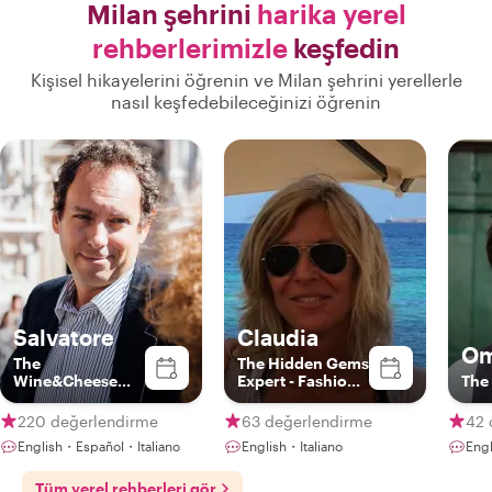
Milan şehrini
harika yerel
rehberlerimizle
keşfedin
Kişisel hikayelerini öğrenin ve Milan şehrini yerellerle
nasıl keşfedebileceğinizi öğrenin
Salvatore
Claudia
Om
The
The Hidden Gems
Wine&Cheese
Expert - Fashion
The
Expert
& Photography
Lover
220 değerlendirme
63 değerlendirme
42 
English・Español・Italiano
English・Italiano
Engl
Tüm yerel rehberleri gör