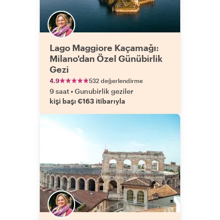
Lago Maggiore Kaçamağı:
Milano'dan Özel Günübirlik
Gezi
4.9
532 değerlendirme
9 saat
•
Gunubirlik geziler
kişi başı €163 itibarıyla