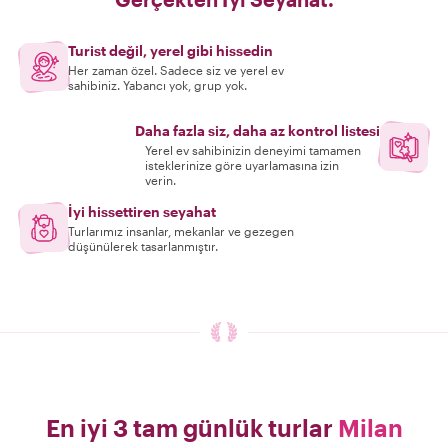
Turist değil, yerel gibi hissedin
Her zaman özel. Sadece siz ve yerel ev
sahibiniz. Yabancı yok, grup yok.
Daha fazla siz, daha az kontrol listesi
Yerel ev sahibinizin deneyimi tamamen
isteklerinize göre uyarlamasına izin
verin.
İyi hissettiren seyahat
Turlarımız insanlar, mekanlar ve gezegen
düşünülerek tasarlanmıştır.
En iyi 3 tam günlük turlar
Milan