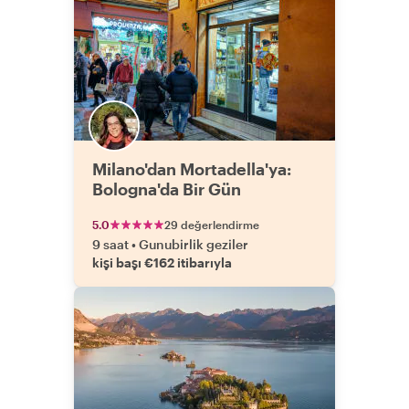
Milano'dan Mortadella'ya:
Bologna'da Bir Gün
5.0
29 değerlendirme
9 saat
•
Gunubirlik geziler
kişi başı €162 itibarıyla