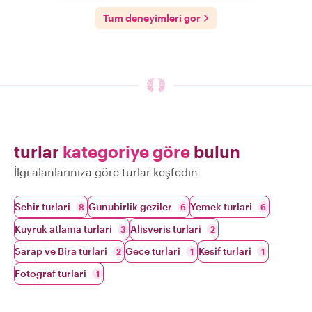
Tum deneyimleri gor
turlar
kategoriye göre
bulun
İlgi alanlarınıza göre turlar keşfedin
Sehir turlari
Gunubirlik geziler
Yemek turlari
8
6
6
Kuyruk atlama turlari
Alisveris turlari
3
2
Sarap ve Bira turlari
Gece turlari
Kesif turlari
2
1
1
Fotograf turlari
1