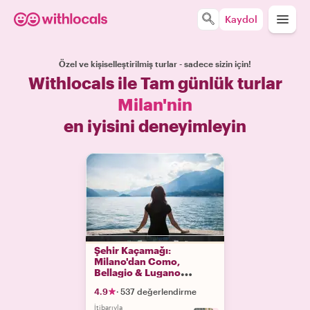
Kaydol
Özel ve kişiselleştirilmiş turlar - sadece sizin için!
Withlocals ile Tam günlük turlar
Milan'nin
en iyisini deneyimleyin
Şehir Kaçamağı:
Milano'dan Como,
Bellagio & Lugano
Günübirlik Gezi
4.9
·
537 değerlendirme
İtibarıyla