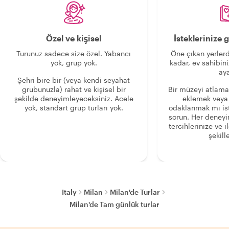
Özel ve kişisel
İsteklerinize
Turunuz sadece size özel. Yabancı
Öne çıkan yerlerd
yok, grup yok.
kadar, ev sahibini
aya
Şehri bire bir (veya kendi seyahat
grubunuzla) rahat ve kişisel bir
Bir müzeyi atlama
şekilde deneyimleyeceksiniz. Acele
eklemek veya
yok, standart grup turları yok.
odaklanmak mı is
sorun. Her deney
tercihlerinize ve i
şekille
Italy
Milan
Milan'de Turlar
Milan'de Tam günlük turlar