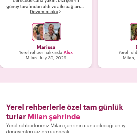
derecede cana yakın, bizi şehrin
güney tarafından aldı ve aile bağlarına
Devamını oku
götürdü. Şaraplar çok lezzetliydi ve
öğle yemeği İtalya'nın tadına varmak
için mükemmeldi. Hasattan hemen
önce gittiğimiz için asmadan
doğrudan üzüm tatma şansımız oldu,
bu çok havalıydı. Bize denememiz için
Marissa
bolca şarap ikram etti ve hepsi
Yerel rehber hakkında
Alex
Yerel reh
harikaydı. Şarap yetiştiriciliği ve
Milan, July 30, 2026
Milan, 
yapımı hakkında çok şey öğrendik.
Ayrıca öğle yemeğinde bize eşlik eden
çok tatlı bir kedi de vardı. 100/10
tavsiye ederim."
Yerel rehberlerle özel tam günlük
turlar
Milan şehrinde
Yerel rehberlerimiz Milan şehrinin sunabileceği en iyi
deneyimleri sizlere sunacak