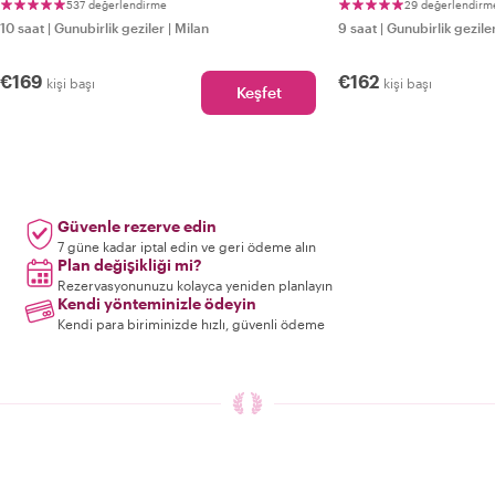
Günübirlik Gezi
537 değerlendirme
29 değerlendirm
10 saat
|
Gunubirlik geziler
|
Milan
9 saat
|
Gunubirlik gezile
€169
€162
kişi başı
kişi başı
Keşfet
Güvenle rezerve edin
7 güne kadar iptal edin ve geri ödeme alın
Plan değişikliği mi?
Rezervasyonunuzu kolayca yeniden planlayın
Kendi yönteminizle ödeyin
Kendi para biriminizde hızlı, güvenli ödeme