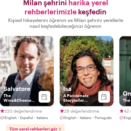
Milan şehrini
harika yerel
rehberlerimizle
keşfedin
Kişisel hikayelerini öğrenin ve Milan şehrini yerellerle
nasıl keşfedebileceğinizi öğrenin
Salvatore
Isa
Om
The
A Passionate
Wine&Cheese
Storyteller
The
Expert
Blending Art,
History, and
220 değerlendirme
29 değerlendirme
42 
Meaningful
English・Español・Italiano
English・Italiano・Português
Engl
Connection
Tüm yerel rehberleri gör