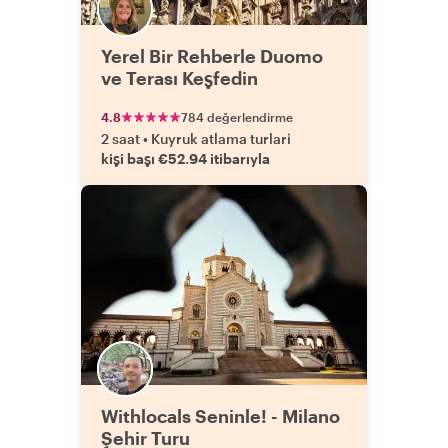
Yerel Bir Rehberle Duomo
ve Terası Keşfedin
4.8
784 değerlendirme
2 saat
•
Kuyruk atlama turlari
kişi başı €52.94 itibarıyla
Withlocals Seninle! - Milano
Şehir Turu