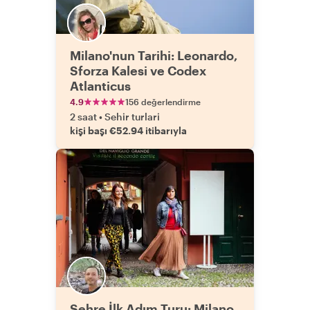
Milano'nun Tarihi: Leonardo,
Sforza Kalesi ve Codex
Atlanticus
4.9
156 değerlendirme
2 saat
•
Sehir turlari
kişi başı €52.94 itibarıyla
Şehre İlk Adım Turu: Milano