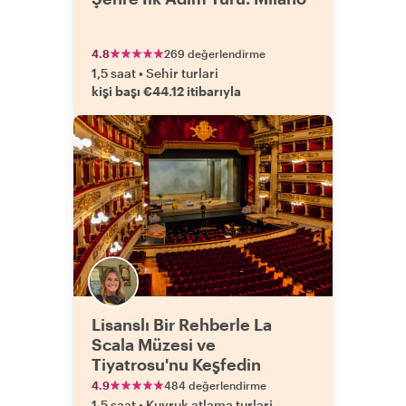
4.8
269 değerlendirme
1,5 saat
•
Sehir turlari
kişi başı €44.12 itibarıyla
Lisanslı Bir Rehberle La
Scala Müzesi ve
Tiyatrosu'nu Keşfedin
4.9
484 değerlendirme
1,5 saat
•
Kuyruk atlama turlari