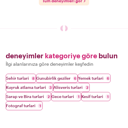
Tum deneyimleri gor
deneyimler
kategoriye göre
bulun
İlgi alanlarınıza göre deneyimler keşfedin
Sehir turlari
Gunubirlik geziler
Yemek turlari
8
6
6
Kuyruk atlama turlari
Alisveris turlari
3
2
Sarap ve Bira turlari
Gece turlari
Kesif turlari
2
1
1
Fotograf turlari
1