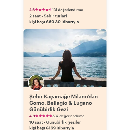
4.6
131 değerlendirme
2 saat
•
Sehir turlari
kişi başı €60.30 itibarıyla
Şehir Kaçamağı: Milano'dan
Como, Bellagio & Lugano
Günübirlik Gezi
4.9
537 değerlendirme
10 saat
•
Gunubirlik geziler
kişi başı €169 itibarıyla