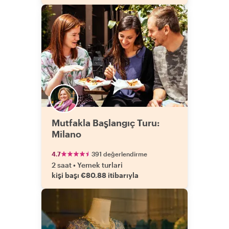
Mutfakla Başlangıç Turu:
Milano
4.7
391 değerlendirme
2 saat
•
Yemek turlari
kişi başı €80.88 itibarıyla