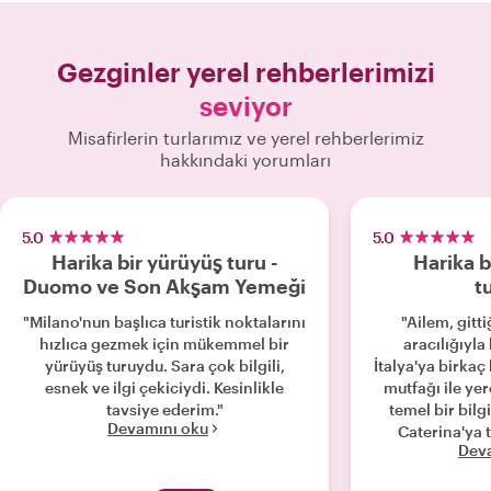
Gezginler yerel rehberlerimizi
seviyor
Misafirlerin turlarımız ve yerel rehberlerimiz
hakkındaki yorumları
5.0
5.0
Harika bir yürüyüş turu -
Harika b
Duomo ve Son Akşam Yemeği
t
"Milano'nun başlıca turistik noktalarını
"Ailem, gitti
hızlıca gezmek için mükemmel bir
aracılığıyla
yürüyüş turuydu. Sara çok bilgili,
İtalya'ya birkaç
esnek ve ilgi çekiciydi. Kesinlikle
mutfağı ile ye
tavsiye ederim."
temel bir bilg
Devamını oku
Caterina'ya t
Dev
taşıyıp bize da
ve deneyiml