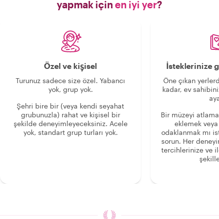
yapmak için
en iyi yer
?
Özel ve kişisel
İsteklerinize
Turunuz sadece size özel. Yabancı
Öne çıkan yerlerd
yok, grup yok.
kadar, ev sahibini
aya
Şehri bire bir (veya kendi seyahat
grubunuzla) rahat ve kişisel bir
Bir müzeyi atlama
şekilde deneyimleyeceksiniz. Acele
eklemek veya
yok, standart grup turları yok.
odaklanmak mı is
sorun. Her deney
tercihlerinize ve i
şekille