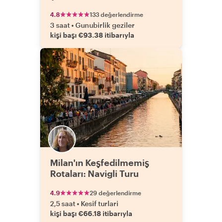
4.8
133 değerlendirme
3 saat
•
Gunubirlik geziler
kişi başı €93.38 itibarıyla
Milan'ın Keşfedilmemiş
Rotaları: Navigli Turu
4.9
29 değerlendirme
2,5 saat
•
Kesif turlari
kişi başı €66.18 itibarıyla