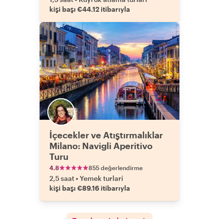
kişi başı €44.12 itibarıyla
İçecekler ve Atıştırmalıklar
Milano: Navigli Aperitivo
Turu
4.8
855 değerlendirme
2,5 saat
•
Yemek turlari
kişi başı €89.16 itibarıyla