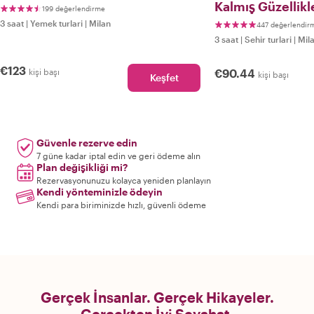
Kalmış Güzellikl
199 değerlendirme
3 saat
|
Yemek turlari
|
Milan
447 değerlendir
3 saat
|
Sehir turlari
|
Mil
€123
kişi başı
€90.44
kişi başı
Keşfet
Güvenle rezerve edin
7 güne kadar iptal edin ve geri ödeme alın
Plan değişikliği mi?
Rezervasyonunuzu kolayca yeniden planlayın
Kendi yönteminizle ödeyin
Kendi para biriminizde hızlı, güvenli ödeme
Gerçek İnsanlar. Gerçek Hikayeler.