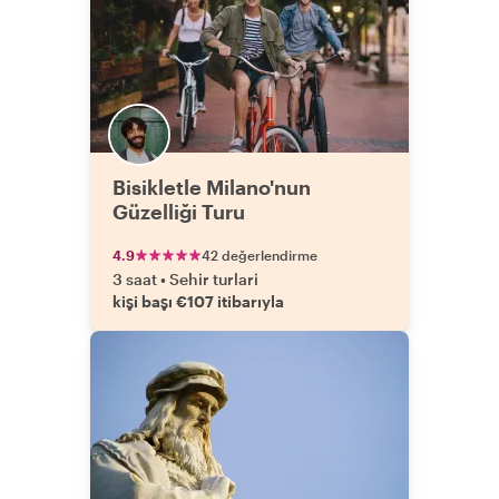
Bisikletle Milano'nun
Güzelliği Turu
4.9
42 değerlendirme
3 saat
•
Sehir turlari
kişi başı €107 itibarıyla