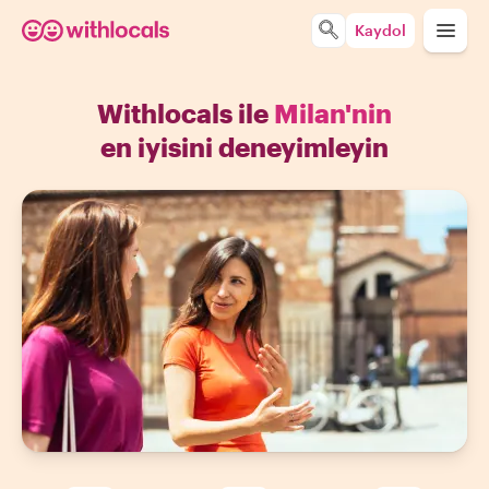
Kaydol
Withlocals ile
Milan'nin
en iyisini deneyimleyin