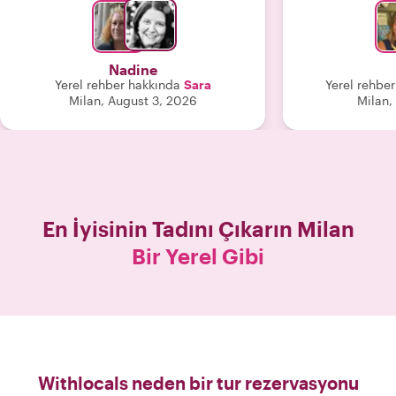
meydan okuduk.
ve ondan bir
keyifliydi. İleti
boyunca e
Nadine
çocuğumun il
Yerel rehber hakkında
Sara
Yerel rehbe
b
Milan, August 3, 2026
Milan,
En İyisinin Tadını Çıkarın
Milan
Bir Yerel Gibi
Withlocals neden bir tur rezervasyonu