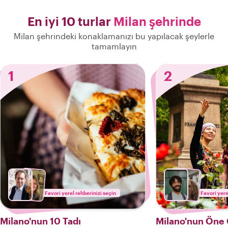
En iyi 10 turlar
Milan şehrinde
Milan şehrindeki konaklamanızı bu yapılacak şeylerle
tamamlayın
1
2
Favori yerel rehberinizi seçin
Favori yere
Milano'nun 10 Tadı
Milano'nun Öne Ç