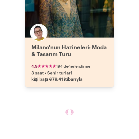
Milano'nun Hazineleri: Moda
& Tasarım Turu
4.9
194 değerlendirme
3 saat
•
Sehir turlari
kişi başı €79.41 itibarıyla