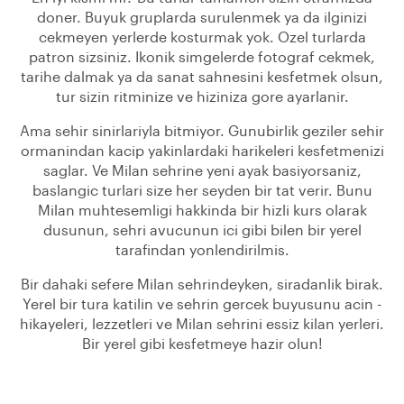
doner. Buyuk gruplarda surulenmek ya da ilginizi
cekmeyen yerlerde kosturmak yok. Ozel turlarda
patron sizsiniz. Ikonik simgelerde fotograf cekmek,
tarihe dalmak ya da sanat sahnesini kesfetmek olsun,
tur sizin ritminize ve hiziniza gore ayarlanir.
Ama sehir sinirlariyla bitmiyor. Gunubirlik geziler sehir
ormanindan kacip yakinlardaki harikeleri kesfetmenizi
saglar. Ve Milan sehrine yeni ayak basiyorsaniz,
baslangic turlari size her seyden bir tat verir. Bunu
Milan muhtesemligi hakkinda bir hizli kurs olarak
dusunun, sehri avucunun ici gibi bilen bir yerel
tarafindan yonlendirilmis.
Bir dahaki sefere Milan sehrindeyken, siradanlik birak.
Yerel bir tura katilin ve sehrin gercek buyusunu acin -
hikayeleri, lezzetleri ve Milan sehrini essiz kilan yerleri.
Bir yerel gibi kesfetmeye hazir olun!