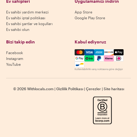
Ev sahipleri
Uygulamamızı indirin
Ev sahibi yardım merkezi
App Store
Ev sahibi iptal politikası
Google Play Store
Ev sahibi şartlar ve koşulları
Ev sahibi olun
Bizi takip edin
Kabul ediyoruz
Mastercard, Visa, Amex, Di
Facebook
Instagram
YouTube
Kullanılabilirlik varış noktasına göre değişir
©
2026
Withlocals.com
|
Gizlilik Politikası
|
Çerezler
|
Site haritası