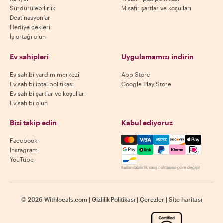
Sürdürülebilirlik
Misafir şartlar ve koşulları
Destinasyonlar
Hediye çekleri
İş ortağı olun
Ev sahipleri
Uygulamamızı indirin
Ev sahibi yardım merkezi
App Store
Ev sahibi iptal politikası
Google Play Store
Ev sahibi şartlar ve koşulları
Ev sahibi olun
Bizi takip edin
Kabul ediyoruz
Mastercard, Visa, Amex, Di
Facebook
Instagram
YouTube
Kullanılabilirlik varış noktasına göre değişir
©
2026
Withlocals.com
|
Gizlilik Politikası
|
Çerezler
|
Site haritası