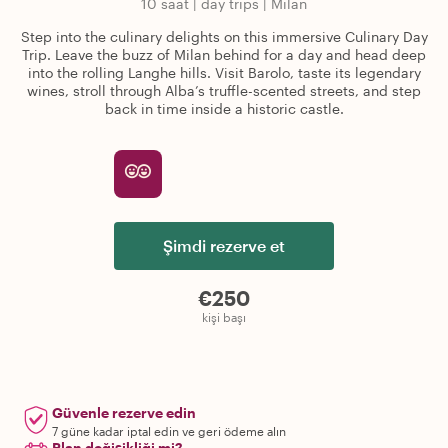
10 saat
|
day trips
|
Milan
Step into the culinary delights on this immersive Culinary Day
Trip. Leave the buzz of Milan behind for a day and head deep
into the rolling Langhe hills. Visit Barolo, taste its legendary
wines, stroll through Alba’s truffle-scented streets, and step
back in time inside a historic castle.
Şimdi rezerve et
€250
kişi başı
Güvenle rezerve edin
7 güne kadar iptal edin ve geri ödeme alın
Plan değişikliği mi?