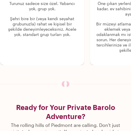
Turunuz sadece size özel. Yabancı
Öne çıkan yerlerd
yok, grup yok.
kadar, ev sahibini
aya
Şehri bire bir (veya kendi seyahat
grubunuzla) rahat ve kişisel bir
Bir müzeyi atlama
şekilde deneyimleyeceksiniz. Acele
eklemek veya
yok, standart grup turları yok.
odaklanmak mı is
sorun. Her deney
tercihlerinize ve i
şekille
Ready for Your Private Barolo
Adventure?
The rolling hills of Piedmont are calling. Don't just