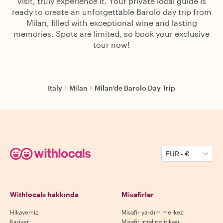
visit, truly experience it. Your private local guide is
ready to create an unforgettable Barolo day trip from
Milan, filled with exceptional wine and lasting
memories. Spots are limited, so book your exclusive
tour now!
Italy
Milan
Milan'de Barolo Day Trip
EUR
-
€
Withlocals hakkında
Misafirler
Hikayemiz
Misafir yardım merkezi
Kariyer
Misafir iptal politikası