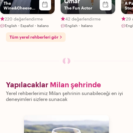
Omar
The
A P
Wine&Cheese
The Fun Actor
Stor
Expert
Blen
Hist
220 değerlendirme
42 değerlendirme
29 
Mea
English・Español・Italiano
English・Italiano
Eng
Con
Tüm yerel rehberleri gör
Yapılacaklar
Milan şehrinde
Yerel rehberlerimiz Milan şehrinin sunabileceği en iyi
deneyimleri sizlere sunacak