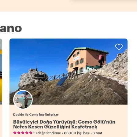
lano
Davide ile Como keyfini çıkar
Büyüleyici Doğa Yürüyüşü: Como Gölü'nün
Nefes Kesen Güzelliğini Keşfetmek
•
•
19 değerlendirme
€60.00
kişi başı
3 saat