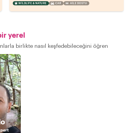
WILDLIFE & NATURE
CAR
AILE DOSTU
ir yerel
nlarla birlikte nasıl keşfedebileceğini öğren
do
xpert