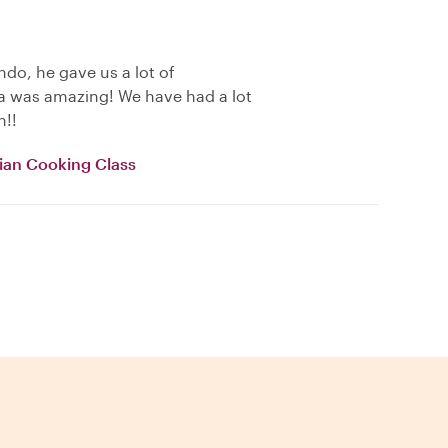
do, he gave us a lot of
 was amazing! We have had a lot
h!!
alian Cooking Class