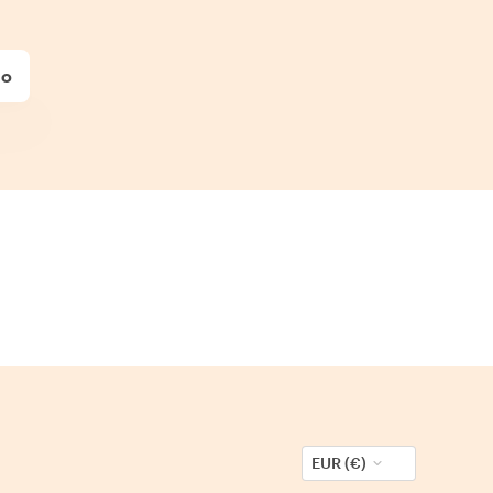
no
EUR (€)