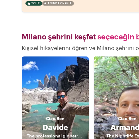
TOUR
ANINDA ONAYLI
Milano şehrini keşfet
seçeceğin b
Kişisel hikayelerini öğren ve Milano şehrini o
Ciao
Ben
Ciao
Ben
Davide
Arman
The professional globetrotter
The Nightlife E