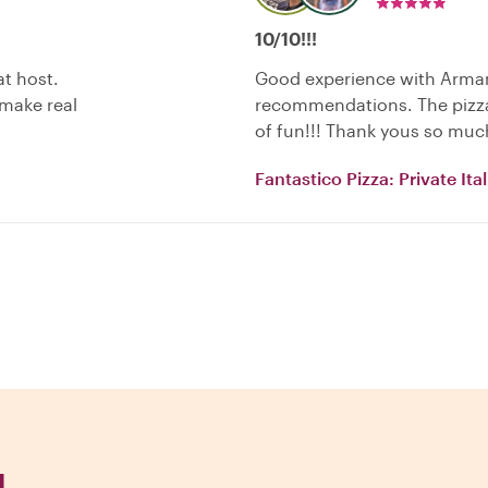
10/10!!!
t host.
Good experience with Arman
 make real
recommendations. The pizza
of fun!!! Thank yous so muc
Fantastico Pizza: Private It
ı