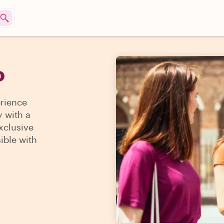
o
erience
y with a
xclusive
sible with