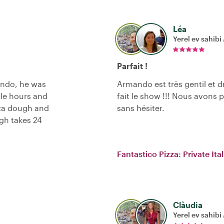
Léa
Yerel ev sahibi
Parfait !
ondo, he was
Armando est très gentil et dr
ple hours and
fait le show !!! Nous avons 
zza dough and
sans hésiter.
gh takes 24
Fantastico Pizza: Private It
Clàudia
Yerel ev sahibi