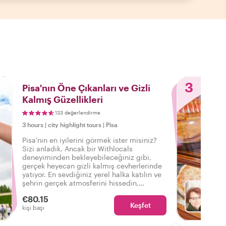
3
Pisa'nın Öne Çıkanları ve Gizli
Kalmış Güzellikleri
133 değerlendirme
3 hours
|
city highlight tours
|
Pisa
Pisa'nın en iyilerini görmek ister misiniz?
Sizi anladık. Ancak bir Withlocals
deneyiminden bekleyebileceğiniz gibi,
gerçek heyecan gizli kalmış cevherlerinde
yatıyor. En sevdiğiniz yerel halka katılın ve
şehrin gerçek atmosferini hissedin,
böylece şunu söyleyebilirsiniz: Gerçek
€80.15
Pisa'yı deneyimledim!
Keşfet
Fa
kişi başı