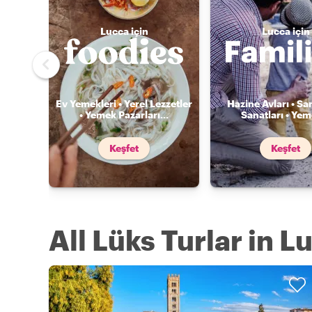
Lucca için
Lucca için
Ev Yemekleri • Yerel Lezzetler
Hazine Avları • Sa
• Yemek Pazarları
...
Sanatları • Ye
Keşfet
Keşfet
All Lüks Turlar in L