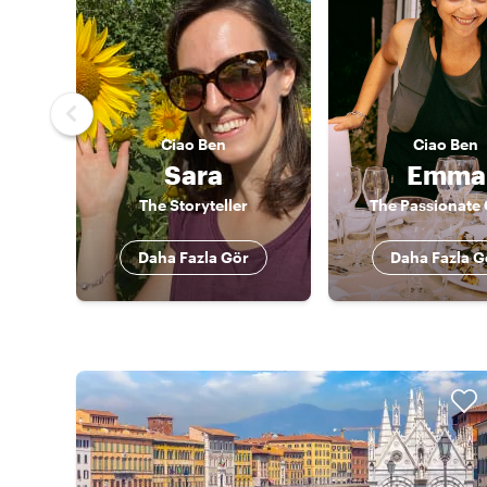
Ciao
Ben
Ciao
Ben
Sara
Emma
The Storyteller
The Passionate
Daha Fazla Gör
Daha Fazla G