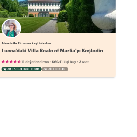
Alessia ile Floransa keyfini çıkar
Lucca'daki Villa Reale of Marlia'yı Keşfedin
•
•
11 değerlendirme
€69.41
kişi başı
3 saat
ART & CULTURE TOUR
AILE DOSTU