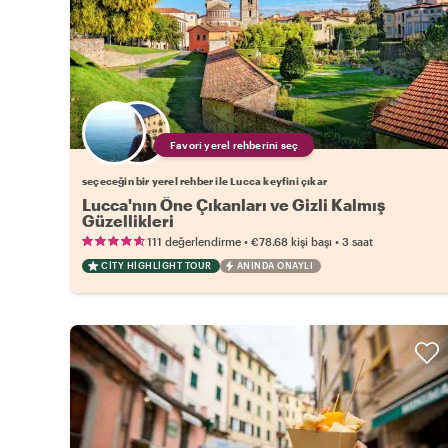
Favori yerel rehberini seç
seçeceğin bir yerel rehber ile Lucca keyfini çıkar
Lucca'nın Öne Çıkanları ve Gizli Kalmış
Güzellikleri
•
•
111 değerlendirme
€78.68
kişi başı
3 saat
CITY HIGHLIGHT TOUR
ANINDA ONAYLI