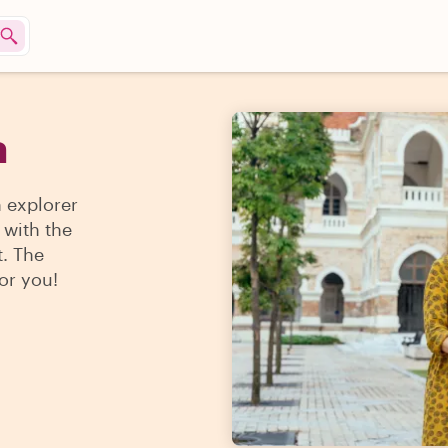
a
n explorer
 with the
t. The
for you!