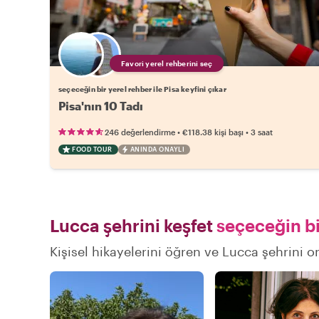
Favori yerel rehberini seç
seçeceğin bir yerel rehber ile Pisa keyfini çıkar
Pisa'nın 10 Tadı
•
•
246 değerlendirme
€118.38
kişi başı
3 saat
FOOD TOUR
ANINDA ONAYLI
Lucca şehrini keşfet
seçeceğin bi
Kişisel hikayelerini öğren ve Lucca şehrini on