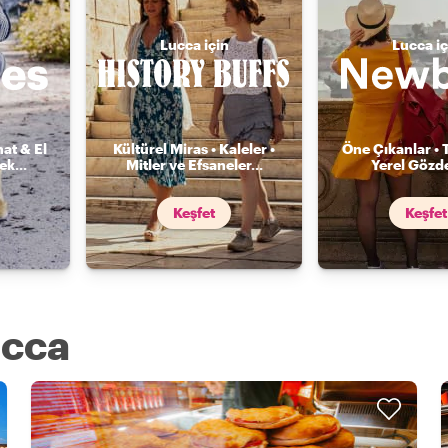
Lucca için
Lucca iç
nat & El
Kültürel Miras • Kaleler •
Öne Çıkanlar • 
mek
...
Mitler ve Efsaneler
...
Yerel Gözde
Keşfet
Keşfet
ucca