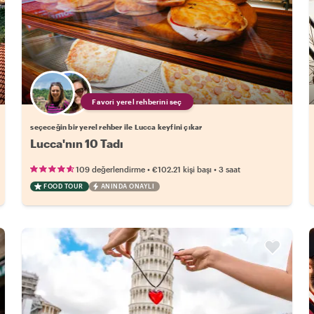
Favori yerel rehberini seç
seçeceğin bir yerel rehber ile Lucca keyfini çıkar
Lucca'nın 10 Tadı
•
•
109 değerlendirme
€102.21
kişi başı
3 saat
FOOD TOUR
ANINDA ONAYLI