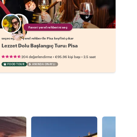
Favori yerel rehberini seç
seçeceğin bir yerel rehber ile Pisa keyfini çıkar
Lezzet Dolu Başlangıç Turu: Pisa
•
•
204 değerlendirme
€95.96
kişi başı
2.5 saat
FOOD TOUR
ANINDA ONAYLI