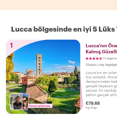
Lucca bölgesinde en iyi 5 Lüks 
1
Lucca'nın Öne 
Kalmış Güzelli
111 değerl
3 hours
|
city highligh
Lucca'nın en iyile
Sizi anladık. Anca
deneyiminden bekl
gerçek heyecan gi
yatıyor. En sevdiği
şehrin gerçek atmo
şeye sahip bu tur
€78.68
söyleyebilirsiniz:
Favori yerlini seç
kişi başı
deneyimledim!