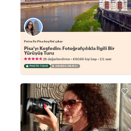
Petra ile Pisa keyfini çıkar
Pisa'yı Keşfedin: Fotoğrafçılıkla İlgili Bir
Yürüyüş Turu
•
•
28 değerlendirme
€60.66
kişi başı
2.5 saat
PHOTO TOUR
ANINDA ONAYLI