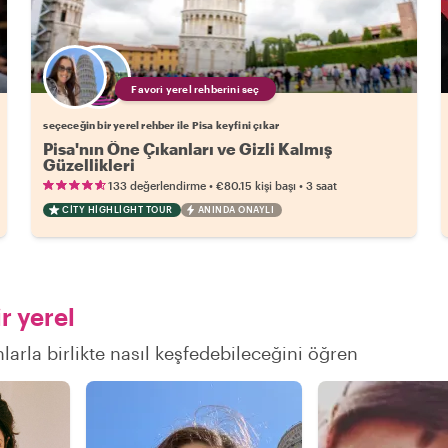
Favori yerel rehberini seç
seçeceğin bir yerel rehber ile Pisa keyfini çıkar
Pisa'nın Öne Çıkanları ve Gizli Kalmış
Güzellikleri
•
•
133 değerlendirme
€80.15
kişi başı
3 saat
CITY HIGHLIGHT TOUR
ANINDA ONAYLI
r yerel
larla birlikte nasıl keşfedebileceğini öğren