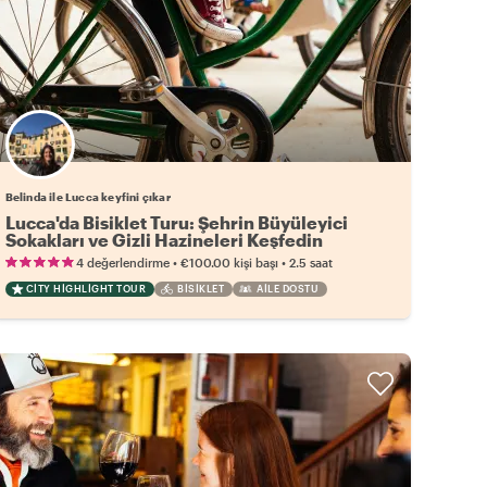
Belinda ile Lucca keyfini çıkar
Lucca'da Bisiklet Turu: Şehrin Büyüleyici
Sokakları ve Gizli Hazineleri Keşfedin
•
•
4 değerlendirme
€100.00
kişi başı
2.5 saat
CITY HIGHLIGHT TOUR
BISIKLET
AILE DOSTU