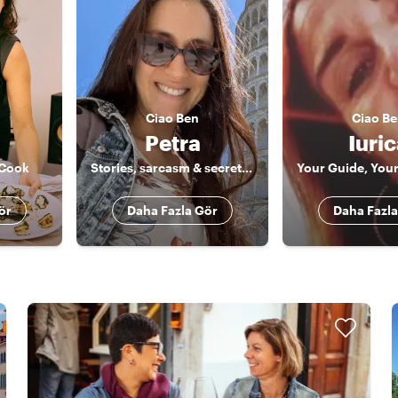
Ciao
Ben
Ciao
Be
Petra
Iuri
 Cook
Stories, sarcasm & secrets of Tuscany
ör
Daha Fazla Gör
Daha Fazla