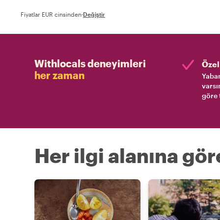
Fiyatlar EUR cinsinden
·
Değiştir
Withlocals deneyimleri
Özel 
her zaman
Yaban
varsı
göre 
Her ilgi alanına gö