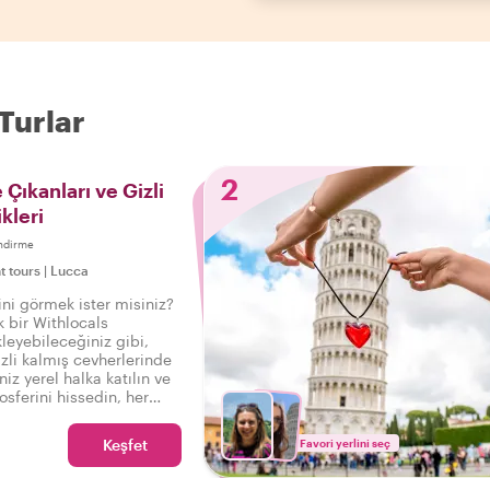
Turlar
2
Çıkanları ve Gizli
kleri
endirme
t tours
|
Lucca
rini görmek ister misiniz?
k bir Withlocals
eyebileceğiniz gibi,
zli kalmış cevherlerinde
niz yerel halka katılın ve
sferini hissedin, her
da, böylece şunu
 Gerçek Lucca'yı
Keşfet
Favori yerlini seç