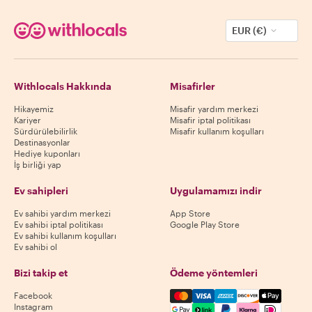
EUR (€)
Withlocals Hakkında
Misafirler
Hikayemiz
Misafir yardım merkezi
Kariyer
Misafir iptal politikası
Sürdürülebilirlik
Misafir kullanım koşulları
Destinasyonlar
Hediye kuponları
İş birliği yap
Ev sahipleri
Uygulamamızı indir
Ev sahibi yardım merkezi
App Store
Ev sahibi iptal politikası
Google Play Store
Ev sahibi kullanım koşulları
Ev sahibi ol
Bizi takip et
Ödeme yöntemleri
Mastercard, Visa, Amex, Di
Facebook
Instagram