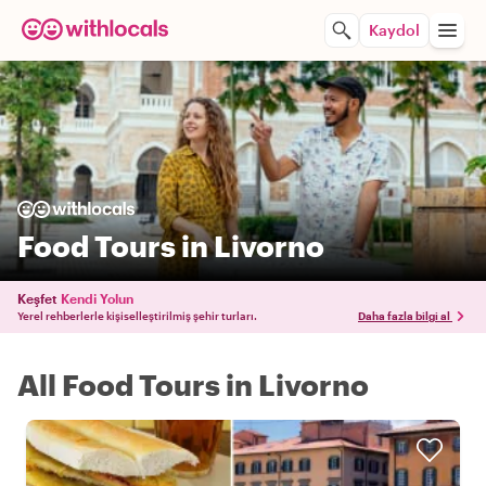
Kaydol
Food Tours in Livorno
Keşfet
Kendi Yolun
Yerel rehberlerle kişiselleştirilmiş şehir turları.
Daha fazla bilgi al
All Food Tours in Livorno