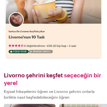
Iurica ile Livorno keyfini çıkar
Livorno'nun 10 Tadı
•
•
6 değerlendirme
€95.22
kişi başı
3 saat
FOOD TOUR
ANINDA ONAYLI
Livorno şehrini keşfet
seçeceğin bir
yerel
Kişisel hikayelerini öğren ve Livorno şehrini onlarla
birlikte nasıl keşfedebileceğini öğren