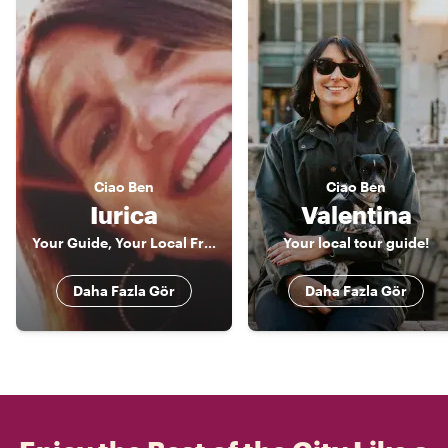
Ciao
Ben
Ciao
Ben
Iurica
Valentina
Your Guide, Your Local Friend!!! In Livorno, Florence & Pisa
Your local tour guide!
Daha Fazla Gör
Daha Fazla Gör