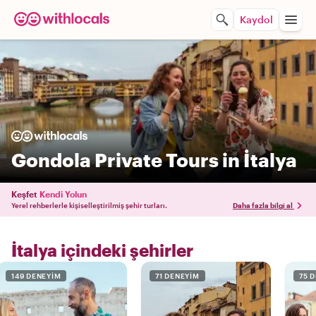
Kaydol
Gondola Private Tours in İtalya
Keşfet
Kendi Yolun
Yerel rehberlerle kişiselleştirilmiş şehir turları.
Daha fazla bilgi al
İtalya içindeki şehirler
149 DENEYIM
71 DENEYIM
75 