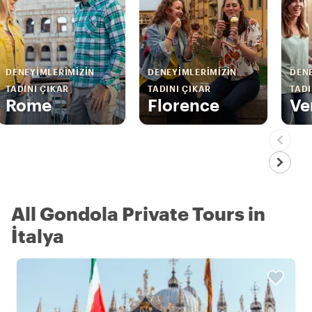
DENEYIMLERIMIZIN
DENEYIMLERIMIZIN
DENE
TADINI ÇIKAR
TADINI ÇIKAR
TADI
Rome
Florence
Ve
All Gondola Private Tours in
İtalya