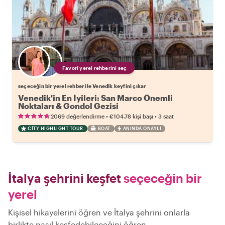
Favori yerel rehberini seç
seçeceğin bir yerel rehber ile Venedik keyfini çıkar
Venedik'in En İyileri: San Marco Önemli
Noktaları & Gondol Gezisi
•
•
2069 değerlendirme
€104.78
kişi başı
3 saat
CITY HIGHLIGHT TOUR
BOAT
ANINDA ONAYLI
İtalya şehrini keşfet
seçeceğin bir
yerel
Kişisel hikayelerini öğren ve İtalya şehrini onlarla
birlikte nasıl keşfedebileceğini öğren