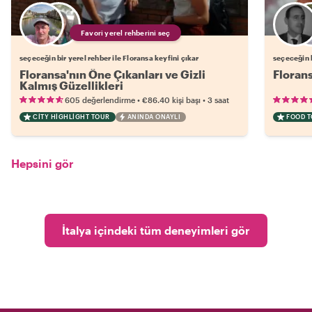
Favori yerel rehberini seç
seçeceğin bir yerel rehber ile Floransa keyfini çıkar
seçeceğin b
Floransa'nın Öne Çıkanları ve Gizli
Florans
Kalmış Güzellikleri
•
•
605 değerlendirme
€86.40
kişi başı
3 saat
CITY HIGHLIGHT TOUR
ANINDA ONAYLI
FOOD 
Hepsini gör
İtalya içindeki tüm deneyimleri gör