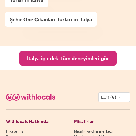
Şehir Öne Çıkanları Turları in İtalya
İtalya içindeki tüm deneyimleri gör
EUR (€)
Withlocals Hakkında
Misafirler
Hikayemiz
Misafir yardım merkezi
Kariyer
Misafir iptal politikası