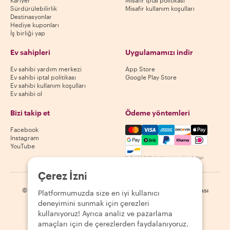
Sürdürülebilirlik
Misafir kullanım koşulları
Destinasyonlar
Hediye kuponları
İş birliği yap
Ev sahipleri
Uygulamamızı indir
Ev sahibi yardım merkezi
App Store
Ev sahibi iptal politikası
Google Play Store
Ev sahibi kullanım koşulları
Ev sahibi ol
Bizi takip et
Ödeme yöntemleri
Mastercard, Visa, Amex, Di
Facebook
Instagram
YouTube
Kullanılabilirlik destinasyona göre değişir
Çerez İzni
©
2026
Withlocals.com
|
Gizlilik Politikası
|
Çerezler
|
Site haritası
Platformumuzda size en iyi kullanıcı
deneyimini sunmak için çerezleri
kullanıyoruz! Ayrıca analiz ve pazarlama
amaçları için de çerezlerden faydalanıyoruz.