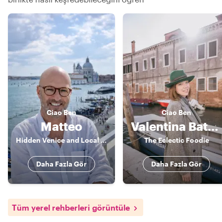
Ciao
Ben
Ciao
Ben
Matteo
Valentina Battocchio
Hidden Venice and Local Stories
The Eclectic Foodie
Daha Fazla Gör
Daha Fazla Gör
Tüm yerel rehberleri görüntüle