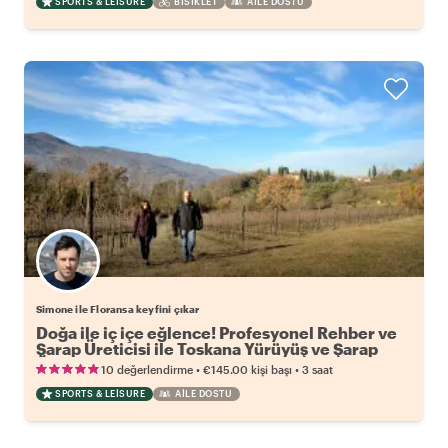
SPORTS & LEISURE
BISIKLET
AILE DOSTU
Simone ile Floransa keyfini çıkar
Doğa ile iç içe eğlence! Profesyonel Rehber ve
Şarap Üreticisi ile Toskana Yürüyüş ve Şarap
Özel Turu.
•
•
10 değerlendirme
€145.00
kişi başı
3 saat
SPORTS & LEISURE
AILE DOSTU