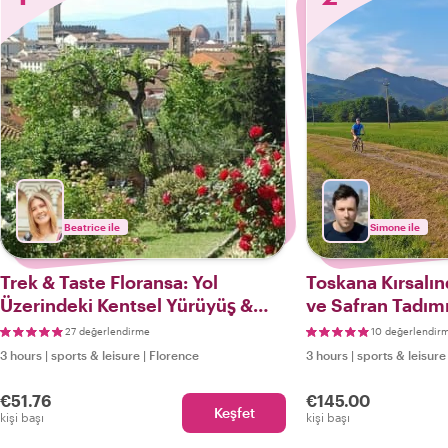
Beatrice ile
Simone ile
Trek & Taste Floransa: Yol
Toskana Kırsalın
Üzerindeki Kentsel Yürüyüş &
ve Safran Tadım
Lezzet Deneyimi
27 değerlendirme
10 değerlendir
3 hours
|
sports & leisure
|
Florence
3 hours
|
sports & leisure
€51.76
€145.00
Keşfet
kişi başı
kişi başı