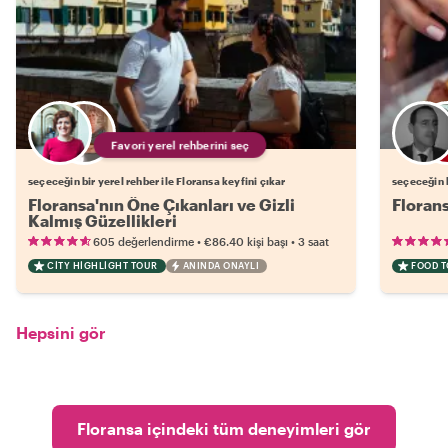
Favori yerel rehberini seç
seçeceğin bir yerel rehber ile Floransa keyfini çıkar
seçeceğin b
Floransa'nın Öne Çıkanları ve Gizli
Florans
Kalmış Güzellikleri
•
•
605 değerlendirme
€86.40
kişi başı
3 saat
CITY HIGHLIGHT TOUR
ANINDA ONAYLI
FOOD 
Hepsini gör
Floransa içindeki tüm deneyimleri gör