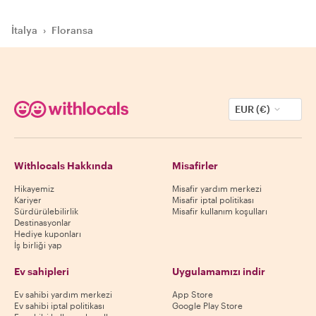
İtalya
›
Floransa
EUR (€)
Withlocals Hakkında
Misafirler
Hikayemiz
Misafir yardım merkezi
Kariyer
Misafir iptal politikası
Sürdürülebilirlik
Misafir kullanım koşulları
Destinasyonlar
Hediye kuponları
İş birliği yap
Ev sahipleri
Uygulamamızı indir
Ev sahibi yardım merkezi
App Store
Ev sahibi iptal politikası
Google Play Store