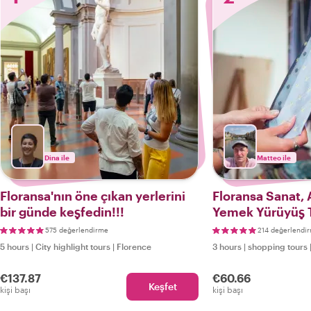
Dina ile
Matteo ile
Floransa'nın öne çıkan yerlerini
Floransa Sanat, 
bir günde keşfedin!!!
Yemek Yürüyüş 
575 değerlendirme
214 değerlendi
5 hours
|
City highlight tours
|
Florence
3 hours
|
shopping tours
€137.87
€60.66
Keşfet
kişi başı
kişi başı