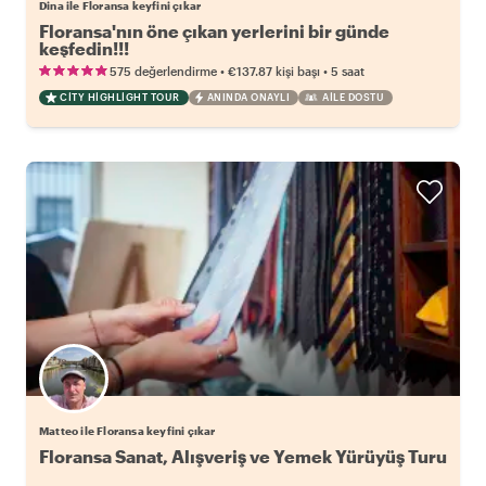
Dina ile Floransa keyfini çıkar
Floransa'nın öne çıkan yerlerini bir günde
keşfedin!!!
•
•
575 değerlendirme
€137.87
kişi başı
5 saat
CITY HIGHLIGHT TOUR
ANINDA ONAYLI
AILE DOSTU
Matteo ile Floransa keyfini çıkar
Floransa Sanat, Alışveriş ve Yemek Yürüyüş Turu