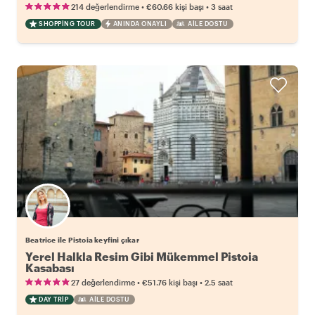
•
•
214 değerlendirme
€60.66
kişi başı
3 saat
SHOPPING TOUR
ANINDA ONAYLI
AILE DOSTU
Beatrice ile Pistoia keyfini çıkar
Yerel Halkla Resim Gibi Mükemmel Pistoia
Kasabası
•
•
27 değerlendirme
€51.76
kişi başı
2.5 saat
DAY TRIP
AILE DOSTU