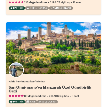
•
•
126 değerlendirme
€193.07
kişi başı
11 saat
DAY TRIP
TOPLU TAŞIMA
ANINDA ONAYLI
Fabio ile Floransa keyfini çıkar
San Gimignano'ya Manzaralı Özel Günübirlik
Gezi
•
•
89 değerlendirme
€147.06
kişi başı
6 saat
DAY TRIP
CAR
AILE DOSTU