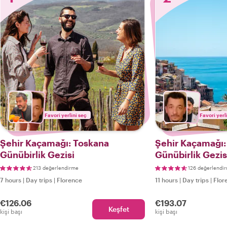
Favori yerlini seç
Favori yerl
Şehir Kaçamağı: Toskana
Şehir Kaçamağı:
Günübirlik Gezisi
Günübirlik Gezis
213 değerlendirme
126 değerlendi
7 hours
|
Day trips
|
Florence
11 hours
|
Day trips
|
Flor
€126.06
€193.07
Keşfet
kişi başı
kişi başı