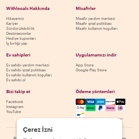
Withlocals Hakkında
Misafirler
Hikayemiz
Misafir yardım merkezi
Kariyer
Misafir iptal politikası
Sürdürülebilirlik
Misafir kullanım koşulları
Destinasyonlar
Hediye kuponları
İş birliği yap
Ev sahipleri
Uygulamamızı indir
Ev sahibi yardım merkezi
App Store
Ev sahibi iptal politikası
Google Play Store
Ev sahibi kullanım koşulları
Ev sahibi ol
Bizi takip et
Ödeme yöntemleri
Mastercard, Visa, Amex, Di
Facebook
Instagram
YouTube
Kullanılabilirlik destinasyona göre değişir
Çerez İzni
©
2026
Withlocals.com
|
Gizlilik Politikası
|
Çerezler
|
Site haritası