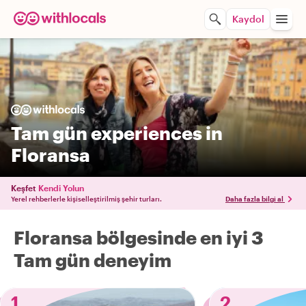
Kaydol
Tam gün experiences in
Floransa
Keşfet
Kendi Yolun
Yerel rehberlerle kişiselleştirilmiş şehir turları.
Daha fazla bilgi al
Floransa bölgesinde en iyi 3
Tam gün deneyim
1
2