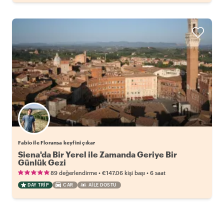
Fabio ile Floransa keyfini çıkar
Siena'da Bir Yerel ile Zamanda Geriye Bir
Günlük Gezi
•
•
89 değerlendirme
€147.06
kişi başı
6 saat
DAY TRIP
CAR
AILE DOSTU