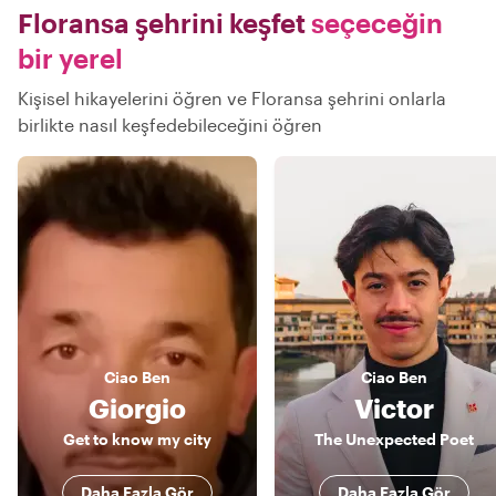
Floransa şehrini keşfet
seçeceğin
bir yerel
Kişisel hikayelerini öğren ve Floransa şehrini onlarla
birlikte nasıl keşfedebileceğini öğren
Ciao
Ben
Ciao
Ben
Giorgio
Victor
Get to know my city
The Unexpected Poet
Daha Fazla Gör
Daha Fazla Gör