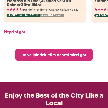
Floransa'nın Öne Çıkanları ve Gizli
Florans
Kalmış Güzellikleri
•
•
605 değerlendirme
€86.40
kişi başı
3 saat
CITY HIGHLIGHT TOUR
ANINDA ONAYLI
FOOD 
Hepsini gör
İtalya içindeki tüm deneyimleri gör
Enjoy the Best of the City Like a
Local