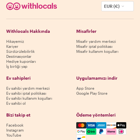
EUR (€)
Withlocals Hakkında
Misafirler
Hikayemiz
Misafir yardım merkezi
Kariyer
Misafir iptal politikası
Sürdürülebilirlik
Misafir kullanım koşulları
Destinasyonlar
Hediye kuponları
İş birliği yap
Ev sahipleri
Uygulamamızı indir
Ev sahibi yardım merkezi
App Store
Ev sahibi iptal politikası
Google Play Store
Ev sahibi kullanım koşulları
Ev sahibi ol
Bizi takip et
Ödeme yöntemleri
Mastercard, Visa, Amex, Di
Facebook
Instagram
YouTube