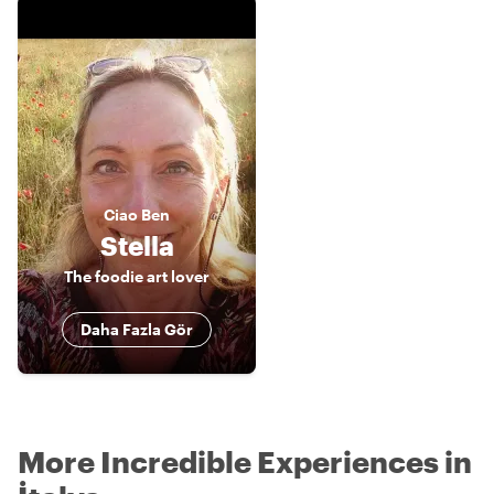
Ciao
Ben
Stella
The foodie art lover
Daha Fazla Gör
More Incredible Experiences in