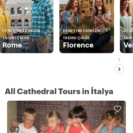
DENEYIMLERIMIZIN
DENEYIMLERIMIZIN
DENE
TADINI ÇIKAR
TADINI ÇIKAR
TADI
Rome
Florence
Ve
All Cathedral Tours in İtalya