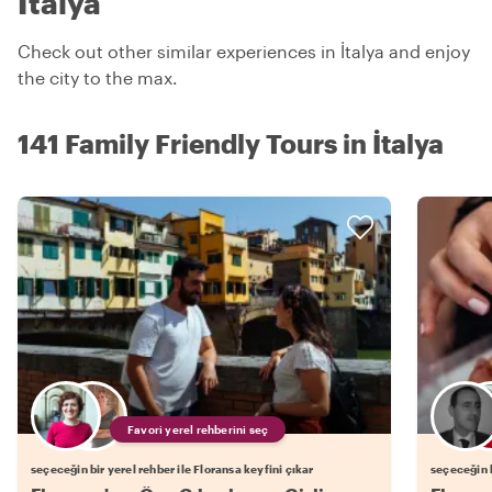
İtalya
Check out other similar experiences in İtalya and enjoy
the city to the max.
141 Family Friendly Tours in İtalya
Favori yerel rehberini seç
seçeceğin bir yerel rehber ile Floransa keyfini çıkar
seçeceğin b