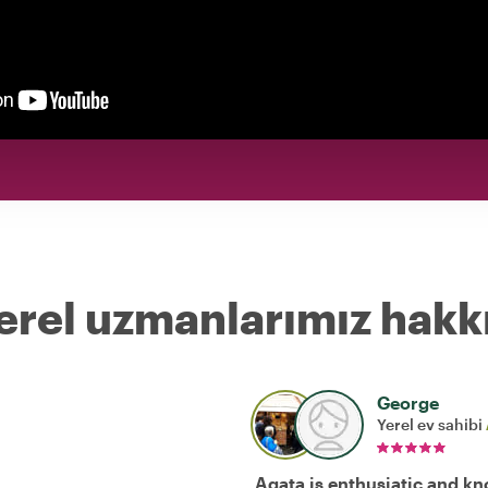
erel uzmanlarımız hakk
George
Yerel ev sahibi
Agata is enthusiatic and k