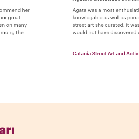
recommend her
Agata was a most enthusiat
her great
knowlegable as well as perso
een on many
street art she curated, it w
 among the
would not have discovered 
Catania Street Art and Acti
arı