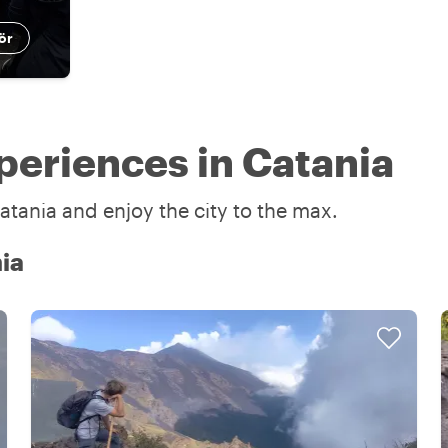
ör
periences in Catania
atania and enjoy the city to the max.
nia