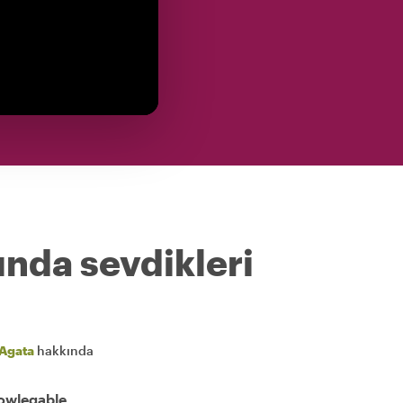
ında sevdikleri
Agata
hakkında
nowlegable