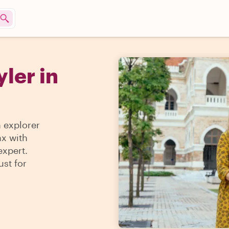
yler in
n explorer
ax with
expert.
ust for