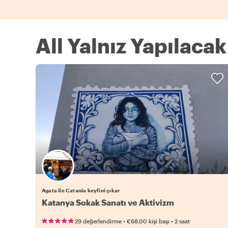
All Yalnız Yapılacak
Agata ile Catania keyfini çıkar
Katanya Sokak Sanatı ve Aktivizm
•
•
29 değerlendirme
€68.00
kişi başı
2 saat