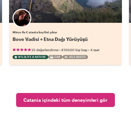
Mirco ile Catania keyfini çıkar
Bove Vadisi + Etna Dağı Yürüyüşü
•
•
23 değerlendirme
€150.00
kişi başı
4 saat
WILDLIFE & NATURE
CAR
AILE DOSTU
Catania içindeki tüm deneyimleri gör