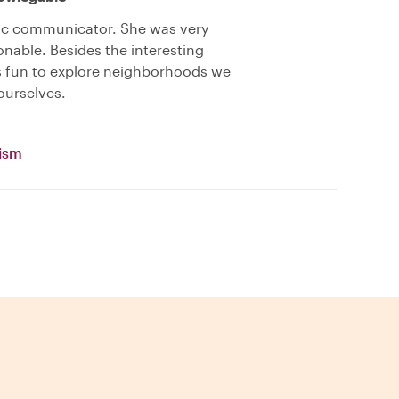
ic communicator. She was very
nable. Besides the interesting
as fun to explore neighborhoods we
ourselves.
vism