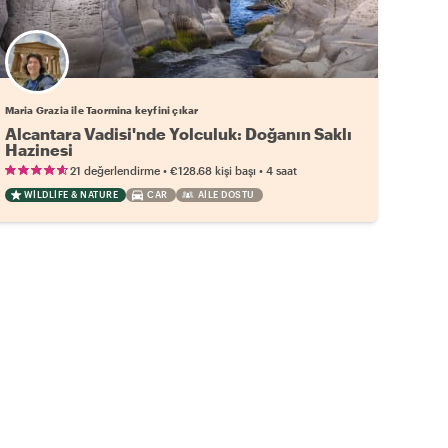
Maria Grazia ile Taormina keyfini çıkar
Alcantara Vadisi'nde Yolculuk: Doğanın Saklı
Hazinesi
•
•
21 değerlendirme
€128.68
kişi başı
4 saat
WILDLIFE & NATURE
CAR
AILE DOSTU