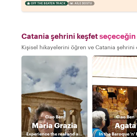
OFF THE BEATEN TRACK
AILE DOSTU
Catania şehrini keşfet
seçeceğin 
Kişisel hikayelerini öğren ve Catania şehrini 
Ciao
Ben
Ciao
Ben
Maria Grazia
Agata
Experience the real and authentic Sicily
In the Baroque 'n' R