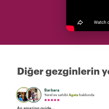
Diğer gezginlerin y
Barbara
Yerel ev sahibi
Agata
hakkında
An amazing guide...