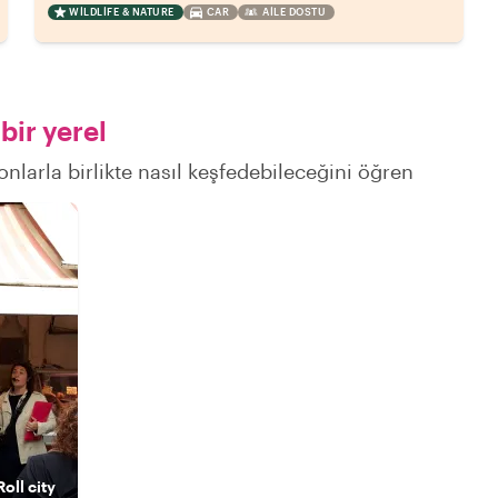
WILDLIFE & NATURE
CAR
AILE DOSTU
bir yerel
onlarla birlikte nasıl keşfedebileceğini öğren
oll city