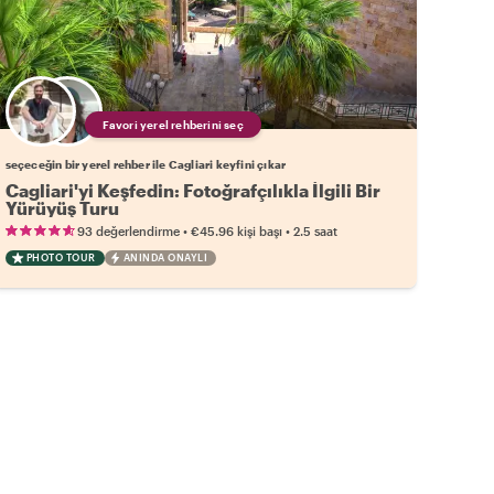
Favori yerel rehberini seç
seçeceğin bir yerel rehber ile Cagliari keyfini çıkar
Cagliari'yi Keşfedin: Fotoğrafçılıkla İlgili Bir
Yürüyüş Turu
•
•
93 değerlendirme
€45.96
kişi başı
2.5 saat
PHOTO TOUR
ANINDA ONAYLI