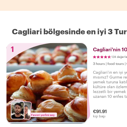
Cagliari bölgesinde en iyi 3 Tur
1
Cagliari'nin 1
128 değerl
3 hours
|
food tours
|
Cagliari'in en iyi
mısınız? Gurme reh
yemek turuna katılı
kültüre olan özlem
lezzetli bir yemek
uzanan 10 enfes t
tadını çıkarın.
€91.91
Favori yerlini seç
kişi başı