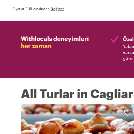
Fiyatlar EUR cinsinden
·
Değiştir
Withlocals deneyimleri
Özel 
her zaman
Yaban
varsı
göre 
All Turlar in Cagliar