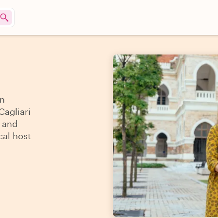
an
Cagliari
s and
cal host