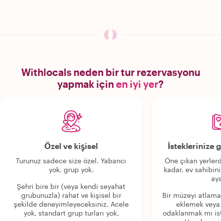
Withlocals neden bir tur rezervasyonu
yapmak için
en iyi yer
?
Özel ve kişisel
İsteklerinize
Turunuz sadece size özel. Yabancı
Öne çıkan yerlerd
yok, grup yok.
kadar, ev sahibini
aya
Şehri bire bir (veya kendi seyahat
grubunuzla) rahat ve kişisel bir
Bir müzeyi atlama
şekilde deneyimleyeceksiniz. Acele
eklemek veya
yok, standart grup turları yok.
odaklanmak mı is