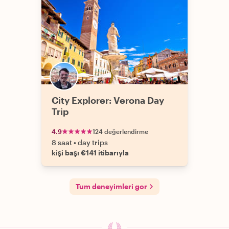
City Explorer: Verona Day
Trip
4.9
124 değerlendirme
8 saat
•
day trips
kişi başı €141 itibarıyla
Tum deneyimleri gor