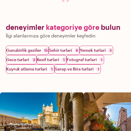
deneyimler
kategoriye göre
bulun
İlgi alanlarınıza göre deneyimler keşfedin
Gunubirlik geziler
Sehir turlari
Yemek turlari
15
8
5
Gece turlari
Kesif turlari
Fotograf turlari
2
1
1
Kuyruk atlama turlari
Sarap ve Bira turlari
1
1