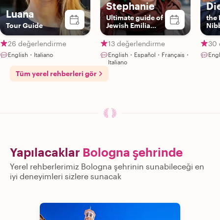
Stephanie
Di
Luana
Ultimate guide of
the 
Tour Guide
Jewish Emilia
Nib
Romagna (you
should learn
26 değerlendirme
13 değerlendirme
30 
about It!)
English・Italiano
English・Español・Français・
Eng
Italiano
Tüm yerel rehberleri gör
Yapılacaklar
Bologna şehrinde
Yerel rehberlerimiz Bologna şehrinin sunabileceği en
iyi deneyimleri sizlere sunacak