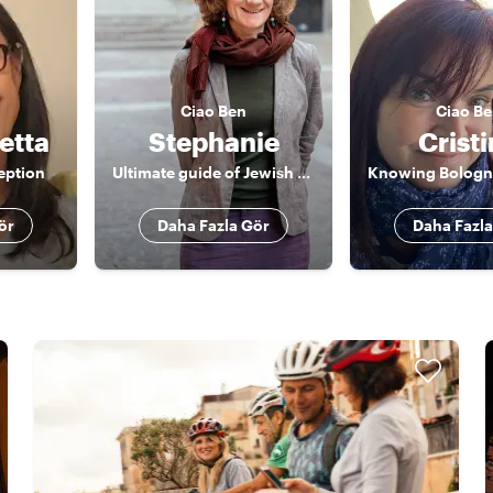
Ciao
Ben
Ciao
Be
etta
Stephanie
Crist
eption
Ultimate guide of Jewish Emilia Romagna (you should learn about It!)
ör
Daha Fazla Gör
Daha Fazla