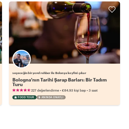
Favori yerel rehberini seç
seçeceğin bir yerel rehber ile Bolonya keyfini çıkar
Bologna'nın Tarihi Şarap Barları: Bir Tadım
Turu
•
•
227 değerlendirme
€84.93
kişi başı
3 saat
FOOD TOUR
ANINDA ONAYLI