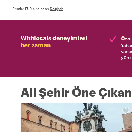
Fiyatlar EUR cinsinden
·
Değiştir
Withlocals deneyimleri
Özel 
her zaman
Yaban
varsı
göre 
All Şehir Öne Çıkan