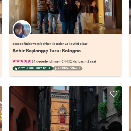
Favori yerel rehberini seç
seçeceğin bir yerel rehber ile Bolonya keyfini çıkar
Şehir Başlangıç Turu: Bologna
•
•
24 değerlendirme
€44.12
kişi başı
2 saat
CITY HIGHLIGHT TOUR
ANINDA ONAYLI