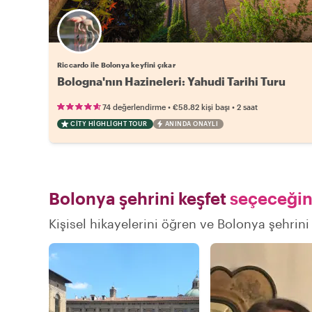
Riccardo ile Bolonya keyfini çıkar
Bologna'nın Hazineleri: Yahudi Tarihi Turu
•
•
74 değerlendirme
€58.82
kişi başı
2 saat
CITY HIGHLIGHT TOUR
ANINDA ONAYLI
Bolonya şehrini keşfet
seçeceğin 
Kişisel hikayelerini öğren ve Bolonya şehrini 