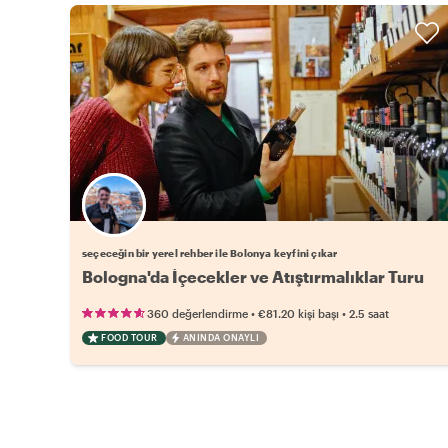
Favori yerel rehberini seç
seçeceğin bir yerel rehber ile Bolonya keyfini çıkar
Bologna'da İçecekler ve Atıştırmalıklar Turu
•
•
360 değerlendirme
€81.20
kişi başı
2.5 saat
FOOD TOUR
ANINDA ONAYLI