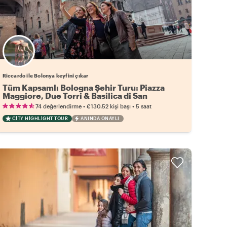
Riccardo ile Bolonya keyfini çıkar
Tüm Kapsamlı Bologna Şehir Turu: Piazza
Maggiore, Due Torri & Basilica di San
Domenico
•
•
74 değerlendirme
€130.52
kişi başı
5 saat
CITY HIGHLIGHT TOUR
ANINDA ONAYLI