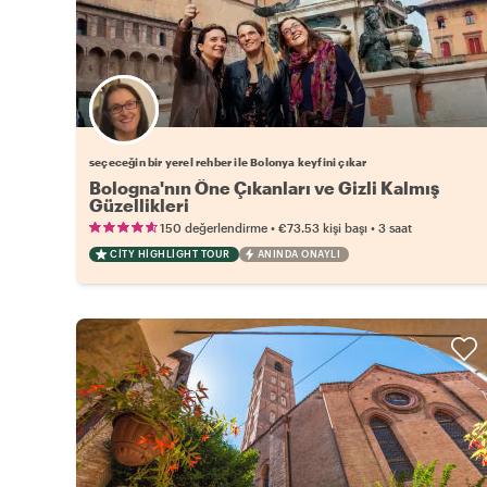
Favori yerel rehberini seç
seçeceğin bir yerel rehber ile Bolonya keyfini çıkar
Bologna'nın Öne Çıkanları ve Gizli Kalmış
Güzellikleri
•
•
150 değerlendirme
€73.53
kişi başı
3 saat
CITY HIGHLIGHT TOUR
ANINDA ONAYLI