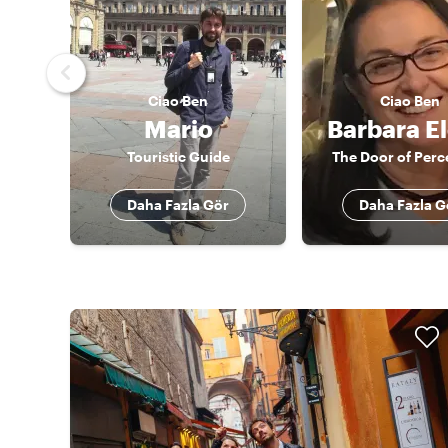
Ciao
Ben
Ciao
Ben
Mario
Barbara El
Touristic Guide
The Door of Perc
Daha Fazla Gör
Daha Fazla G