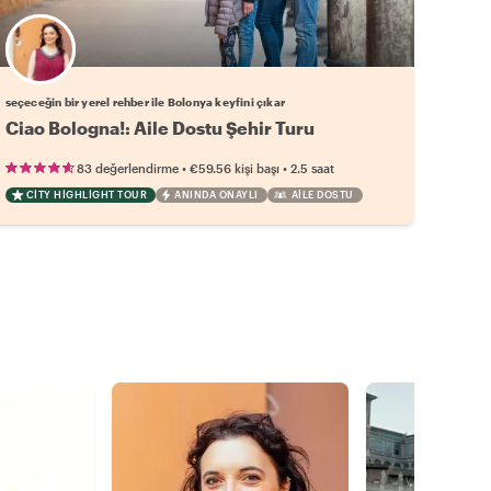
Favori yerel rehberini seç
seçeceğin bir yerel rehber ile Bolonya keyfini çıkar
Ciao Bologna!: Aile Dostu Şehir Turu
•
•
83 değerlendirme
€59.56
kişi başı
2.5 saat
CITY HIGHLIGHT TOUR
ANINDA ONAYLI
AILE DOSTU