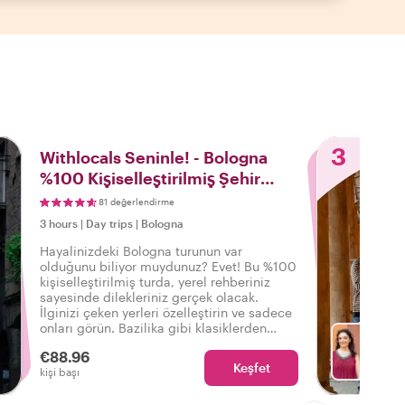
3
Withlocals Seninle! - Bologna
%100 Kişiselleştirilmiş Şehir
Turu
81 değerlendirme
3 hours
|
Day trips
|
Bologna
Hayalinizdeki Bologna turunun var
olduğunu biliyor muydunuz? Evet! Bu %100
kişiselleştirilmiş turda, yerel rehberiniz
sayesinde dilekleriniz gerçek olacak.
İlginizi çeken yerleri özelleştirin ve sadece
onları görün. Bazilika gibi klasiklerden
mahalle yürüyüşlerine kadar - Dilekleriniz
€88.96
bizim emrimizdedir!
Keşfet
Fa
kişi başı