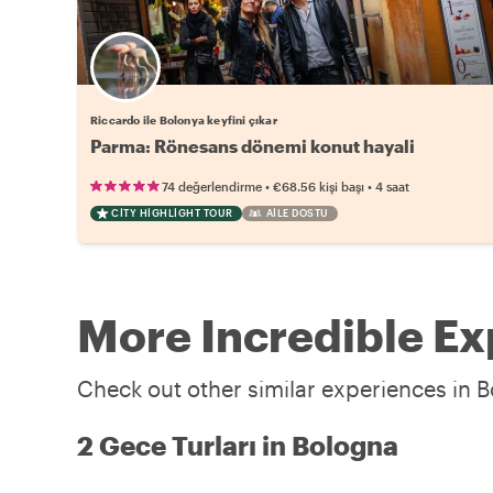
Riccardo ile Bolonya keyfini çıkar
Parma: Rönesans dönemi konut hayali
•
•
74 değerlendirme
€68.56
kişi başı
4 saat
CITY HIGHLIGHT TOUR
AILE DOSTU
More Incredible Ex
Check out other similar experiences in B
2 Gece Turları in Bologna