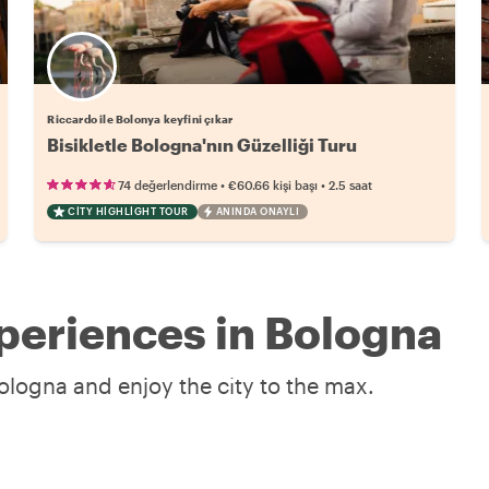
Riccardo ile Bolonya keyfini çıkar
Bisikletle Bologna'nın Güzelliği Turu
•
•
74 değerlendirme
€60.66
kişi başı
2.5 saat
CITY HIGHLIGHT TOUR
ANINDA ONAYLI
periences in Bologna
ologna and enjoy the city to the max.