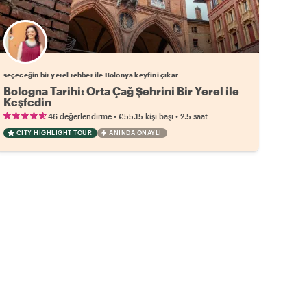
Favori yerel rehberini seç
seçeceğin bir yerel rehber ile Bolonya keyfini çıkar
Bologna Tarihi: Orta Çağ Şehrini Bir Yerel ile
Keşfedin
•
•
46 değerlendirme
€55.15
kişi başı
2.5 saat
CITY HIGHLIGHT TOUR
ANINDA ONAYLI