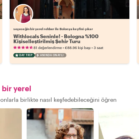
Favori yerel rehberini seç
seçeceğin bir yerel rehber ile Bolonya keyfini çıkar
Withlocals Seninle! - Bologna %100
Kişiselleştirilmiş Şehir Turu
•
•
81 değerlendirme
€88.96
kişi başı
3 saat
DAY TRIP
ANINDA ONAYLI
bir yerel
onlarla birlikte nasıl keşfedebileceğini öğren