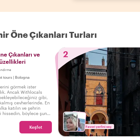
ir Öne Çıkanları Turları
2
ne Çıkanları ve
üzellikleri
endirme
ht tours
|
Bologna
lerini görmek ister
dık. Ancak Withlocals
ekleyebileceğiniz gibi,
 kalmış cevherlerinde. En
lka katılın ve şehrin
i hissedin, böylece şunu
 Gerçek Bologna'yı
Keşfet
Favori yerlini seç