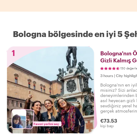
Bologna bölgesinde en iyi 5 Şeh
1
Bologna'nın Ö
Gizli Kalmış G
150 değerl
3 hours
|
City highlig
Bologna'nın en iyi
misiniz? Sizi anla
deneyimlerinden b
asıl heyecan gizli
sevdiğiniz yerel ha
gerçek atmosferin
söyleyebilirsiniz:
€73.53
deneyimledim!
Favori yerlini seç
kişi başı