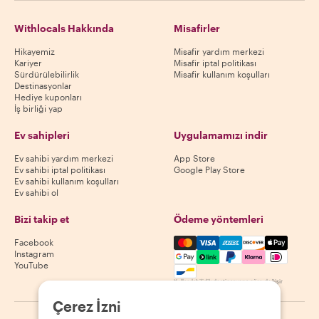
Withlocals Hakkında
Misafirler
Hikayemiz
Misafir yardım merkezi
Kariyer
Misafir iptal politikası
Sürdürülebilirlik
Misafir kullanım koşulları
Destinasyonlar
Hediye kuponları
İş birliği yap
Ev sahipleri
Uygulamamızı indir
Ev sahibi yardım merkezi
App Store
Ev sahibi iptal politikası
Google Play Store
Ev sahibi kullanım koşulları
Ev sahibi ol
Bizi takip et
Ödeme yöntemleri
Mastercard, Visa, Amex, Di
Facebook
Instagram
YouTube
Kullanılabilirlik destinasyona göre değişir
Çerez İzni