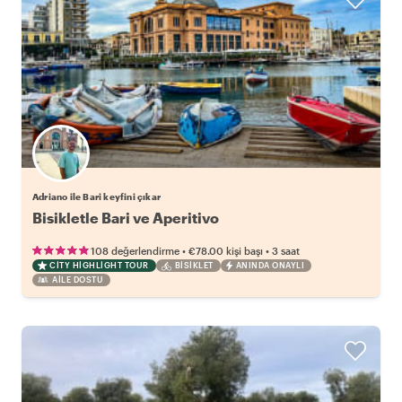
Adriano ile Bari keyfini çıkar
Bisikletle Bari ve Aperitivo
•
•
108 değerlendirme
€78.00
kişi başı
3 saat
CITY HIGHLIGHT TOUR
BISIKLET
ANINDA ONAYLI
AILE DOSTU