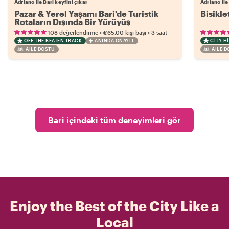
Adriano ile Bari keyfini çıkar
Adriano ile
Pazar & Yerel Yaşam: Bari'de Turistik
Bisikle
Rotaların Dışında Bir Yürüyüş
•
•
108 değerlendirme
€65.00
kişi başı
3 saat
OFF THE BEATEN TRACK
ANINDA ONAYLI
CITY H
AILE DOSTU
AILE 
Bari içindeki tüm deneyimleri gör
Enjoy the Best of the City Like a
Local