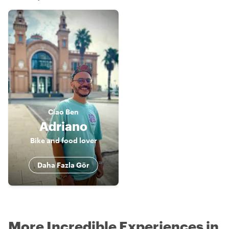
Ciao
Ben
Adriano
Bike and food lover
Daha Fazla Gör
More Incredible Experiences in