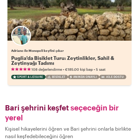
Adriano ile Monopoli keyfini çıkar
Puglia'da Bisiklet Turu: Zeytinlikler, Sahil &
Zeytinyağı Tadımı
•
•
108 değerlendirme
€185.00
kişi başı
5 saat
SPORT & LEISURE
BISIKLET
ANINDA ONAYLI
AILE DOSTU
Bari şehrini keşfet
seçeceğin bir
yerel
Kişisel hikayelerini öğren ve Bari şehrini onlarla birlikte
nasıl keşfedebileceğini öğren