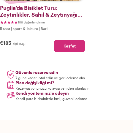
Puglia'da Bisiklet Turu:
Zeytinlikler, Sahil & Zeytinyağı
Tadımı
108 değerlendirme
5 saat
|
sport-&-leisure
|
Bari
€185
kişi başı
Keşfet
Güvenle rezerve edin
7 güne kadar iptal edin ve geri ödeme alın
Plan değişikliği mi?
Rezervasyonunuzu kolayca yeniden planlayın
Kendi yönteminizle ödeyin
Kendi para biriminizde hızlı, güvenli ödeme