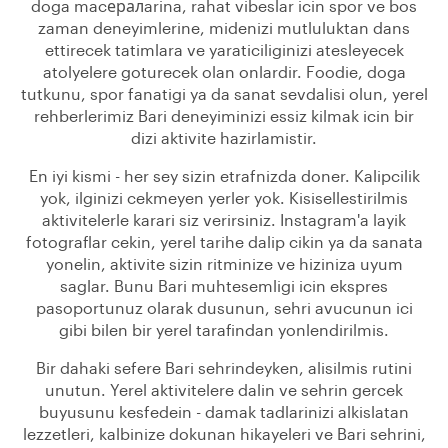
doga macералarina, rahat vibeslar icin spor ve bos
zaman deneyimlerine, midenizi mutluluktan dans
ettirecek tatimlara ve yaraticiliginizi atesleyecek
atolyelere goturecek olan onlardir. Foodie, doga
tutkunu, spor fanatigi ya da sanat sevdalisi olun, yerel
rehberlerimiz Bari deneyiminizi essiz kilmak icin bir
dizi aktivite hazirlamistir.
En iyi kismi - her sey sizin etrafnizda doner. Kalipcilik
yok, ilginizi cekmeyen yerler yok. Kisisellestirilmis
aktivitelerle karari siz verirsiniz. Instagram'a layik
fotograflar cekin, yerel tarihe dalip cikin ya da sanata
yonelin, aktivite sizin ritminize ve hiziniza uyum
saglar. Bunu Bari muhtesemligi icin ekspres
pasoportunuz olarak dusunun, sehri avucunun ici
gibi bilen bir yerel tarafindan yonlendirilmis.
Bir dahaki sefere Bari sehrindeyken, alisilmis rutini
unutun. Yerel aktivitelere dalin ve sehrin gercek
buyusunu kesfedein - damak tadlarinizi alkislatan
lezzetleri, kalbinize dokunan hikayeleri ve Bari sehrini,