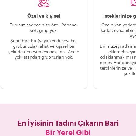
Özel ve kişisel
İsteklerinize
Turunuz sadece size özel. Yabancı
Öne çıkan yerlerd
yok, grup yok.
kadar, ev sahibini
aya
Şehri bire bir (veya kendi seyahat
grubunuzla) rahat ve kişisel bir
Bir müzeyi atlama
şekilde deneyimleyeceksiniz. Acele
eklemek veya
yok, standart grup turları yok.
odaklanmak mı is
sorun. Her deney
tercihlerinize ve i
şekille
En İyisinin Tadını Çıkarın
Bari
Bir Yerel Gibi