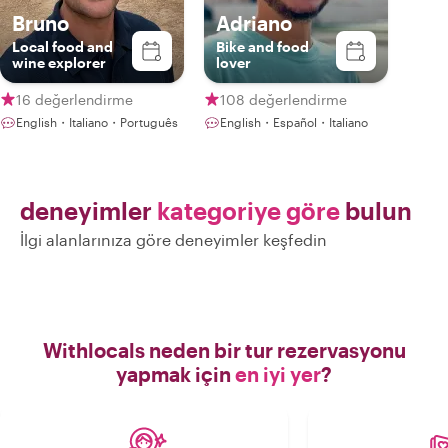
Bruno
Adriano
Local food and
Bike and food
wine explorer
lover
16 değerlendirme
108 değerlendirme
English・Italiano・Português
English・Español・Italiano
deneyimler
kategoriye göre
bulun
İlgi alanlarınıza göre deneyimler keşfedin
Withlocals neden bir tur rezervasyonu
yapmak için
en iyi yer
?