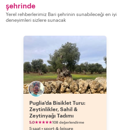
şehrinde
Yerel rehberlerimiz Bari şehrinin sunabileceği en iyi
deneyimleri sizlere sunacak
Puglia'da Bisiklet Turu:
Zeytinlikler, Sahil &
Zeytinyağı Tadımı
5.0
108 değerlendirme
5 saat
•
sport-&-leisure