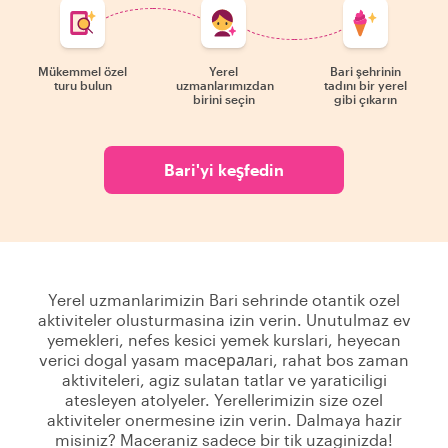
Mükemmel özel
Yerel
Bari şehrinin
turu bulun
uzmanlarımızdan
tadını bir yerel
birini seçin
gibi çıkarın
Bari'yi keşfedin
Yerel uzmanlarimizin Bari sehrinde otantik ozel
aktiviteler olusturmasina izin verin. Unutulmaz ev
yemekleri, nefes kesici yemek kurslari, heyecan
verici dogal yasam macералari, rahat bos zaman
aktiviteleri, agiz sulatan tatlar ve yaraticiligi
atesleyen atolyeler. Yerellerimizin size ozel
aktiviteler onermesine izin verin. Dalmaya hazir
misiniz? Maceraniz sadece bir tik uzaginizda!