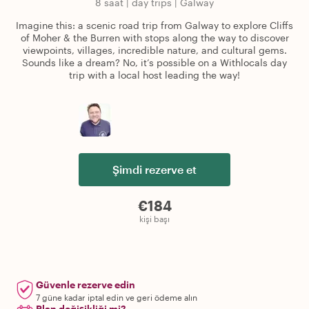
8 saat
|
day trips
|
Galway
Imagine this: a scenic road trip from Galway to explore Cliffs
of Moher & the Burren with stops along the way to discover
viewpoints, villages, incredible nature, and cultural gems.
Sounds like a dream? No, it’s possible on a Withlocals day
trip with a local host leading the way!
Şimdi rezerve et
€184
kişi başı
Güvenle rezerve edin
7 güne kadar iptal edin ve geri ödeme alın
Plan değişikliği mi?