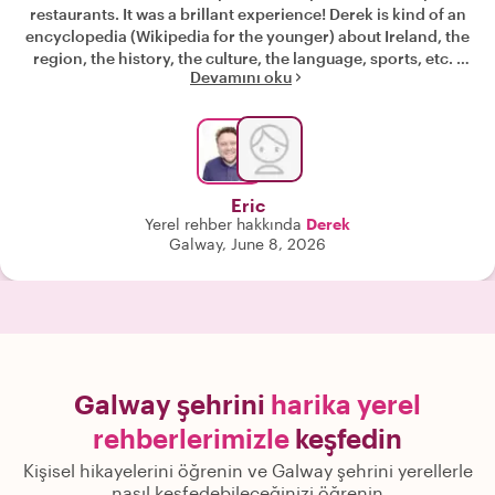
restaurants. It was a brillant experience! Derek is kind of an
encyclopedia (Wikipedia for the younger) about Ireland, the
region, the history, the culture, the language, sports, etc. -
Devamını oku
his knowledge is so impressive! Derek is a splendid, very
nice guide. We'll certainly return to Galway someday, and
will certainly book a tour with him again. Thank you so much
for the unforgettable days, Derek - go raibh míle maith agat!"
Eric
Yerel rehber hakkında
Derek
Galway, June 8, 2026
Galway şehrini
harika yerel
rehberlerimizle
keşfedin
Kişisel hikayelerini öğrenin ve Galway şehrini yerellerle
nasıl keşfedebileceğinizi öğrenin