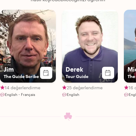
Jim
Derek
Mi
The Guide Scribe
Tour Guide
The
14 değerlendirme
25 değerlendirme
16 
English・Français
English
Engl