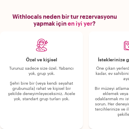
Withlocals neden bir tur rezervasyonu
yapmak için
en iyi yer
?
Özel ve kişisel
İsteklerinize
Turunuz sadece size özel. Yabancı
Öne çıkan yerlerd
yok, grup yok.
kadar, ev sahibini
aya
Şehri bire bir (veya kendi seyahat
grubunuzla) rahat ve kişisel bir
Bir müzeyi atlama
şekilde deneyimleyeceksiniz. Acele
eklemek veya
yok, standart grup turları yok.
odaklanmak mı is
sorun. Her deney
tercihlerinize ve i
şekille