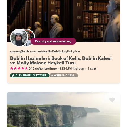
Favori yerel rehberini seç
seçeceğin bir yerel rehber ile Dublin keyfini çıkar
Dublin Hazineleri: Book of Kells, Dublin Kalesi
ve Molly Malone Heykeli Turu
•
•
942 değerlendirme
€134.56
kişi başı
4 saat
CITY HIGHLIGHT TOUR
ANINDA ONAYLI