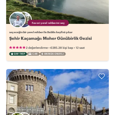
Favori yerel rehberini seç
seçeceğin bir yerel rehber ile Dublin keyfini çıkar
Şehir Kaçamağı: Moher Günübirlik Gezisi
•
•
2 değerlendirme
€285.38
kişi başı
12 saat
DAY TRIP
CAR
ANINDA ONAYLI