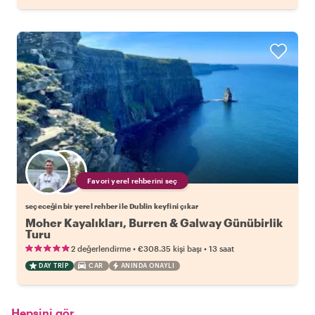
Favori yerel rehberini seç
seçeceğin bir yerel rehber ile Dublin keyfini çıkar
Moher Kayalıkları, Burren & Galway Günübirlik
Turu
•
•
2 değerlendirme
€308.35
kişi başı
13 saat
DAY TRIP
CAR
ANINDA ONAYLI
Hepsini gör