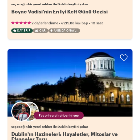
seçeceğin bir yerel rehber ile Dublin keyfini çıkar
Boyne Vadisi'nin En İyi Kelt Günü Gezisi
•
•
2 değerlendirme
€219.83
kişi başı
10 saat
DAY TRIP
CAR
ANINDA ONAYLI
Favori yerel rehberini seç
seçeceğin bir yerel rehber ile Dublin keyfini çıkar
Dublin'ın Hazineleri: Hayaletler, Mitoslar ve
Efsaneler Turu