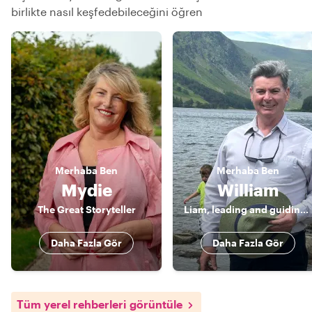
birlikte nasıl keşfedebileceğini öğren
Merhaba
Ben
Merhaba
Ben
Mydie
William
The Great Storyteller
Liam, leading and guiding around Ireland.
Daha Fazla Gör
Daha Fazla Gör
Tüm yerel rehberleri görüntüle