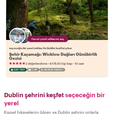
Favori yerel rehberini seç
seçeceğin bir yerel rehber ile Dublin keyfini çıkar
Şehir Kaçamağı: Wicklow Dağları Günübirlik
Gezisi
•
•
2 değerlendirme
€178.93
kişi başı
10 saat
DAY TRIP
CAR
ANINDA ONAYLI
Dublin şehrini keşfet
seçeceğin bir
yerel
Kişisel hikayelerini öğren ve Dublin şehrini onlarla