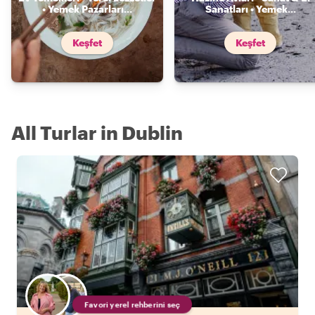
• Yemek Pazarları
...
Sanatları • Yemek
...
Keşfet
Keşfet
All Turlar in Dublin
Favori yerel rehberini seç