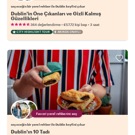
seçeceğin bir yerel rehber ile Dublin keyfini çıkar
Dublin'in Öne Çıkanları ve Gizli Kalmış
Güzellikleri
•
•
364 değerlendirme
€57.72
kişi başı
3 saat
CITY HIGHLIGHT TOUR
ANINDA ONAYLI
Favori yerel rehberini seç
seçeceğin bir yerel rehber ile Dublin keyfini çıkar
Dublin'ın 10 Tadı