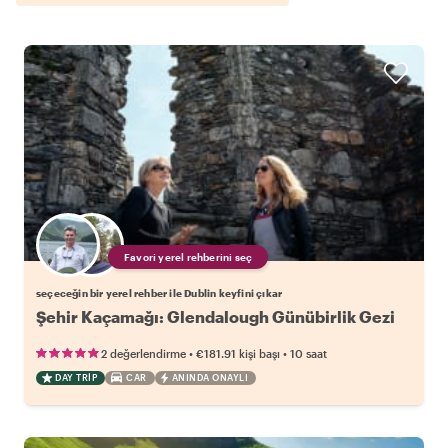
Favori yerel rehberini seç
seçeceğin bir yerel rehber ile Dublin keyfini çıkar
Şehir Kaçamağı: Glendalough Günübirlik Gezi
•
•
2 değerlendirme
€181.91
kişi başı
10 saat
DAY TRIP
CAR
ANINDA ONAYLI