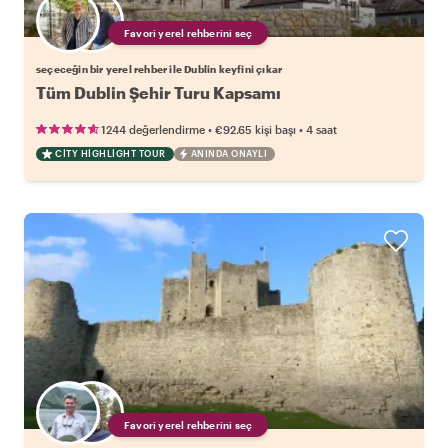
Favori yerel rehberini seç
seçeceğin bir yerel rehber ile Dublin keyfini çıkar
Tüm Dublin Şehir Turu Kapsamı
•
•
1244 değerlendirme
€92.65
kişi başı
4 saat
CITY HIGHLIGHT TOUR
ANINDA ONAYLI
Favori yerel rehberini seç