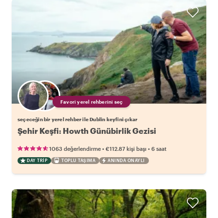
Favori yerel rehberini seç
seçeceğin bir yerel rehber ile Dublin keyfini çıkar
Şehir Keşfi: Howth Günübirlik Gezisi
•
•
1063 değerlendirme
€112.87
kişi başı
6 saat
DAY TRIP
TOPLU TAŞIMA
ANINDA ONAYLI