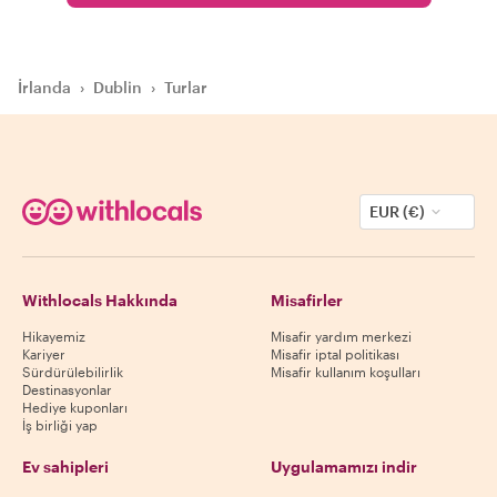
İrlanda
›
Dublin
›
Turlar
EUR (€)
Withlocals Hakkında
Misafirler
Hikayemiz
Misafir yardım merkezi
Kariyer
Misafir iptal politikası
Sürdürülebilirlik
Misafir kullanım koşulları
Destinasyonlar
Hediye kuponları
İş birliği yap
Ev sahipleri
Uygulamamızı indir