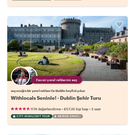
Favori yerel rehberini seç
seçeceğin bir yerel rehber ile Dublin keyfini çıkar
Withlocals Seninle! - Dublin Şehir Turu
•
•
1174 değerlendirme
€57.35
kişi başı
3 saat
CITY HIGHLIGHT TOUR
ANINDA ONAYLI