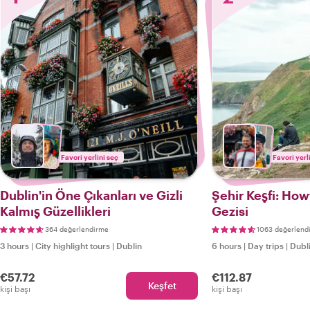
Favori yerlini seç
Favori yerl
Dublin'in Öne Çıkanları ve Gizli
Şehir Keşfi: How
Kalmış Güzellikleri
Gezisi
364 değerlendirme
1063 değerlend
3 hours
|
City highlight tours
|
Dublin
6 hours
|
Day trips
|
Dubl
€57.72
€112.87
Keşfet
kişi başı
kişi başı