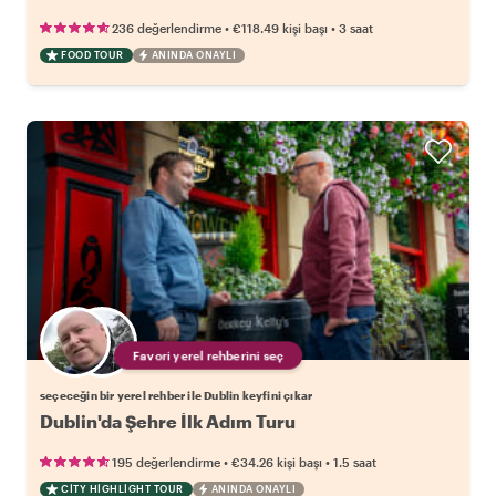
•
•
236 değerlendirme
€118.49
kişi başı
3 saat
FOOD TOUR
ANINDA ONAYLI
Favori yerel rehberini seç
seçeceğin bir yerel rehber ile Dublin keyfini çıkar
Dublin'da Şehre İlk Adım Turu
•
•
195 değerlendirme
€34.26
kişi başı
1.5 saat
CITY HIGHLIGHT TOUR
ANINDA ONAYLI