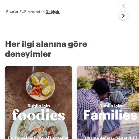
Fiyatlar EUR cinsinden
·
Değiştir
Her ilgi alanına göre
deneyimler
Dublin için
Dublin için
Ev Yemekleri • Yerel Lezzetler
Hazine Avları • Sanat & El