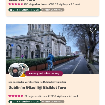
•
•
233 değerlendirme
€39.52
kişi başı
2.5 saat
CITY HIGHLIGHT TOUR
ANINDA ONAYLI
Favori yerel rehberini seç
seçeceğin bir yerel rehber ile Dublin keyfini çıkar
Dublin'ın Güzelliği Bisiklet Turu
•
•
59 değerlendirme
€89.16
kişi başı
2.5 saat
CITY HIGHLIGHT TOUR
ANINDA ONAYLI