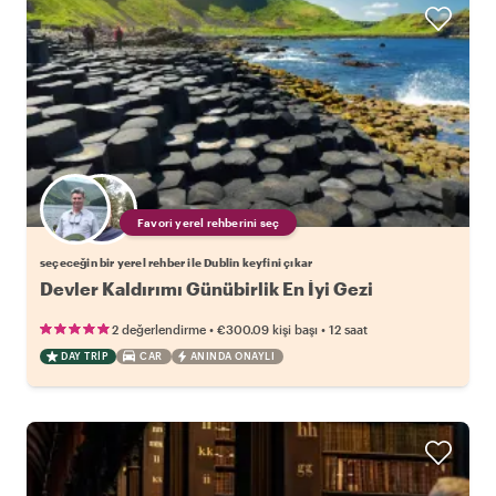
Favori yerel rehberini seç
seçeceğin bir yerel rehber ile Dublin keyfini çıkar
Devler Kaldırımı Günübirlik En İyi Gezi
•
•
2 değerlendirme
€300.09
kişi başı
12 saat
DAY TRIP
CAR
ANINDA ONAYLI