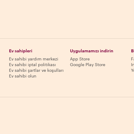
Ev sahipleri
Uygulamamızı indirin
B
Ev sahibi yardım merkezi
App Store
F
Ev sahibi iptal politikası
Google Play Store
I
Ev sahibi şartlar ve koşulları
Y
Ev sahibi olun