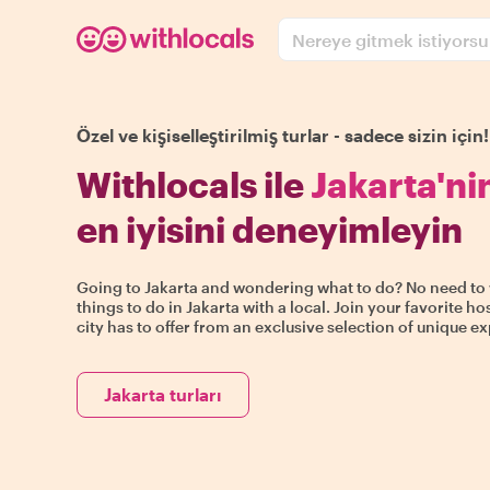
Nereye gitmek istiyors
Özel ve kişiselleştirilmiş turlar - sadece sizin için!
Withlocals ile
Jakarta'ni
en iyisini deneyimleyin
Going to Jakarta and wondering what to do? No need to w
things to do in Jakarta with a local. Join your favorite h
city has to offer from an exclusive selection of unique e
Jakarta turları