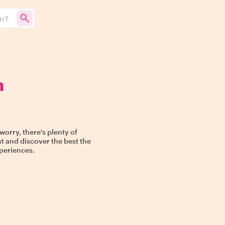
un?
n
orry, there's plenty of
ost and discover the best the
xperiences.