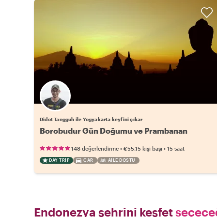
Didot Tangguh ile Yogyakarta keyfini çıkar
Borobudur Gün Doğumu ve Prambanan
•
•
148 değerlendirme
€55.15
kişi başı
15 saat
DAY TRIP
CAR
AILE DOSTU
Endonezya şehrini keşfet
seçeceğ