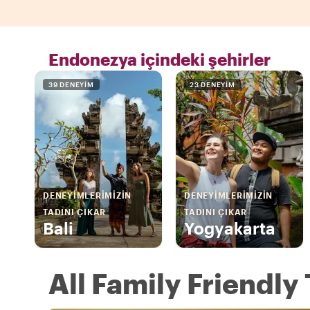
Endonezya içindeki şehirler
39 DENEYIM
23 DENEYIM
DENEYIMLERIMIZIN
DENEYIMLERIMIZIN
TADINI ÇIKAR
TADINI ÇIKAR
Bali
Yogyakarta
All Family Friendly