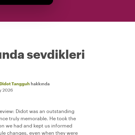
ında sevdikleri
Didot Tangguh
hakkında
ly 2026
 review: Didot was an outstanding
nce truly memorable. He took the
ion we had and kept us informed
ule changes, even when they were