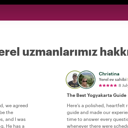
erel uzmanlarımız hakk
Christina
a
Yerel ev sahibi
8 Ju
The Best Yogyakarta Guide
ed, we agreed
Here’s a polished, heartfelt
 be the
guide and made our experie
s, and I was
time to answer every quest
ng. He has a
whenever there were sched