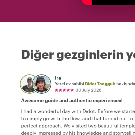
Diğer gezginlerin y
Ira
Yerel ev sahibi
Didot Tangguh
hakkınd
30 July 2026
Awesome guide and authentic experiences!
I had a wonderful day with Didot. Before we start
to simply go with the flow, and that turned out to
perfect approach. We visited two beautiful temple
deeply impressed by his knowledge and storytelli