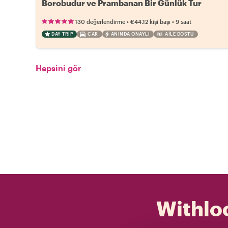
Borobudur ve Prambanan Bir Günlük Tur
•
•
130 değerlendirme
€44.12
kişi başı
9 saat
DAY TRIP
CAR
ANINDA ONAYLI
AILE DOSTU
Hepsini gör
Withloc