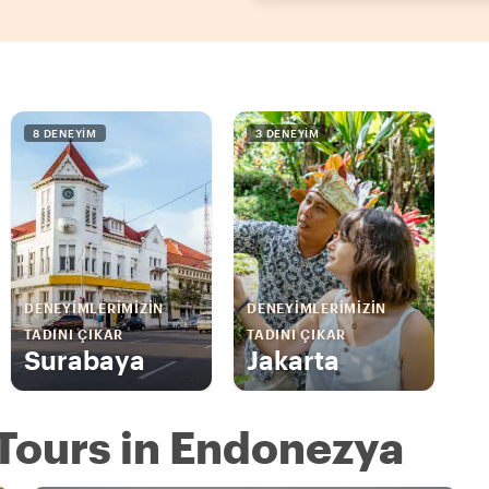
8 DENEYIM
3 DENEYIM
DENEYIMLERIMIZIN
DENEYIMLERIMIZIN
TADINI ÇIKAR
TADINI ÇIKAR
Surabaya
Jakarta
 Tours in Endonezya