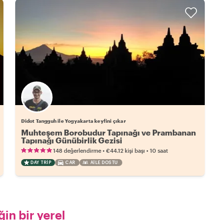
Didot Tangguh ile Yogyakarta keyfini çıkar
Muhteşem Borobudur Tapınağı ve Prambanan
Tapınağı Günübirlik Gezisi
•
•
148 değerlendirme
€44.12
kişi başı
10 saat
DAY TRIP
CAR
AILE DOSTU
in bir yerel