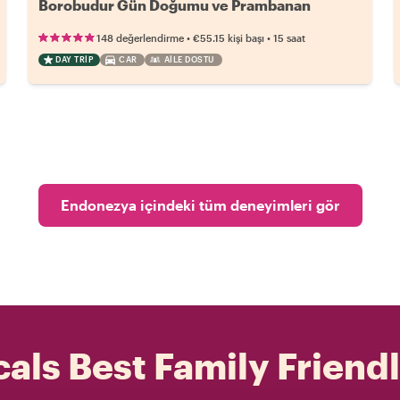
Borobudur Gün Doğumu ve Prambanan
•
•
148 değerlendirme
€55.15
kişi başı
15 saat
DAY TRIP
CAR
AILE DOSTU
Endonezya içindeki tüm deneyimleri gör
als Best Family Friend