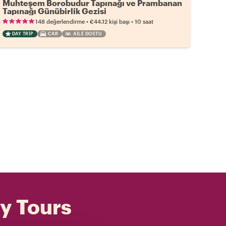
Muhteşem Borobudur Tapınağı ve Prambanan
Tapınağı Günübirlik Gezisi
•
•
148 değerlendirme
€44.12
kişi başı
10 saat
DAY TRIP
CAR
AILE DOSTU
ly Tours