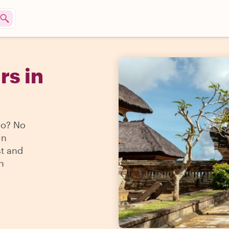
rs in
do? No
in
st and
n