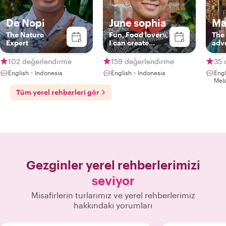
De Nopi
June sophia
Ma
The Nature
Fun, Food lovers,
The 
Expert
I can create
adv
personal offers
102 değerlendirme
159 değerlendirme
35 
English・Indonesia
English・Indonesia
Eng
Mel
Tüm yerel rehberleri gör
Gezginler yerel rehberlerimizi
seviyor
Misafirlerin turlarımız ve yerel rehberlerimiz
hakkındaki yorumları