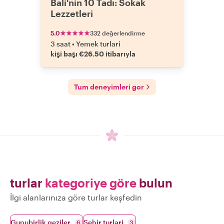
Bali'nin 10 Tadı: Sokak
Lezzetleri
5.0
332 değerlendirme
3 saat
•
Yemek turlari
kişi başı €26.50 itibarıyla
Tum deneyimleri gor
turlar
kategoriye göre
bulun
İlgi alanlarınıza göre turlar keşfedin
Gunubirlik geziler
Sehir turlari
6
3