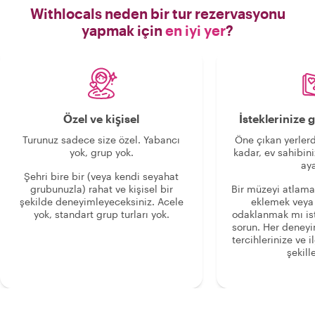
Withlocals neden bir tur rezervasyonu
yapmak için
en iyi yer
?
Özel ve kişisel
İsteklerinize
Turunuz sadece size özel. Yabancı
Öne çıkan yerlerd
yok, grup yok.
kadar, ev sahibini
aya
Şehri bire bir (veya kendi seyahat
grubunuzla) rahat ve kişisel bir
Bir müzeyi atlama
şekilde deneyimleyeceksiniz. Acele
eklemek veya
yok, standart grup turları yok.
odaklanmak mı is
sorun. Her deney
tercihlerinize ve i
şekille