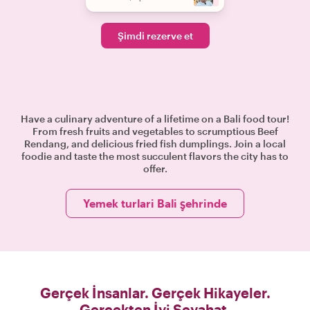
Şimdi rezerve et
Have a culinary adventure of a lifetime on a Bali food tour!
From fresh fruits and vegetables to scrumptious Beef
Rendang, and delicious fried fish dumplings. Join a local
foodie and taste the most succulent flavors the city has to
offer.
Yemek turlari Bali şehrinde
Gerçek İnsanlar. Gerçek Hikayeler.
Gerçekten İyi Seyahat.