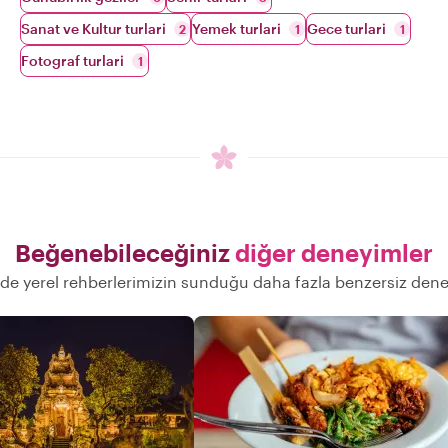
Sanat ve Kultur turlari
Yemek turlari
Gece turlari
2
1
1
Fotograf turlari
1
Beğenebileceğiniz
diğer deneyimler
nde yerel rehberlerimizin sunduğu daha fazla benzersiz den