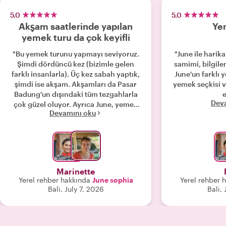
5.0
5.0
Akşam saatlerinde yapılan
Ye
yemek turu da çok keyifli
"Bu yemek turunu yapmayı seviyoruz.
"June ile harik
Şimdi dördüncü kez (bizimle gelen
samimi, bilgilen
farklı insanlarla). Üç kez sabah yaptık,
June'un farklı
şimdi ise akşam. Akşamları da Pasar
yemek seçkisi va
Badung'un dışındaki tüm tezgahlarla
Dev
çok güzel oluyor. Ayrıca June, yemek
Devamını oku
yenecek harika yerleri çok iyi biliyor."
Marinette
Yerel rehber hakkında
June sophia
Yerel rehber 
Bali, July 7, 2026
Bali,