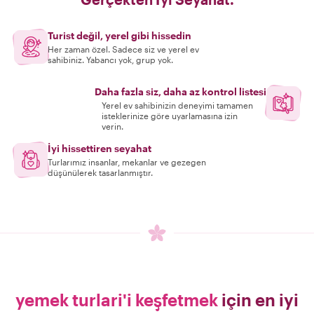
Turist değil, yerel gibi hissedin
Her zaman özel. Sadece siz ve yerel ev
sahibiniz. Yabancı yok, grup yok.
Daha fazla siz, daha az kontrol listesi
Yerel ev sahibinizin deneyimi tamamen
isteklerinize göre uyarlamasına izin
verin.
İyi hissettiren seyahat
Turlarımız insanlar, mekanlar ve gezegen
düşünülerek tasarlanmıştır.
yemek turlari'i keşfetmek
için en iyi