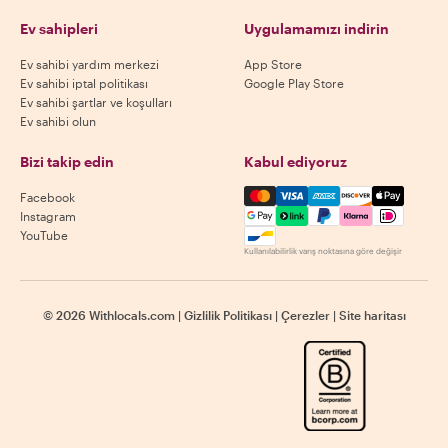
Ev sahipleri
Uygulamamızı indirin
Ev sahibi yardım merkezi
App Store
Ev sahibi iptal politikası
Google Play Store
Ev sahibi şartlar ve koşulları
Ev sahibi olun
Bizi takip edin
Kabul ediyoruz
Mastercard, Visa, Amex, Di
Facebook
Instagram
YouTube
Kullanılabilirlik varış noktasına göre değişir
©
2026
Withlocals.com
|
Gizlilik Politikası
|
Çerezler
|
Site haritası