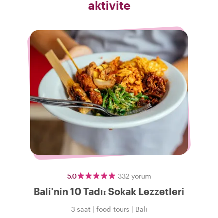
aktivite
5.0
332
yorum
Bali'nin 10 Tadı: Sokak Lezzetleri
3 saat
|
food-tours
|
Bali