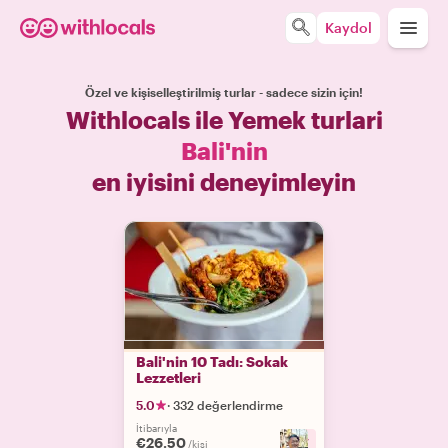
Kaydol
Özel ve kişiselleştirilmiş turlar - sadece sizin için!
Withlocals ile Yemek turlari
Bali'nin
en iyisini deneyimleyin
Bali'nin 10 Tadı: Sokak
Lezzetleri
5.0
·
332 değerlendirme
İtibarıyla
€26.50
+
7
/kişi