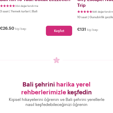
Trip
334 değerlendirme
3 saat
|
Yemek turlari
|
Bali
946 değerlendir
10 saat
|
Gunubirlik gezil
€26.50
kişi başı
€131
kişi başı
Keşfet
Bali şehrini
harika yerel
rehberlerimizle
keşfedin
Kişisel hikayelerini öğrenin ve Bali şehrini yerellerle
nasıl keşfedebileceğinizi öğrenin