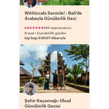
Withlocals Seninle! : Bali'de
Arabayla Günübirlik Gezi
5.0
694 değerlendirme
8 saat
•
Gunubirlik geziler
kişi başı €40.07 itibarıyla
Şehir Kaçamağı: Ubud
Günübirlik Gezisi