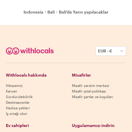
Indonesia
Bali
Bali'de Yarın yapılacaklar
EUR
-
€
Withlocals hakkında
Misafirler
Hikayemiz
Misafir yardım merkezi
Kariyer
Misafir iptal politikası
Sürdürülebilirlik
Misafir şartlar ve koşulları
Destinasyonlar
Hediye çekleri
İş ortağı olun
Ev sahipleri
Uygulamamızı indirin