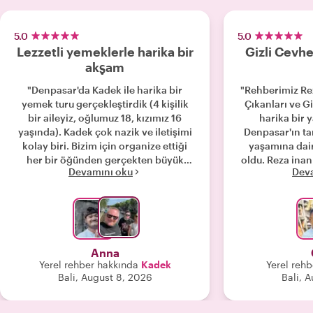
5.0
5.0
Lezzetli yemeklerle harika bir
Gizli Cevher
akşam
"Denpasar'da Kadek ile harika bir
"Rehberimiz Re
yemek turu gerçekleştirdik (4 kişilik
Çıkanları ve Gi
bir aileyiz, oğlumuz 18, kızımız 16
harika bir 
yaşında). Kadek çok nazik ve iletişimi
Denpasar'ın tar
kolay biri. Bizim için organize ettiği
yaşamına dai
her bir öğünden gerçekten büyük
oldu. Reza inanılmaz derecede bilgili,
Devamını oku
Dev
keyif aldık. Her şey çok lezzetliydi!
arkadaş canlısı
Kızımız vejetaryen ve Kadek onun için
boyunca büyüley
her zaman vejetaryen alternatifler
her bir mekan
hazırlamıştı. Kendi başımıza olsaydık,
Güzel Jaganat
turumuz sırasında denediğimiz
Agung), sara
yemekleri asla seçmeyeceğimizden
sömürge geçmişi
Anna
eminiz. Bu turu kesinlikle tavsiye
ziyareti hakkı
Yerel rehber hakkında
Kadek
Yerel reh
ediyoruz!"
tarihi Inna Bali
Bali, August 8, 2026
Bali, 
Bizim içi
noktalarından b