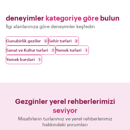
deneyimler
kategoriye göre
bulun
İlgi alanlarınıza göre deneyimler keşfedin
Gunubirlik geziler
Sehir turlari
5
3
Sanat ve Kultur turlari
Yemek turlari
1
1
Yemek kurslari
1
Gezginler yerel rehberlerimizi
seviyor
Misafirlerin turlarımız ve yerel rehberlerimiz
hakkındaki yorumları