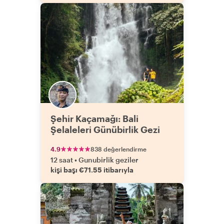
Şehir Kaçamağı: Bali
Şelaleleri Günübirlik Gezi
4.9
838 değerlendirme
12 saat
•
Gunubirlik geziler
kişi başı €71.55 itibarıyla