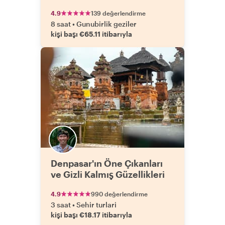
4.9
139 değerlendirme
8 saat
•
Gunubirlik geziler
kişi başı €65.11 itibarıyla
Denpasar'ın Öne Çıkanları
ve Gizli Kalmış Güzellikleri
4.9
990 değerlendirme
3 saat
•
Sehir turlari
kişi başı €18.17 itibarıyla