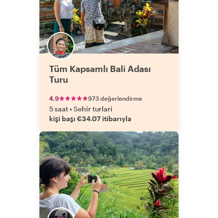
Tüm Kapsamlı Bali Adası
Turu
4.9
973 değerlendirme
5 saat
•
Sehir turlari
kişi başı €34.07 itibarıyla