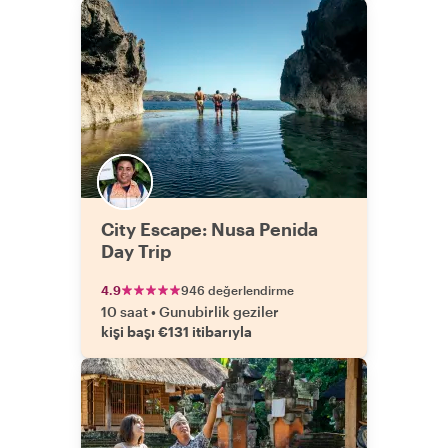
City Escape: Nusa Penida
Day Trip
4.9
946 değerlendirme
10 saat
•
Gunubirlik geziler
kişi başı €131 itibarıyla