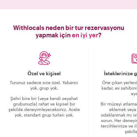
(pazar) ziy
programı bu
memnuniyetle u
çok değerliydi.
doluydu, y
Withlocals neden bir tur rezervasyonu
misafirperver
yapmak için
en iyi yer
?
bazı geleneks
yapabilmek içi
Endonezya spe
keyif aldık. Öğleden sonra boyunca
Bali kültürü, 
günlük yaşamı 
Özel ve kişisel
İsteklerinize
sohbet ett
bilgilendirici o
Turunuz sadece size özel. Yabancı
Öne çıkan yerlerd
bir hale getirdi. Reza ile geçirdiği
yok, grup yok.
kadar, ev sahibini
günden büy
aya
Denpasar'ın hem
Şehri bire bir (veya kendi seyahat
grubunuzla) rahat ve kişisel bir
Bir müzeyi atlama
gizli hazineler
şekilde deneyimleyeceksiniz. Acele
eklemek veya
bir rehber eşli
yok, standart grup turları yok.
odaklanmak mı is
herkese bu t
sorun. Her deney
ederiz. Ziy
tercihlerinize ve i
unutulma
şekille
dönüştürdüğün i