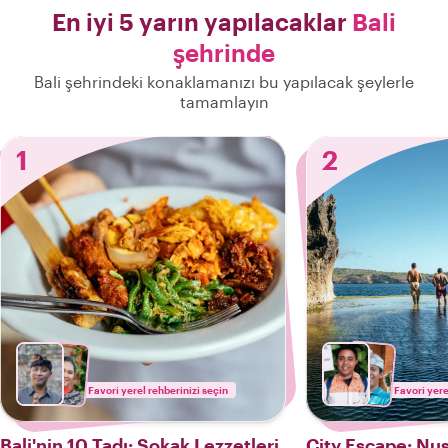
En iyi 5 yarın yapılacaklar
Bali
şehrinde
Bali şehrindeki konaklamanızı bu yapılacak şeylerle
tamamlayın
1
2
Favori yerel rehberinizi seçin
Favori yere
Bali'nin 10 Tadı: Sokak Lezzetleri
City Escape: Nu