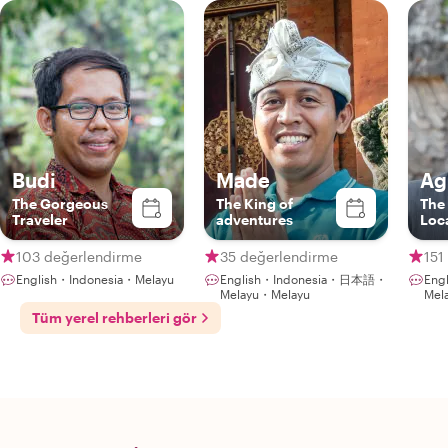
Budi
Made
Ag
The Gorgeous
The King of
The
Traveler
adventures
Loc
103 değerlendirme
35 değerlendirme
151
English・Indonesia・Melayu
English・Indonesia・日本語・
Eng
Melayu・Melayu
Mel
Tüm yerel rehberleri gör