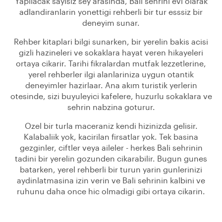
Yapilacak sayisiz sey arasinda, Bali sehrini evi olarak
adlandiranlarin yonettigi rehberli bir tur esssiz bir
deneyim sunar.
Rehber kitaplari bilgi sunarken, bir yerelin bakis acisi
gizli hazineleri ve sokaklara hayat veren hikayeleri
ortaya cikarir. Tarihi fikralardan mutfak lezzetlerine,
yerel rehberler ilgi alanlariniza uygun otantik
deneyimler hazirlaar. Ana akım turistik yerlerin
otesinde, sizi buyuleyici kafelere, huzurlu sokaklara ve
sehrin nabzina goturur.
Ozel bir turla maceraniz kendi hizinizda gelisir.
Kalabaliik yok, kacirilan firsatlar yok. Tek basina
gezginler, ciftler veya aileler - herkes Bali sehrinin
tadini bir yerelin gozunden cikarabilir. Bugun gunes
batarken, yerel rehberli bir turun yarin gunlerinizi
aydinlatmasina izin verin ve Bali sehrinin kalbini ve
ruhunu daha once hic olmadigi gibi ortaya cikarin.