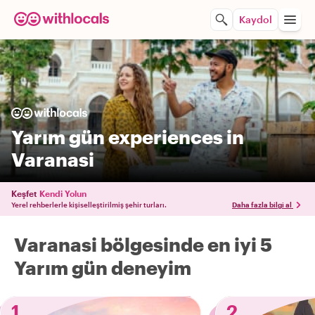
Kaydol
Yarım gün experiences in
Varanasi
Keşfet
Kendi Yolun
Yerel rehberlerle kişiselleştirilmiş şehir turları.
Daha fazla bilgi al
Varanasi bölgesinde en iyi 5
Yarım gün deneyim
1
2