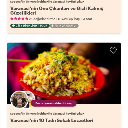
seçeceğin bir yerel rehber ile Varanasi keyfini çıkar
Varanasi'nin Öne Çıkanları ve Gizli Kalmış
Güzellikleri
•
•
23 değerlendirme
€17.28
kişi başı
3 saat
CITY HIGHLIGHT TOUR
ANINDA ONAYLI
Favori yerel rehberini seç
seçeceğin bir yerel rehber ile Varanasi keyfini çıkar
Varanasi'nin 10 Tadı: Sokak Lezzetleri