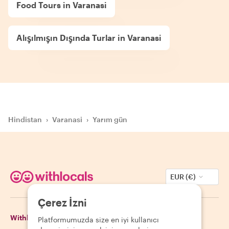
Food Tours in Varanasi
Alışılmışın Dışında Turlar in Varanasi
Hindistan
›
Varanasi
›
Yarım gün
EUR (€)
Çerez İzni
Withlocals Hakkında
Misafirler
Platformumuzda size en iyi kullanıcı