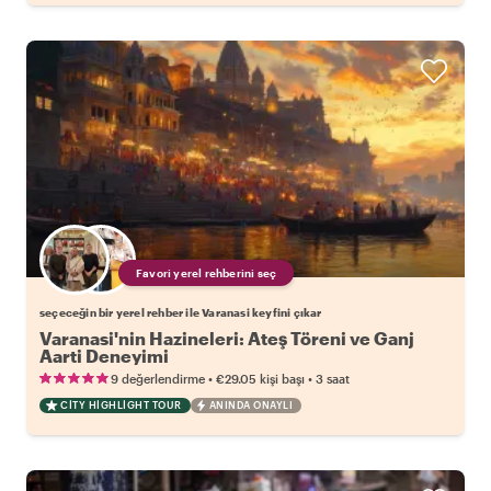
Favori yerel rehberini seç
seçeceğin bir yerel rehber ile Varanasi keyfini çıkar
Varanasi'nin Hazineleri: Ateş Töreni ve Ganj
Aarti Deneyimi
•
•
9 değerlendirme
€29.05
kişi başı
3 saat
CITY HIGHLIGHT TOUR
ANINDA ONAYLI