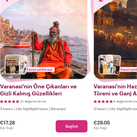
Favori yerlini seç
Favori yerl
Varanasi'nin Öne Çıkanları ve
Varanasi'nin Haz
Gizli Kalmış Güzellikleri
Töreni ve Ganj A
23 değerlendirme
9 değerlendirm
3 hours
|
city highlight tours
|
Varanasi
3 hours
|
city highlight to
€17.28
€29.05
Keşfet
kişi başı
kişi başı