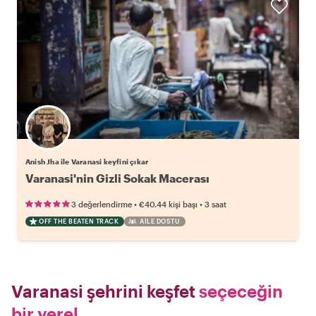
Anish Jha ile Varanasi keyfini çıkar
Varanasi'nin Gizli Sokak Macerası
•
•
3 değerlendirme
€40.44
kişi başı
3 saat
OFF THE BEATEN TRACK
AILE DOSTU
Varanasi şehrini keşfet
seçeceğin
bir yerel