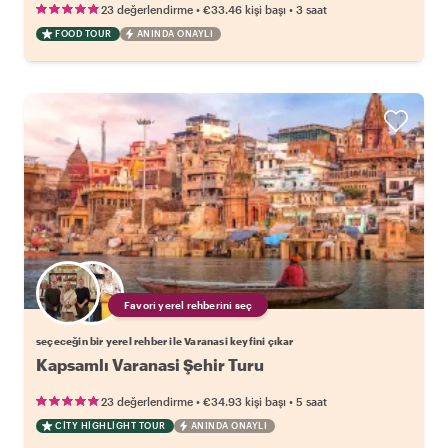
•
•
23 değerlendirme
€33.46
kişi başı
3 saat
FOOD TOUR
ANINDA ONAYLI
Favori yerel rehberini seç
seçeceğin bir yerel rehber ile Varanasi keyfini çıkar
Kapsamlı Varanasi Şehir Turu
•
•
23 değerlendirme
€34.93
kişi başı
5 saat
CITY HIGHLIGHT TOUR
ANINDA ONAYLI