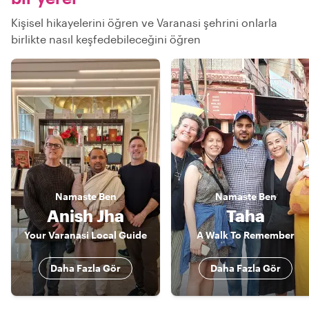
Kişisel hikayelerini öğren ve Varanasi şehrini onlarla
birlikte nasıl keşfedebileceğini öğren
Namaste
Ben
Namaste
Ben
Anish Jha
Taha
Your Varanasi Local Guide
A Walk To Remember
Daha Fazla Gör
Daha Fazla Gör