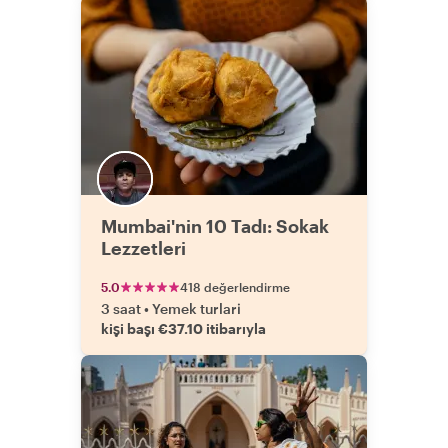
Mumbai'nin 10 Tadı: Sokak
Lezzetleri
5.0
418 değerlendirme
3 saat
•
Yemek turlari
kişi başı €37.10 itibarıyla