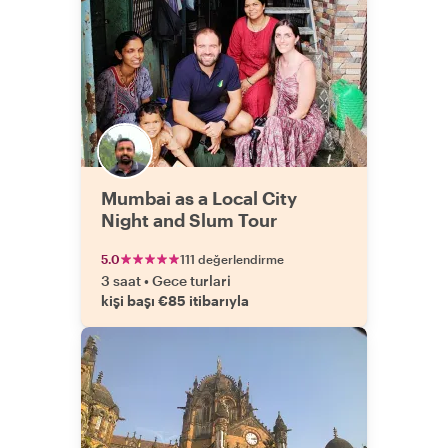
Mumbai as a Local City
Night and Slum Tour
5.0
111 değerlendirme
3 saat
•
Gece turlari
kişi başı €85 itibarıyla