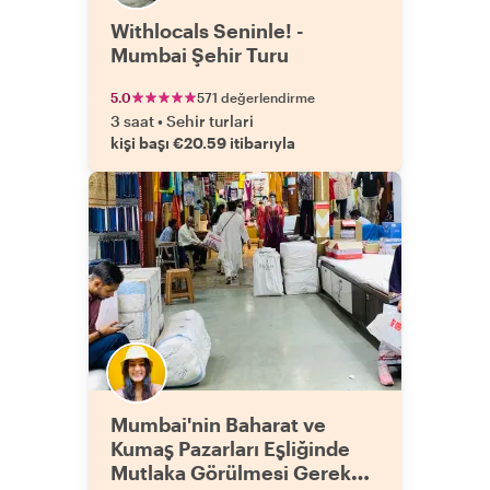
Withlocals Seninle! -
Mumbai Şehir Turu
5.0
571 değerlendirme
3 saat
•
Sehir turlari
kişi başı €20.59 itibarıyla
Mumbai'nin Baharat ve
Kumaş Pazarları Eşliğinde
Mutlaka Görülmesi Gereken