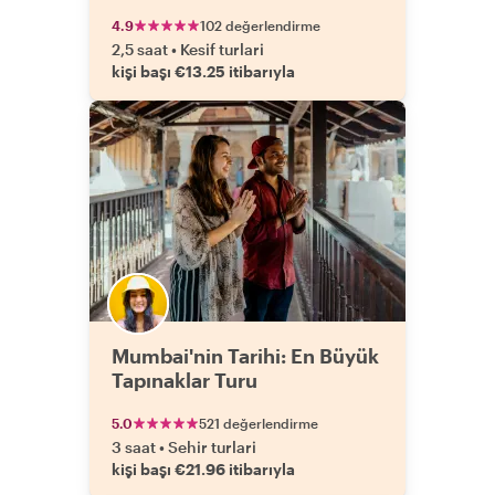
4.9
102 değerlendirme
2,5 saat
•
Kesif turlari
kişi başı €13.25 itibarıyla
Mumbai'nin Tarihi: En Büyük
Tapınaklar Turu
5.0
521 değerlendirme
3 saat
•
Sehir turlari
kişi başı €21.96 itibarıyla