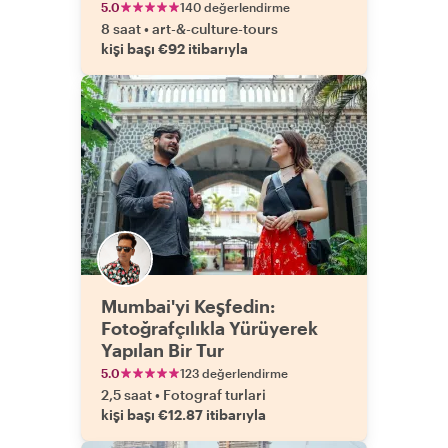
Yerleri
5.0
140 değerlendirme
8 saat
•
art-&-culture-tours
kişi başı €92 itibarıyla
Mumbai'yi Keşfedin:
Fotoğrafçılıkla Yürüyerek
Yapılan Bir Tur
5.0
123 değerlendirme
2,5 saat
•
Fotograf turlari
kişi başı €12.87 itibarıyla