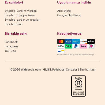
Ev sahipleri
Uygulamamızı indirin
Ev sahibi yardım merkezi
App Store
Ev sahibi iptal politikası
Google Play Store
Ev sahibi şartlar ve koşulları
Ev sahibi olun
Bizi takip edin
Kabul ediyoruz
Mastercard, Visa, Amex, Di
Facebook
Instagram
YouTube
Kullanılabilirlik varış noktasına göre değişir
©
2026
Withlocals.com
|
Gizlilik Politikası
|
Çerezler
|
Site haritası