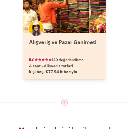
Alışveriş ve Pazar Ganimeti
5.0
140 değerlendirme
4 saat
•
Alisveris turlari
kişi başı €77.94 itibarıyla