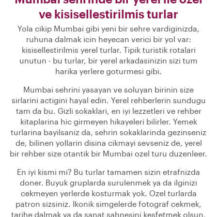
ve kisisellestirilmis turlar
Yola cikip Mumbai gibi yeni bir sehre vardiginizda,
ruhuna dalmak icin heyecan verici bir yol var:
kisisellestirilmis yerel turlar. Tipik turistik rotalari
unutun - bu turlar, bir yerel arkadasinizin sizi tum
harika yerlere goturmesi gibi.
Mumbai sehrini yasayan ve soluyan birinin size
sirlarini actigini hayal edin. Yerel rehberlerin sundugu
tam da bu. Gizli sokaklari, en iyi lezzetleri ve rehber
kitaplarina hic girmeyen hikayeleri bilirler. Yemek
turlarina bayilsaniz da, sehrin sokaklarinda gezinseniz
de, bilinen yollarin disina cikmayi sevseniz de, yerel
bir rehber size otantik bir Mumbai ozel turu duzenleer.
En iyi kismi mi? Bu turlar tamamen sizin etrafnizda
doner. Buyuk gruplarda surulenmek ya da ilginizi
cekmeyen yerlerde kosturmak yok. Ozel turlarda
patron sizsiniz. Ikonik simgelerde fotograf cekmek,
tarihe dalmak ya da sanat sahnesini kesfetmek olsun,