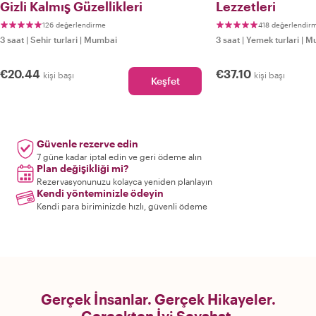
Gizli Kalmış Güzellikleri
Lezzetleri
126 değerlendirme
418 değerlendir
3 saat
|
Sehir turlari
|
Mumbai
3 saat
|
Yemek turlari
|
M
€20.44
€37.10
kişi başı
kişi başı
Keşfet
Güvenle rezerve edin
7 güne kadar iptal edin ve geri ödeme alın
Plan değişikliği mi?
Rezervasyonunuzu kolayca yeniden planlayın
Kendi yönteminizle ödeyin
Kendi para biriminizde hızlı, güvenli ödeme
Gerçek İnsanlar. Gerçek Hikayeler.