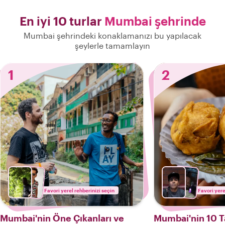
En iyi 10 turlar
Mumbai şehrinde
Mumbai şehrindeki konaklamanızı bu yapılacak
şeylerle tamamlayın
1
2
Favori yerel rehberinizi seçin
Favori yere
Mumbai'nin Öne Çıkanları ve
Mumbai'nin 10 T