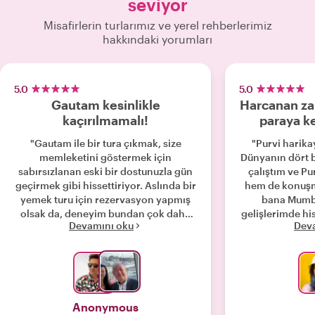
seviyor
Misafirlerin turlarımız ve yerel rehberlerimiz
hakkındaki yorumları
5.0
5.0
Gautam kesinlikle
Harcanan za
kaçırılmamalı!
paraya ke
"Gautam ile bir tura çıkmak, size
"Purvi harika
memleketini göstermek için
Dünyanın dört b
sabırsızlanan eski bir dostunuzla gün
çalıştım ve Pu
geçirmek gibi hissettiriyor. Aslında bir
hem de konuşma
yemek turu için rezervasyon yapmış
bana Mumba
olsak da, deneyim bundan çok daha
gelişlerimde h
Devamını oku
Dev
fazlasına dönüştü. Harika yemeklerin
verdi. Purvi'y
ötesinde Gautam, Hindistan
tuttum; sadece
haritasının "Sıfır Noktası"nı işaret
çok akıcıydı, u
eden tarihi bir kiliseye götürerek, din
kendi ülkeleri
ve siyaset üzerine ufuk açıcı sohbetler
sosyal ve fin
ederek, lüks bir butiğin içinde canlı
üzerine fikir a
Anonymous
Hint düğün geleneklerini açıklayarak
Purvi, her türlü