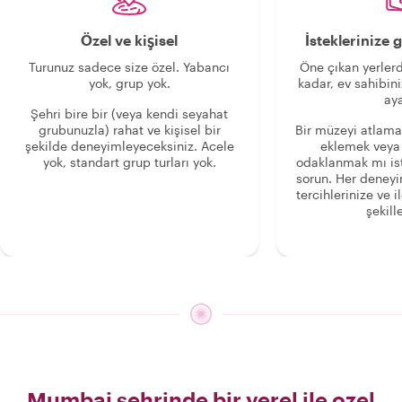
Özel ve kişisel
İsteklerinize
Turunuz sadece size özel. Yabancı
Öne çıkan yerlerd
yok, grup yok.
kadar, ev sahibini
aya
Şehri bire bir (veya kendi seyahat
grubunuzla) rahat ve kişisel bir
Bir müzeyi atlama
şekilde deneyimleyeceksiniz. Acele
eklemek veya
yok, standart grup turları yok.
odaklanmak mı is
sorun. Her deney
tercihlerinize ve i
şekille
Mumbai sehrinde bir yerel ile ozel