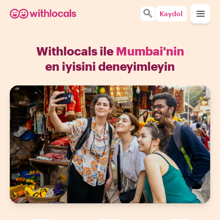
Kaydol
Withlocals ile
Mumbai'nin
en iyisini deneyimleyin