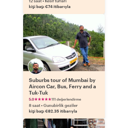
12 saat
•
Kesif turlari
kişi başı €74 itibarıyla
Suburbs tour of Mumbai by
Aircon Car, Bus, Ferry and a
Tuk-Tuk
5.0
111 değerlendirme
8 saat
•
Gunubirlik geziler
kişi başı €82.35 itibarıyla