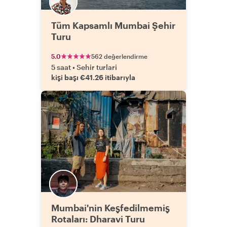
Tüm Kapsamlı Mumbai Şehir
Turu
5.0
562 değerlendirme
5 saat
•
Sehir turlari
kişi başı €41.26 itibarıyla
Mumbai'nin Keşfedilmemiş
Rotaları: Dharavi Turu