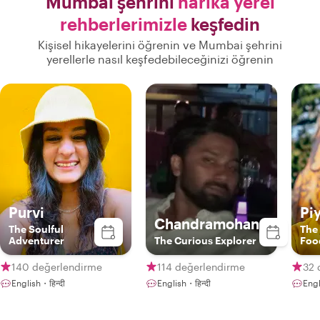
Mumbai şehrini
harika yerel
rehberlerimizle
keşfedin
Kişisel hikayelerini öğrenin ve Mumbai şehrini
yerellerle nasıl keşfedebileceğinizi öğrenin
Purvi
Pi
Chandramohan
The Soulful
The
Adventurer
The Curious Explorer
Foo
140 değerlendirme
114 değerlendirme
32 
English・हिन्दी
English・हिन्दी
Engl