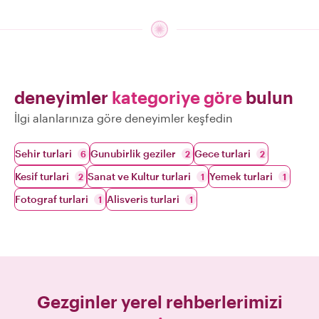
deneyimler
kategoriye göre
bulun
İlgi alanlarınıza göre deneyimler keşfedin
Sehir turlari
Gunubirlik geziler
Gece turlari
6
2
2
Kesif turlari
Sanat ve Kultur turlari
Yemek turlari
2
1
1
Fotograf turlari
Alisveris turlari
1
1
Gezginler yerel rehberlerimizi