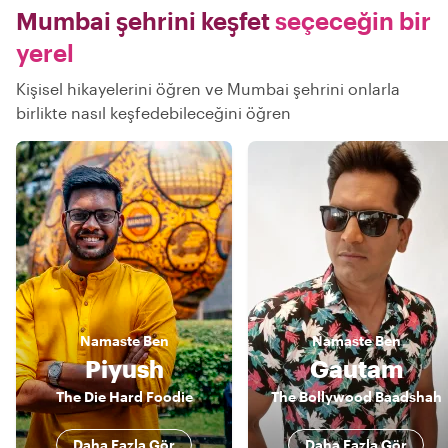
Mumbai şehrini keşfet
seçeceğin bir
yerel
Kişisel hikayelerini öğren ve Mumbai şehrini onlarla
birlikte nasıl keşfedebileceğini öğren
Namaste
Ben
Namaste
Ben
Piyush
Gautam
The Die Hard Foodie
The Bollywood Baadshah
Daha Fazla Gör
Daha Fazla Gör