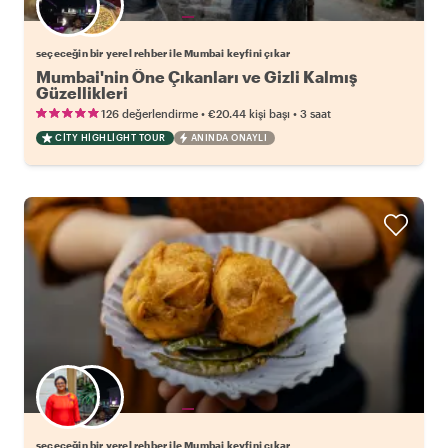
Favori yerel rehberini seç
seçeceğin bir yerel rehber ile Mumbai keyfini çıkar
Mumbai'nin Öne Çıkanları ve Gizli Kalmış
Güzellikleri
•
•
126 değerlendirme
€20.44
kişi başı
3 saat
CITY HIGHLIGHT TOUR
ANINDA ONAYLI
Favori yerel rehberini seç
seçeceğin bir yerel rehber ile Mumbai keyfini çıkar