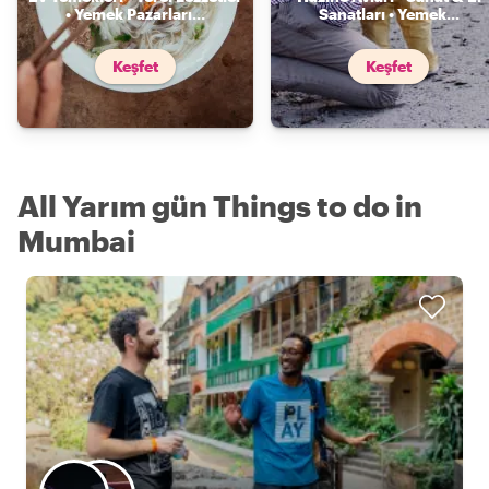
• Yemek Pazarları
...
Sanatları • Yemek
...
Keşfet
Keşfet
All Yarım gün Things to do in
Mumbai