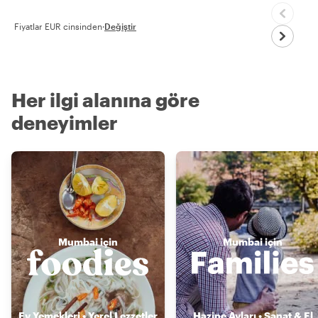
Fiyatlar EUR cinsinden
·
Değiştir
Her ilgi alanına göre
deneyimler
Mumbai için
Mumbai için
Ev Yemekleri • Yerel Lezzetler
Hazine Avları • Sanat & El