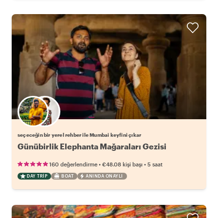
Favori yerel rehberini seç
seçeceğin bir yerel rehber ile Mumbai keyfini çıkar
Günübirlik Elephanta Mağaraları Gezisi
•
•
160 değerlendirme
€48.08
kişi başı
5 saat
DAY TRIP
BOAT
ANINDA ONAYLI