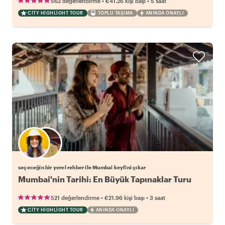
•
•
562 değerlendirme
€41.26
kişi başı
5 saat
CITY HIGHLIGHT TOUR
TOPLU TAŞIMA
ANINDA ONAYLI
Favori yerel rehberini seç
seçeceğin bir yerel rehber ile Mumbai keyfini çıkar
Mumbai'nin Tarihi: En Büyük Tapınaklar Turu
•
•
521 değerlendirme
€21.96
kişi başı
3 saat
CITY HIGHLIGHT TOUR
ANINDA ONAYLI