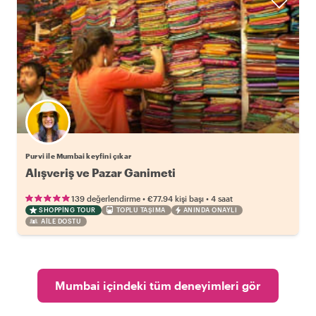
Purvi ile Mumbai keyfini çıkar
Alışveriş ve Pazar Ganimeti
•
•
139 değerlendirme
€77.94
kişi başı
4 saat
SHOPPING TOUR
TOPLU TAŞIMA
ANINDA ONAYLI
AILE DOSTU
Mumbai içindeki tüm deneyimleri gör