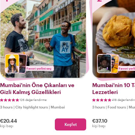
Favori yerlini seç
Favori yerl
Mumbai'nin Öne Çıkanları ve
Mumbai'nin 10 T
Gizli Kalmış Güzellikleri
Lezzetleri
126 değerlendirme
418 değerlendi
3 hours
|
City highlight tours
|
Mumbai
3 hours
|
Food tours
|
Mu
€20.44
€37.10
Keşfet
kişi başı
kişi başı