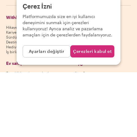
Çerez İzni
Platformumuzda size en iyi kullanıcı
Withlocals Hakkında
Misafirler
deneyimini sunmak için çerezleri
Hikayemiz
Misafir yardım merkezi
kullanıyoruz! Ayrıca analiz ve pazarlama
Kariyer
Misafir iptal politikası
amaçları için de çerezlerden faydalanıyoruz.
Sürdürülebilirlik
Misafir kullanım koşulları
Destinasyonlar
Hediye kuponları
Ayarları değiştir
Çerezleri kabul et
İş birliği yap
Ev sahipleri
Uygulamamızı indir
Ev sahibi yardım merkezi
App Store
Ev sahibi iptal politikası
Google Play Store
Ev sahibi kullanım koşulları
Ev sahibi ol
Bizi takip et
Ödeme yöntemleri
Mastercard, Visa, Amex, Di
Facebook
Instagram
YouTube
Kullanılabilirlik destinasyona göre değişir