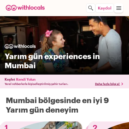
Kaydol
Yarım gün experiences in
Mumbai
Keşfet
Kendi Yolun
Yerel rehberlerle kişiselleştirilmiş şehir turları.
Daha fazla bilgi al
Mumbai bölgesinde en iyi 9
Yarım gün deneyim
1
2