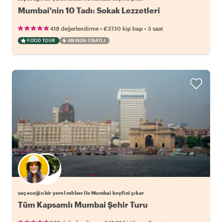
Mumbai'nin 10 Tadı: Sokak Lezzetleri
•
•
418 değerlendirme
€37.10
kişi başı
3 saat
FOOD TOUR
ANINDA ONAYLI
Favori yerel rehberini seç
seçeceğin bir yerel rehber ile Mumbai keyfini çıkar
Tüm Kapsamlı Mumbai Şehir Turu