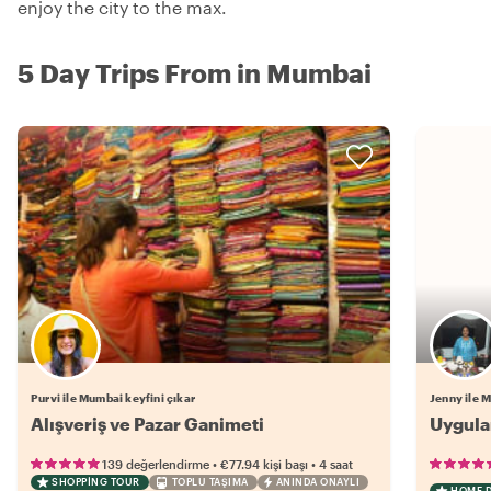
enjoy the city to the max.
5 Day Trips From in Mumbai
Purvi ile Mumbai keyfini çıkar
Jenny ile 
Alışveriş ve Pazar Ganimeti
Uygula
•
•
139 değerlendirme
€77.94
kişi başı
4 saat
SHOPPING TOUR
TOPLU TAŞIMA
ANINDA ONAYLI
HOME 