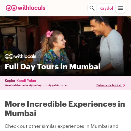
Kaydol
Full Day Tours in Mumbai
Keşfet
Kendi Yolun
Yerel rehberlerle kişiselleştirilmiş şehir turları.
Daha fazla bilgi al
More Incredible Experiences in
Mumbai
Check out other similar experiences in Mumbai and