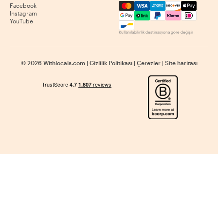
Mastercard, Visa, Amex, Di
Facebook
Instagram
YouTube
Kullanılabilirlik destinasyona göre değişir
©
2026
Withlocals.com
|
Gizlilik Politikası
|
Çerezler
|
Site haritası
Search Full-day-tours, Mumbai, India - Withlocals