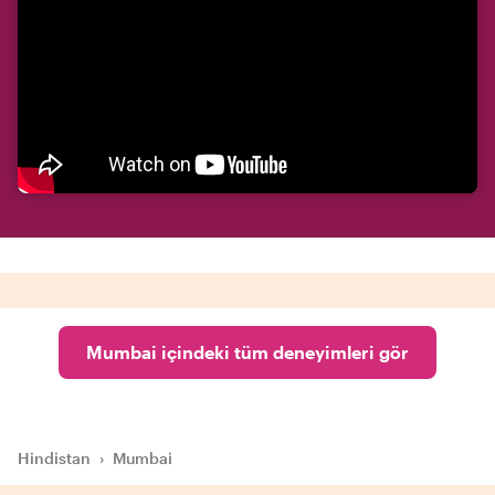
Mumbai içindeki tüm deneyimleri gör
Hindistan
›
Mumbai