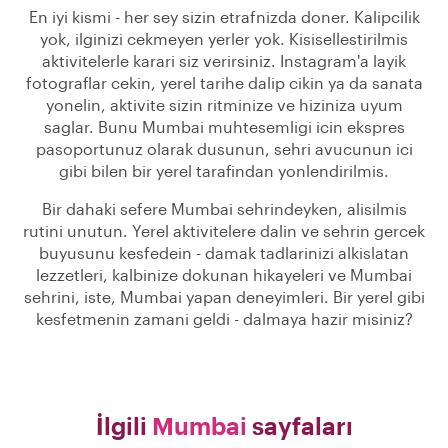
En iyi kismi - her sey sizin etrafnizda doner. Kalipcilik
yok, ilginizi cekmeyen yerler yok. Kisisellestirilmis
aktivitelerle karari siz verirsiniz. Instagram'a layik
fotograflar cekin, yerel tarihe dalip cikin ya da sanata
yonelin, aktivite sizin ritminize ve hiziniza uyum
saglar. Bunu Mumbai muhtesemligi icin ekspres
pasoportunuz olarak dusunun, sehri avucunun ici
gibi bilen bir yerel tarafindan yonlendirilmis.
Bir dahaki sefere Mumbai sehrindeyken, alisilmis
rutini unutun. Yerel aktivitelere dalin ve sehrin gercek
buyusunu kesfedein - damak tadlarinizi alkislatan
lezzetleri, kalbinize dokunan hikayeleri ve Mumbai
sehrini, iste, Mumbai yapan deneyimleri. Bir yerel gibi
kesfetmenin zamani geldi - dalmaya hazir misiniz?
İlgili
Mumbai
sayfaları