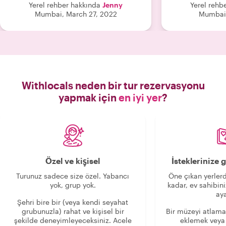
Yerel rehber hakkında
Jenny
Yerel rehb
lots of cultural storytelling which
house helper d
Mumbai, March 27, 2022
Mumbai,
makes you indulge even more in the
and ease. Anoth
culture! I’ll always remember this
home and attempt t
super experience for life, beautiful
all we had a 
moments that I’ll forever cherish.
Jenny was a d
From the heart, thank you so much
were friendl
Jenny!"
cooking was e
and Jenny sup
Withlocals neden bir tur rezervasyonu
very kindly gav
yapmak için
en iyi yer
?
spices to start 
new found culinary
highly recom
Curry experience. Her communic
prior was excell
transportation
Özel ve kişisel
İsteklerinize
All in all a 
experienc
Turunuz sadece size özel. Yabancı
Öne çıkan yerlerd
yok, grup yok.
kadar, ev sahibini
aya
Şehri bire bir (veya kendi seyahat
grubunuzla) rahat ve kişisel bir
Bir müzeyi atlama
şekilde deneyimleyeceksiniz. Acele
eklemek veya