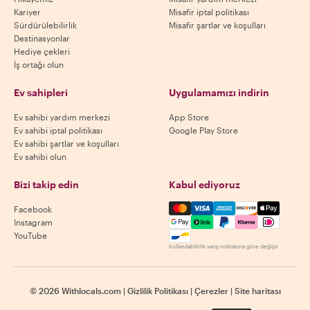
Kariyer
Misafir iptal politikası
Sürdürülebilirlik
Misafir şartlar ve koşulları
Destinasyonlar
Hediye çekleri
İş ortağı olun
Ev sahipleri
Uygulamamızı indirin
Ev sahibi yardım merkezi
App Store
Ev sahibi iptal politikası
Google Play Store
Ev sahibi şartlar ve koşulları
Ev sahibi olun
Bizi takip edin
Kabul ediyoruz
Mastercard, Visa, Amex, Di
Facebook
Instagram
YouTube
Kullanılabilirlik varış noktasına göre değişir
©
2026
Withlocals.com
|
Gizlilik Politikası
|
Çerezler
|
Site haritası