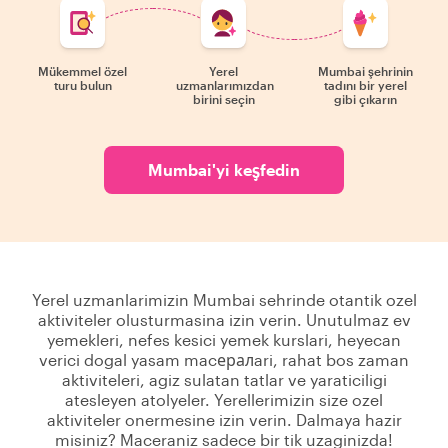
Mükemmel özel
Yerel
Mumbai şehrinin
turu bulun
uzmanlarımızdan
tadını bir yerel
birini seçin
gibi çıkarın
Mumbai'yi keşfedin
Yerel uzmanlarimizin Mumbai sehrinde otantik ozel
aktiviteler olusturmasina izin verin. Unutulmaz ev
yemekleri, nefes kesici yemek kurslari, heyecan
verici dogal yasam macералari, rahat bos zaman
aktiviteleri, agiz sulatan tatlar ve yaraticiligi
atesleyen atolyeler. Yerellerimizin size ozel
aktiviteler onermesine izin verin. Dalmaya hazir
misiniz? Maceraniz sadece bir tik uzaginizda!