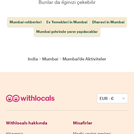
Bunlar da ilginizi çekebilir
Mumbai rehberleri
Ev Yemekleri in Mumbai
Dharavi in Mumbai
Mumbai şehrinde yarın yapılacaklar
India
Mumbai
Mumbai'de Aktiviteler
EUR
-
€
Withlocals hakkında
Misafirler
Hikayemiz
Misafir yardım merkezi