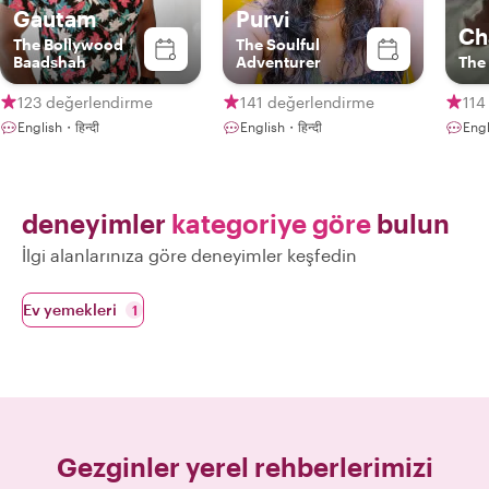
Gautam
Purvi
Ch
The Bollywood
The Soulful
Baadshah
Adventurer
The
123 değerlendirme
141 değerlendirme
114
English・हिन्दी
English・हिन्दी
Engl
deneyimler
kategoriye göre
bulun
İlgi alanlarınıza göre deneyimler keşfedin
Ev yemekleri
1
Gezginler yerel rehberlerimizi