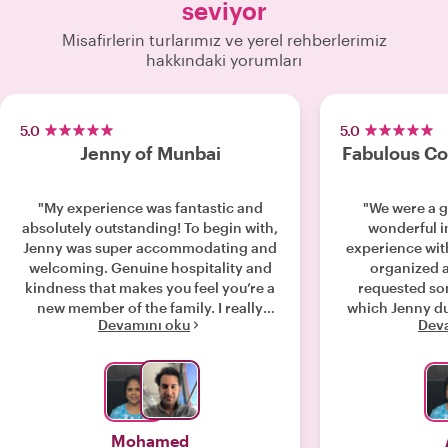
seviyor
Misafirlerin turlarımız ve yerel rehberlerimiz
hakkındaki yorumları
5.0
5.0
Jenny of Munbai
Fabulous Co
"My experience was fantastic and
"We were a g
absolutely outstanding! To begin with,
wonderful i
Jenny was super accommodating and
experience with Jenny Jenny is super
welcoming. Genuine hospitality and
organized and lovely l
kindness that makes you feel you’re a
requested so
new member of the family. I really
which Jenny duly ob
Devamını oku
Dev
enjoyed the interactive cooking class
her family we
experience with Jenny, it was very
their home and
informative I learnt a lot about the
insight into the
different Indian cuisine from every
loved our lesso
corner of the subcontinent. I enjoyed
into the wonde
how Jenny had me interact with her
Indian cooking.
Mohamed
while cooking. Along with that comes
how to make P