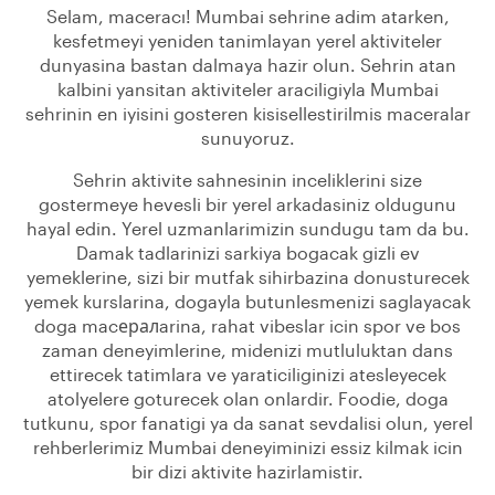
Selam, maceracı! Mumbai sehrine adim atarken,
kesfetmeyi yeniden tanimlayan yerel aktiviteler
dunyasina bastan dalmaya hazir olun. Sehrin atan
kalbini yansitan aktiviteler araciligiyla Mumbai
sehrinin en iyisini gosteren kisisellestirilmis maceralar
sunuyoruz.
Sehrin aktivite sahnesinin inceliklerini size
gostermeye hevesli bir yerel arkadasiniz oldugunu
hayal edin. Yerel uzmanlarimizin sundugu tam da bu.
Damak tadlarinizi sarkiya bogacak gizli ev
yemeklerine, sizi bir mutfak sihirbazina donusturecek
yemek kurslarina, dogayla butunlesmenizi saglayacak
doga macералarina, rahat vibeslar icin spor ve bos
zaman deneyimlerine, midenizi mutluluktan dans
ettirecek tatimlara ve yaraticiliginizi atesleyecek
atolyelere goturecek olan onlardir. Foodie, doga
tutkunu, spor fanatigi ya da sanat sevdalisi olun, yerel
rehberlerimiz Mumbai deneyiminizi essiz kilmak icin
bir dizi aktivite hazirlamistir.