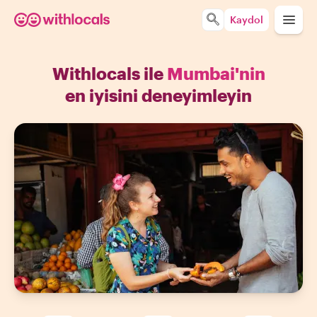
Kaydol
Withlocals ile
Mumbai'nin
en iyisini deneyimleyin