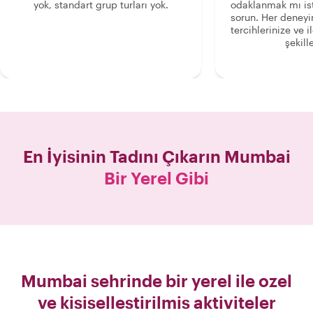
yok, standart grup turları yok.
odaklanmak mı is
sorun. Her deney
tercihlerinize ve i
şekille
En İyisinin Tadını Çıkarın
Mumbai
Bir Yerel Gibi
Mumbai sehrinde bir yerel ile ozel
ve kisisellestirilmis aktiviteler