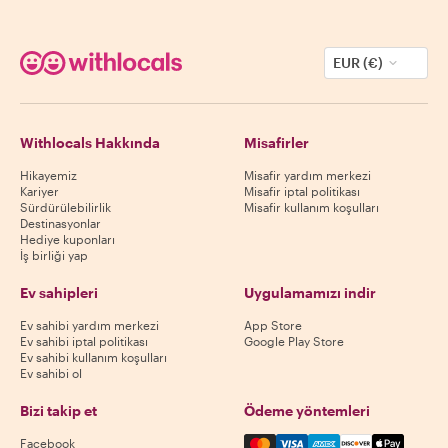
EUR (€)
Withlocals Hakkında
Misafirler
Hikayemiz
Misafir yardım merkezi
Kariyer
Misafir iptal politikası
Sürdürülebilirlik
Misafir kullanım koşulları
Destinasyonlar
Hediye kuponları
İş birliği yap
Ev sahipleri
Uygulamamızı indir
Ev sahibi yardım merkezi
App Store
Ev sahibi iptal politikası
Google Play Store
Ev sahibi kullanım koşulları
Ev sahibi ol
Bizi takip et
Ödeme yöntemleri
Mastercard, Visa, Amex, Di
Facebook