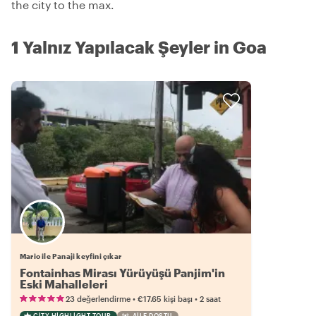
the city to the max.
1 Yalnız Yapılacak Şeyler in Goa
Mario ile Panaji keyfini çıkar
Fontainhas Mirası Yürüyüşü Panjim'in
Eski Mahalleleri
•
•
23 değerlendirme
€17.65
kişi başı
2 saat
CITY HIGHLIGHT TOUR
AILE DOSTU