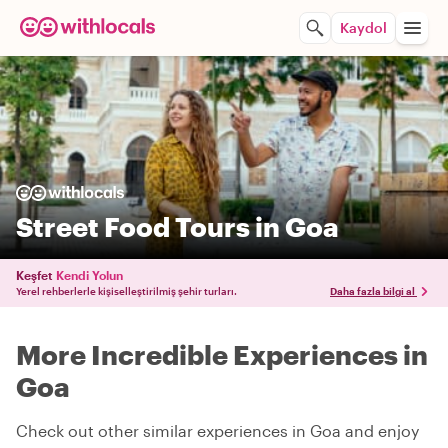
Kaydol
Street Food Tours in Goa
Keşfet
Kendi Yolun
Yerel rehberlerle kişiselleştirilmiş şehir turları.
Daha fazla bilgi al
More Incredible Experiences in
Goa
Check out other similar experiences in Goa and enjoy