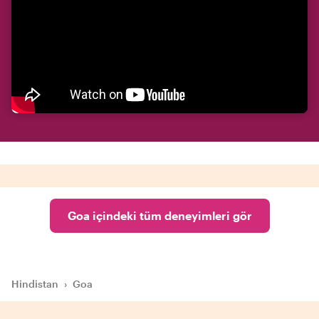
Goa içindeki tüm deneyimleri gör
Hindistan
›
Goa