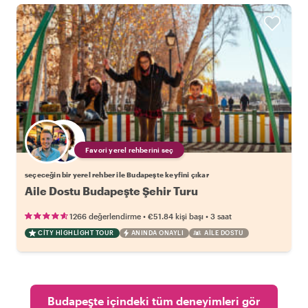
Favori yerel rehberini seç
seçeceğin bir yerel rehber ile Budapeşte keyfini çıkar
Aile Dostu Budapeşte Şehir Turu
•
•
1266 değerlendirme
€51.84
kişi başı
3 saat
CITY HIGHLIGHT TOUR
ANINDA ONAYLI
AILE DOSTU
Budapeşte içindeki tüm deneyimleri gör