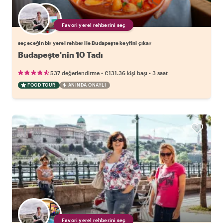
Favori yerel rehberini seç
seçeceğin bir yerel rehber ile Budapeşte keyfini çıkar
Budapeşte'nin 10 Tadı
•
•
537 değerlendirme
€131.36
kişi başı
3 saat
FOOD TOUR
ANINDA ONAYLI
Favori yerel rehberini seç