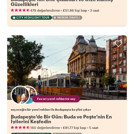
Güzellikleri
•
•
479 değerlendirme
€51.86
kişi başı
3 saat
CITY HIGHLIGHT TOUR
ANINDA ONAYLI
Favori yerel rehberini seç
seçeceğin bir yerel rehber ile Budapeşte keyfini çıkar
Budapeşte'de Bir Gün: Buda ve Peşte'nin En
İyilerini Keşfedin
•
•
160 değerlendirme
€81.77
kişi başı
5 saat