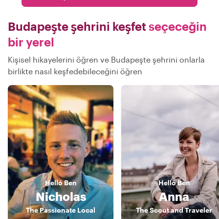
Budapeşte şehrini keşfet
seçeceğin
bir yerel
Kişisel hikayelerini öğren ve Budapeşte şehrini onlarla
birlikte nasıl keşfedebileceğini öğren
Helló
Ben
Helló
Ben
Nicholas
Anna
The Passionate Local
The Scout and Traveler