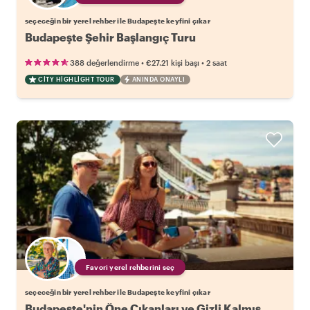
seçeceğin bir yerel rehber ile Budapeşte keyfini çıkar
Budapeşte Şehir Başlangıç Turu
•
•
388 değerlendirme
€27.21
kişi başı
2 saat
CITY HIGHLIGHT TOUR
ANINDA ONAYLI
Favori yerel rehberini seç
seçeceğin bir yerel rehber ile Budapeşte keyfini çıkar
Budapeşte'nin Öne Çıkanları ve Gizli Kalmış