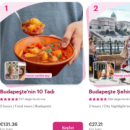
1
2
Favori yerlini seç
Favori yerl
Budapeşte'nin 10 Tadı
Budapeşte Şehir
537 değerlendirme
388 değerlendi
3 hours
|
Food tours
|
Budapest
2 hours
|
City highlight t
€131.36
€27.21
Keşfet
kişi başı
kişi başı