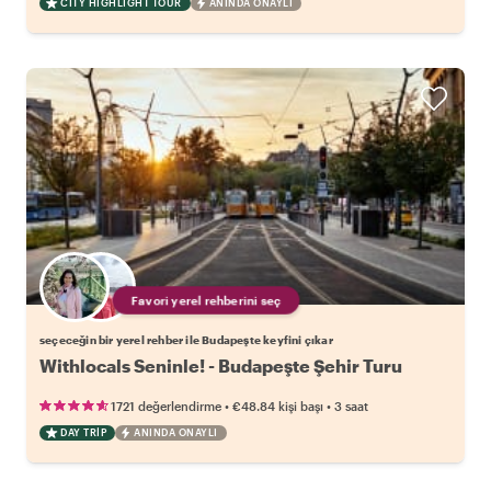
CITY HIGHLIGHT TOUR
ANINDA ONAYLI
Favori yerel rehberini seç
seçeceğin bir yerel rehber ile Budapeşte keyfini çıkar
Withlocals Seninle! - Budapeşte Şehir Turu
•
•
1721 değerlendirme
€48.84
kişi başı
3 saat
DAY TRIP
ANINDA ONAYLI