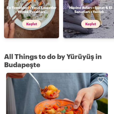
Ev Yemekleri • Yerel Lezzetler
Hazine Avları • Sanat & El
• Yemek Pazarları
...
Sanatları • Yemek
...
Keşfet
Keşfet
All Things to do by Yürüyüş in
Budapeşte