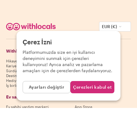
EUR (€)
Çerez İzni
Withlocals Hakkında
Misafirler
Platformumuzda size en iyi kullanıcı
deneyimini sunmak için çerezleri
Hikayemiz
Misafir yardım merkezi
kullanıyoruz! Ayrıca analiz ve pazarlama
Kariyer
Misafir iptal politikası
amaçları için de çerezlerden faydalanıyoruz.
Sürdürülebilirlik
Misafir kullanım koşulları
Destinasyonlar
Hediye kuponları
İş birliği yap
Ayarları değiştir
Çerezleri kabul et
Ev sahipleri
Uygulamamızı indir
Ev sahibi yardım merkezi
App Store
Ev sahibi iptal politikası
Google Play Store
Ev sahibi kullanım koşulları
Ev sahibi ol
Bizi takip et
Ödeme yöntemleri