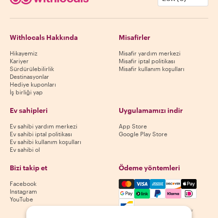
Withlocals Hakkında
Misafirler
Hikayemiz
Misafir yardım merkezi
Kariyer
Misafir iptal politikası
Sürdürülebilirlik
Misafir kullanım koşulları
Destinasyonlar
Hediye kuponları
İş birliği yap
Ev sahipleri
Uygulamamızı indir
Ev sahibi yardım merkezi
App Store
Ev sahibi iptal politikası
Google Play Store
Ev sahibi kullanım koşulları
Ev sahibi ol
Bizi takip et
Ödeme yöntemleri
Mastercard, Visa, Amex, Di
Facebook
Instagram
YouTube
Kullanılabilirlik destinasyona göre değişir