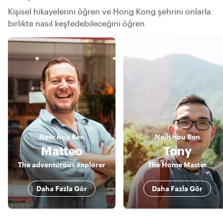
Kişisel hikayelerini öğren ve Hong Kong şehrini onlarla
birlikte nasıl keşfedebileceğini öğren
Neih hou
Ben
Neih hou
Ben
Matteo
Tony
The adventurous explorer
The Home Master
Daha Fazla Gör
Daha Fazla Gör