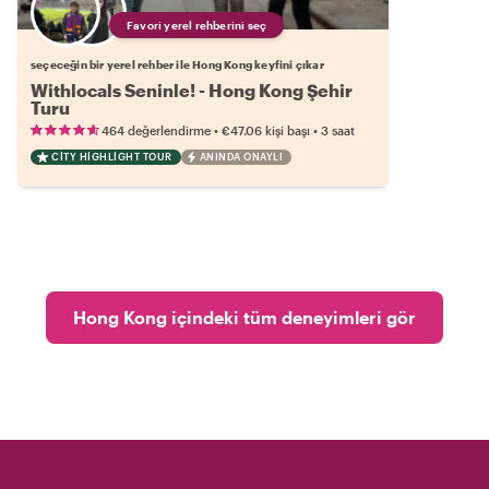
Favori yerel rehberini seç
seçeceğin bir yerel rehber ile Hong Kong keyfini çıkar
Withlocals Seninle! - Hong Kong Şehir
Turu
•
•
464 değerlendirme
€47.06
kişi başı
3 saat
CITY HIGHLIGHT TOUR
ANINDA ONAYLI
Hong Kong içindeki tüm deneyimleri gör