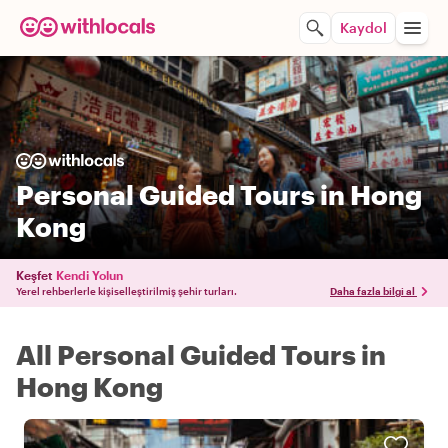
Kaydol
Personal Guided Tours in Hong
Kong
Keşfet
Kendi Yolun
Yerel rehberlerle kişiselleştirilmiş şehir turları.
Daha fazla bilgi al
All Personal Guided Tours in
Hong Kong