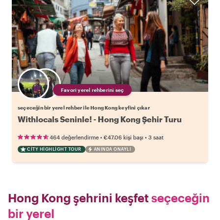
Favori yerel rehberini seç
seçeceğin bir yerel rehber ile Hong Kong keyfini çıkar
Withlocals Seninle! - Hong Kong Şehir Turu
•
•
464 değerlendirme
€47.06
kişi başı
3 saat
CITY HIGHLIGHT TOUR
ANINDA ONAYLI
Hong Kong şehrini keşfet
seçeceğin
bir yerel