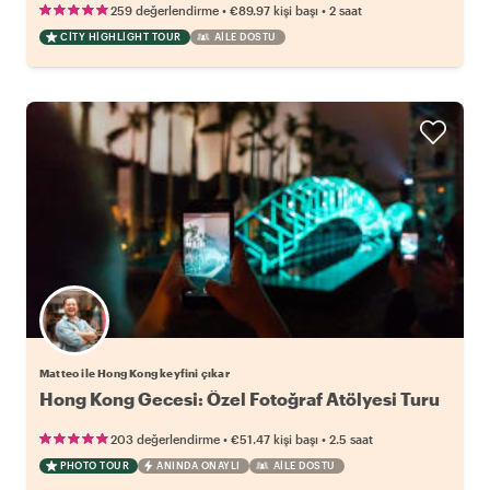
•
•
259 değerlendirme
€89.97
kişi başı
2 saat
CITY HIGHLIGHT TOUR
AILE DOSTU
Matteo ile Hong Kong keyfini çıkar
Hong Kong Gecesi: Özel Fotoğraf Atölyesi Turu
•
•
203 değerlendirme
€51.47
kişi başı
2.5 saat
PHOTO TOUR
ANINDA ONAYLI
AILE DOSTU