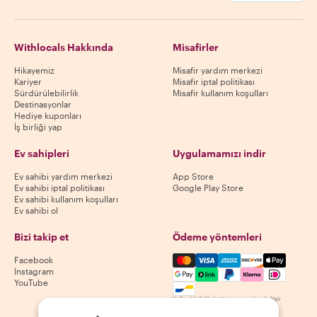
Withlocals Hakkında
Misafirler
Hikayemiz
Misafir yardım merkezi
Kariyer
Misafir iptal politikası
Sürdürülebilirlik
Misafir kullanım koşulları
Destinasyonlar
Hediye kuponları
İş birliği yap
Ev sahipleri
Uygulamamızı indir
Ev sahibi yardım merkezi
App Store
Ev sahibi iptal politikası
Google Play Store
Ev sahibi kullanım koşulları
Ev sahibi ol
Bizi takip et
Ödeme yöntemleri
Mastercard, Visa, Amex, Di
Facebook
Instagram
YouTube
Kullanılabilirlik destinasyona göre değişir