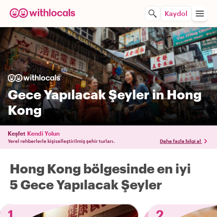
Kaydol
Gece Yapılacak Şeyler in Hong
Kong
Keşfet
Kendi Yolun
Yerel rehberlerle kişiselleştirilmiş şehir turları.
Daha fazla bilgi al
Hong Kong bölgesinde en iyi
5 Gece Yapılacak Şeyler
1
2