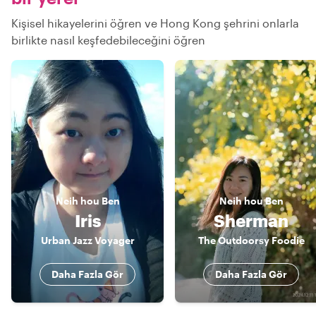
Kişisel hikayelerini öğren ve Hong Kong şehrini onlarla
birlikte nasıl keşfedebileceğini öğren
Neih hou
Ben
Neih hou
Ben
Iris
Sherman
Urban Jazz Voyager
The Outdoorsy Foodie
Daha Fazla Gör
Daha Fazla Gör