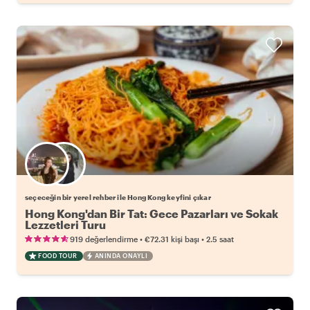
Favori yerel rehberini seç
seçeceğin bir yerel rehber ile Hong Kong keyfini çıkar
Hong Kong'dan Bir Tat: Gece Pazarları ve Sokak
Lezzetleri Turu
•
•
919 değerlendirme
€72.31
kişi başı
2.5 saat
FOOD TOUR
ANINDA ONAYLI