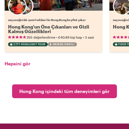
Favori yerel rehberini seç
seçeceğin bir yerel rehber ile Hong Kong keyfini çıkar
seçeceğin b
Hong Kong'un Öne Çıkanları ve Gizli
Hong K
Kalmış Güzellikleri
•
•
255 değerlendirme
€40.89
kişi başı
3 saat
CITY HIGHLIGHT TOUR
ANINDA ONAYLI
FOOD 
Hepsini gör
Hong Kong içindeki tüm deneyimleri gör