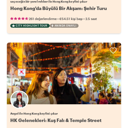
seçeceğin bir yerel rehber ile Hong Kong keyfini çıkar
Hong Kong'da Büyülü Bir Akşam: Şehir Turu
•
•
261 değerlendirme
€54.51
kişi başı
2.5 saat
CITY HIGHLIGHT TOUR
ANINDA ONAYLI
Angel ile Hong Kong keyfini çıkar
HK Gelenekleri: Kuş Falı & Temple Street