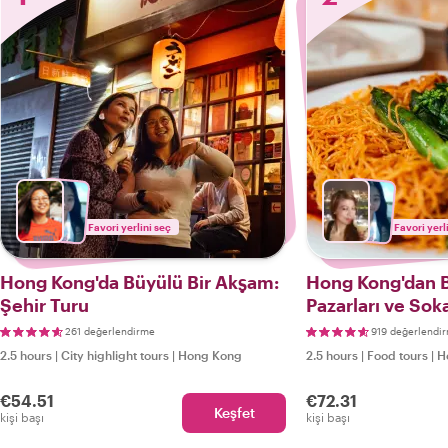
Favori yerlini seç
Favori yerl
Hong Kong'da Büyülü Bir Akşam:
Hong Kong'dan B
Şehir Turu
Pazarları ve Sok
Turu
261 değerlendirme
919 değerlendi
2.5 hours
|
City highlight tours
|
Hong Kong
2.5 hours
|
Food tours
|
H
€54.51
€72.31
Keşfet
kişi başı
kişi başı