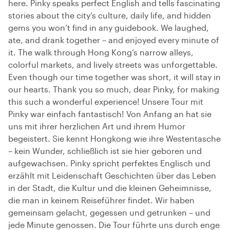
here. Pinky speaks perfect English and tells fascinating
stories about the city’s culture, daily life, and hidden
gems you won’t find in any guidebook. We laughed,
ate, and drank together – and enjoyed every minute of
it. The walk through Hong Kong’s narrow alleys,
colorful markets, and lively streets was unforgettable.
Even though our time together was short, it will stay in
our hearts. Thank you so much, dear Pinky, for making
this such a wonderful experience! Unsere Tour mit
Pinky war einfach fantastisch! Von Anfang an hat sie
uns mit ihrer herzlichen Art und ihrem Humor
begeistert. Sie kennt Hongkong wie ihre Westentasche
– kein Wunder, schließlich ist sie hier geboren und
aufgewachsen. Pinky spricht perfektes Englisch und
erzählt mit Leidenschaft Geschichten über das Leben
in der Stadt, die Kultur und die kleinen Geheimnisse,
die man in keinem Reiseführer findet. Wir haben
gemeinsam gelacht, gegessen und getrunken – und
jede Minute genossen. Die Tour führte uns durch enge