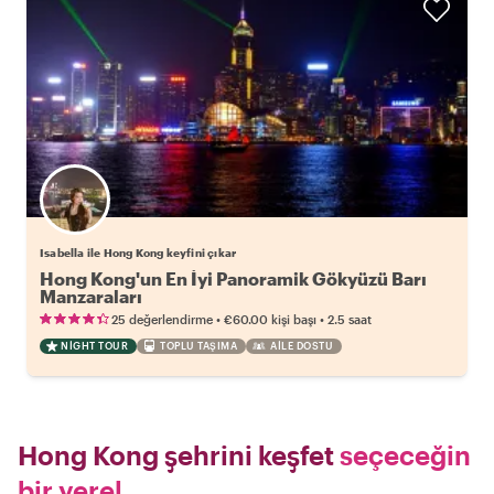
Isabella ile Hong Kong keyfini çıkar
Hong Kong'un En İyi Panoramik Gökyüzü Barı
Manzaraları
•
•
25 değerlendirme
€60.00
kişi başı
2.5 saat
NIGHT TOUR
TOPLU TAŞIMA
AILE DOSTU
Hong Kong şehrini keşfet
seçeceğin
bir yerel