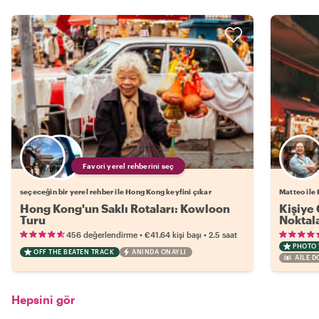
Favori yerel rehberini seç
seçeceğin bir yerel rehber ile Hong Kong keyfini çıkar
Matteo ile
Hong Kong'un Saklı Rotaları: Kowloon
Kişiye 
Turu
Noktala
•
•
456 değerlendirme
€41.64
kişi başı
2.5 saat
PHOTO
OFF THE BEATEN TRACK
ANINDA ONAYLI
AILE 
Hepsini gör