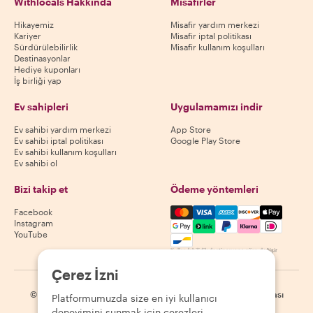
Withlocals Hakkında
Misafirler
Hikayemiz
Misafir yardım merkezi
Kariyer
Misafir iptal politikası
Sürdürülebilirlik
Misafir kullanım koşulları
Destinasyonlar
Hediye kuponları
İş birliği yap
Ev sahipleri
Uygulamamızı indir
Ev sahibi yardım merkezi
App Store
Ev sahibi iptal politikası
Google Play Store
Ev sahibi kullanım koşulları
Ev sahibi ol
Bizi takip et
Ödeme yöntemleri
Mastercard, Visa, Amex, Di
Facebook
Instagram
YouTube
Kullanılabilirlik destinasyona göre değişir
Çerez İzni
©
2026
Withlocals.com
|
Gizlilik Politikası
|
Çerezler
|
Site haritası
Platformumuzda size en iyi kullanıcı
deneyimini sunmak için çerezleri