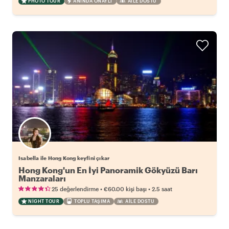
PHOTO TOUR
ANINDA ONAYLI
AILE DOSTU
Isabella ile Hong Kong keyfini çıkar
Hong Kong'un En İyi Panoramik Gökyüzü Barı
Manzaraları
•
•
25 değerlendirme
€60.00
kişi başı
2.5 saat
NIGHT TOUR
TOPLU TAŞIMA
AILE DOSTU