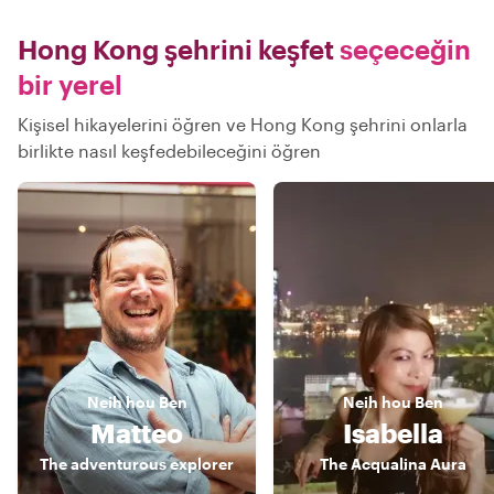
Hong Kong şehrini keşfet
seçeceğin
bir yerel
Kişisel hikayelerini öğren ve Hong Kong şehrini onlarla
birlikte nasıl keşfedebileceğini öğren
Neih hou
Ben
Neih hou
Ben
Matteo
Isabella
The adventurous explorer
The Acqualina Aura