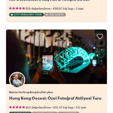
•
•
259 değerlendirme
€89.97
kişi başı
2 saat
CITY HIGHLIGHT TOUR
AILE DOSTU
Matteo ile Hong Kong keyfini çıkar
Hong Kong Gecesi: Özel Fotoğraf Atölyesi Turu
•
•
203 değerlendirme
€51.47
kişi başı
2.5 saat