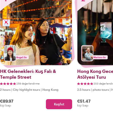
Angel ile
Matteo ile
HK Gelenekleri: Kuş Falı &
Hong Kong Geces
Temple Street
Atölyesi Turu
259 değerlendirme
203 değerlendi
2 hours
|
City highlight tours
|
Hong Kong
2.5 hours
|
photo tours
|
€89.97
€51.47
Keşfet
kişi başı
kişi başı