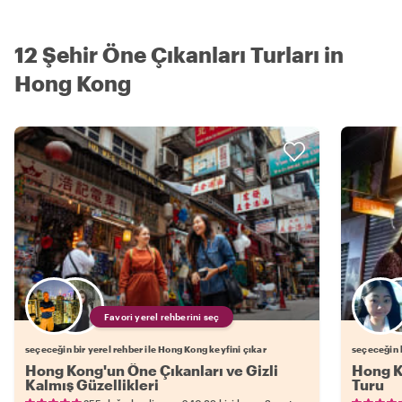
12 Şehir Öne Çıkanları Turları in
Hong Kong
Favori yerel rehberini seç
seçeceğin bir yerel rehber ile Hong Kong keyfini çıkar
seçeceğin b
Hong Kong'un Öne Çıkanları ve Gizli
Hong K
Kalmış Güzellikleri
Turu