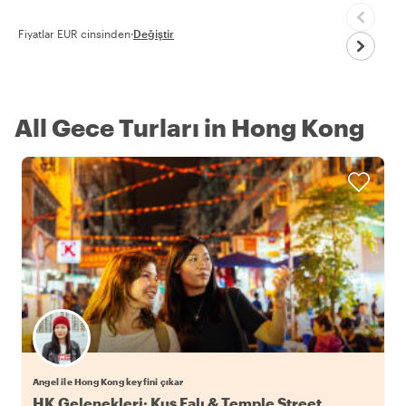
Fiyatlar EUR cinsinden
·
Değiştir
All Gece Turları in Hong Kong
Angel ile Hong Kong keyfini çıkar
HK Gelenekleri: Kuş Falı & Temple Street