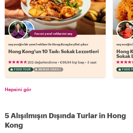
Favori yerel rehberini seç
seçeceğin bir yerel rehber ile Hong Kong keyfini çıkar
seçeceğin b
Hong Kong'un 10 Tadı: Sokak Lezzetleri
Hong Ko
Sokak L
•
•
202 değerlendirme
€99.94
kişi başı
3 saat
FOOD TOUR
ANINDA ONAYLI
FOOD 
Hepsini gör
5 Alışılmışın Dışında Turlar in Hong
Kong