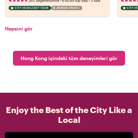
•
•
255 değerlendirme
€40.89
kişi başı
3 saat
CITY HIGHLIGHT TOUR
ANINDA ONAYLI
CITY H
Hepsini gör
Hong Kong içindeki tüm deneyimleri gör
Enjoy the Best of the City Like a
Local