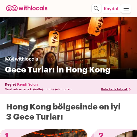
Kaydol
Gece Turları in Hong Kong
Keşfet
Kendi Yolun
Yerel rehberlerle kişiselleştirilmiş şehir turları.
Daha fazla bilgi al
Hong Kong bölgesinde en iyi
3 Gece Turları
1
2