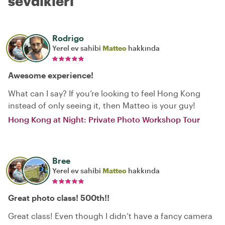
sevdikleri
Rodrigo
Yerel ev sahibi
Matteo
hakkında
Awesome experience!
What can I say? If you’re looking to feel Hong Kong
instead of only seeing it, then Matteo is your guy!
Hong Kong at Night: Private Photo Workshop Tour
Bree
Yerel ev sahibi
Matteo
hakkında
Great photo class! 500th!!
Great class! Even though I didn’t have a fancy camera