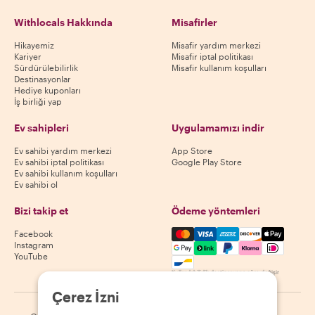
Withlocals Hakkında
Misafirler
Hikayemiz
Misafir yardım merkezi
Kariyer
Misafir iptal politikası
Sürdürülebilirlik
Misafir kullanım koşulları
Destinasyonlar
Hediye kuponları
İş birliği yap
Ev sahipleri
Uygulamamızı indir
Ev sahibi yardım merkezi
App Store
Ev sahibi iptal politikası
Google Play Store
Ev sahibi kullanım koşulları
Ev sahibi ol
Bizi takip et
Ödeme yöntemleri
Mastercard, Visa, Amex, Di
Facebook
Instagram
YouTube
Kullanılabilirlik destinasyona göre değişir
Çerez İzni