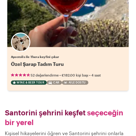
Apostolis ile Thera keyfini çıkar
Özel Şarap Tadım Turu
•
•
52 değerlendirme
€182.00
kişi başı
4 saat
WINE & BEER TOUR
CAR
AILE DOSTU
Santorini şehrini keşfet
seçeceğin
bir yerel
Kişisel hikayelerini öğren ve Santorini şehrini onlarla