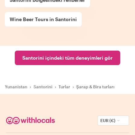
Wine Beer Tours in Santorini
Santorini içindeki tüm deneyimleri gör
Yunanistan
›
Santorini
›
Turlar
›
Şarap & Bira turları
EUR (€)