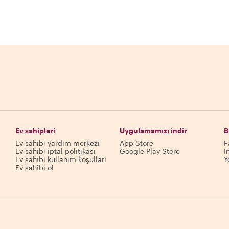
Ev sahipleri
Uygulamamızı indir
B
Ev sahibi yardım merkezi
App Store
F
Ev sahibi iptal politikası
Google Play Store
I
Ev sahibi kullanım koşulları
Y
Ev sahibi ol