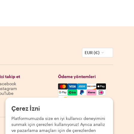
EUR (€)
izi takip et
Ödeme yöntemleri
acebook
Mastercard, Visa, Amex, Discover,
nstagram
ouTube
Kullanılabilirlik destinasyona göre değişir
Çerez İzni
Platformumuzda size en iyi kullanıcı deneyimini
sunmak için çerezleri kullanıyoruz! Ayrıca analiz
ve pazarlama amaçları için de çerezlerden