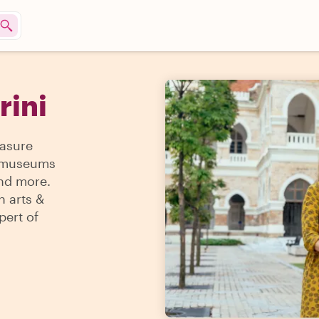
rini
easure
 & museums
and more.
n arts &
pert of