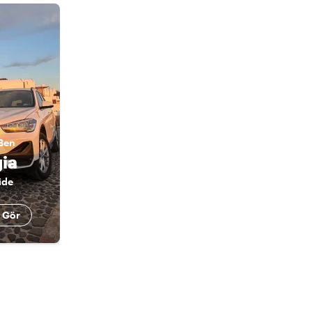
Ben
ia
ide
 Gör