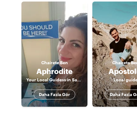
Chaírete
Ben
Chaírete
Be
Aphrodite
Apostol
Your Local Guidess in Santorini
Local guid
Daha Fazla Gör
Daha Fazla G