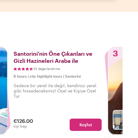
3
Santorini'nin Öne Çıkanları ve
Gizli Hazineleri Araba ile
52 değerlendirme
6 hours
|
city highlight tours
|
Santorini
Sadece bir yerel ile değil, kendinizi yerel
gibi hissedeceksiniz! Özel ve Kişiye Özel
Tur
€126.00
Keşfet
Aphrodi
kişi başı