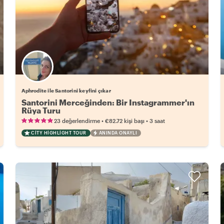
Aphrodite ile Santorini keyfini çıkar
Santorini Merceğinden: Bir Instagrammer'ın
Rüya Turu
•
•
23 değerlendirme
€82.72
kişi başı
3 saat
CITY HIGHLIGHT TOUR
ANINDA ONAYLI