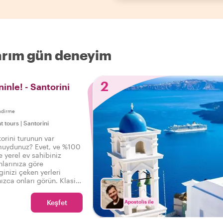
Yarım gün deneyim
2
inle! - Santorini
ndirme
ht tours
|
Santorini
orini turunun var
muydunuz? Evet, ve %100
ve yerel ev sahibiniz
nlarınıza göre
ginizi çeken yerleri
nızca onları görün. Klasik
yürüyüşlerine kadar -
için emirdir!
Keşfet
Apostolis ile