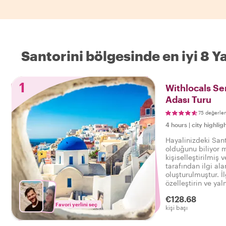
Santorini bölgesinde en iyi 8 
1
Withlocals Sen
Adası Turu
75 değerle
4 hours
|
city highlig
Hayalinizdeki Sant
olduğunu biliyor 
kişiselleştirilmiş 
tarafından ilgi ala
oluşturulmuştur. İl
özelleştirin ve yal
yerlerden mahalle 
€128.68
istekleriniz bizim 
Favori yerlini seç
kişi başı