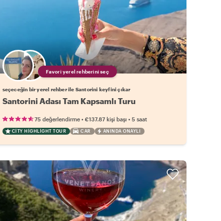
Favori yerel rehberini seç
seçeceğin bir yerel rehber ile Santorini keyfini çıkar
Santorini Adası Tam Kapsamlı Turu
•
•
75 değerlendirme
€137.87
kişi başı
5 saat
CITY HIGHLIGHT TOUR
CAR
ANINDA ONAYLI