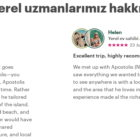
erel uzmanlarımız hakk
Helen
Yerel ev sahibi
23 J
Excellent trip, highly reco
at goes
We met up with Apostolis (N
tolis—you
saw everything we wanted to
, Apostolis
to see anywhere is with a loc
 time. Rather
and the area that he loves i
 he tailored
experience made al the riche
f the island.
nd beach, and
ver would have
hared
ure, and local