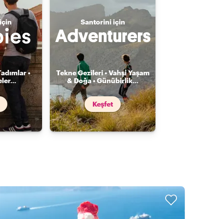
için
Santorini için
Tadımlar •
Tekne Gezileri • Vahşi Yaşam
ler
...
& Doğa • Günübirlik
...
Keşfet