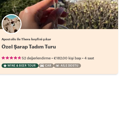
Apostolis ile Thera keyfini çıkar
Özel Şarap Tadım Turu
•
•
52 değerlendirme
€182.00
kişi başı
4 saat
WINE & BEER TOUR
CAR
AILE DOSTU