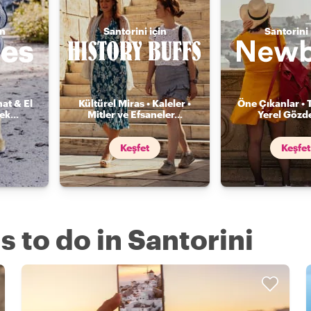
in
Santorini için
Santorini 
nat & El
Kültürel Miras • Kaleler •
Öne Çıkanlar • 
mek
...
Mitler ve Efsaneler
...
Yerel Gözde
Keşfet
Keşfet
s to do in Santorini