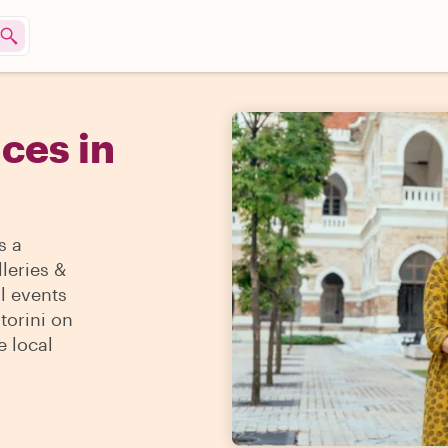
ces in
s a
lleries &
l events
torini on
e local