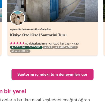
Apostolis ile Santorini keyfini çıkar
Kişiye Özel Özel Santorini Turu
•
•
52 değerlendirme
€110.00
kişi başı
4 saat
CITY HIGHLIGHT TOUR
CAR
ANINDA ONAYLI
AILE DOSTU
Santorini içindeki tüm deneyimleri gör
 bir yerel
i onlarla birlikte nasıl keşfedebileceğini öğren