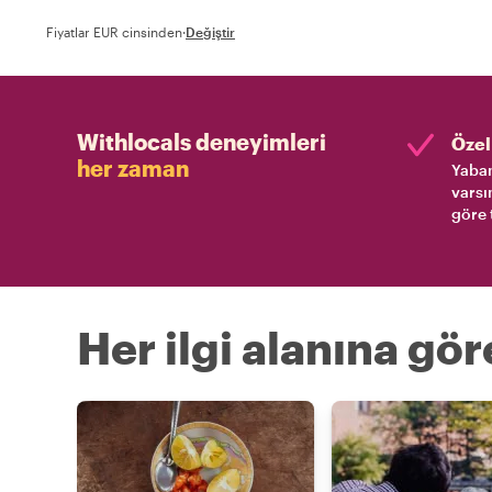
Fiyatlar EUR cinsinden
·
Değiştir
Withlocals deneyimleri
Özel 
her zaman
Yaban
varsı
göre 
Her ilgi alanına gö