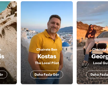
n
Chaírete
Ben
Chaírete
is
Kostas
Georg
e
The Local Pilot
Local Gu
ör
Daha Fazla Gör
Daha Fazla