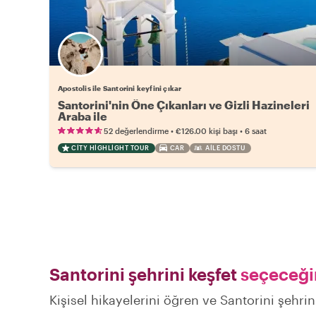
Apostolis ile Santorini keyfini çıkar
Santorini'nin Öne Çıkanları ve Gizli Hazineleri
Araba ile
•
•
52 değerlendirme
€126.00
kişi başı
6 saat
CITY HIGHLIGHT TOUR
CAR
AILE DOSTU
Santorini şehrini keşfet
seçeceğin
Kişisel hikayelerini öğren ve Santorini şehrin