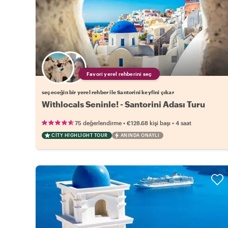
Favori yerel rehberini seç
seçeceğin bir yerel rehber ile Santorini keyfini çıkar
Withlocals Seninle! - Santorini Adası Turu
•
•
75 değerlendirme
€128.68
kişi başı
4 saat
CITY HIGHLIGHT TOUR
ANINDA ONAYLI