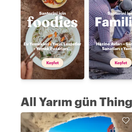
Santorini için
Santorini iç
Ev Yemekleri • Yerel Lezzetler
Hazine Avları • Sa
• Yemek Pazarları
...
Sanatları • Ye
Keşfet
Keşfet
All Yarım gün Thing