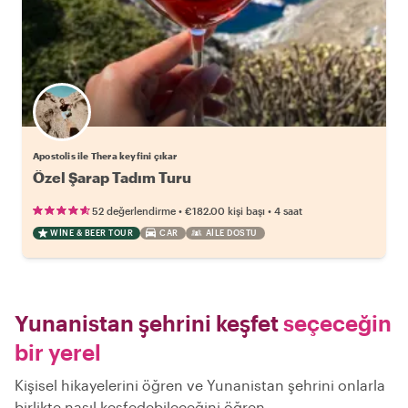
Apostolis ile Thera keyfini çıkar
Özel Şarap Tadım Turu
•
•
52 değerlendirme
€182.00
kişi başı
4 saat
WINE & BEER TOUR
CAR
AILE DOSTU
Yunanistan şehrini keşfet
seçeceğin
bir yerel
Kişisel hikayelerini öğren ve Yunanistan şehrini onlarla
birlikte nasıl keşfedebileceğini öğren