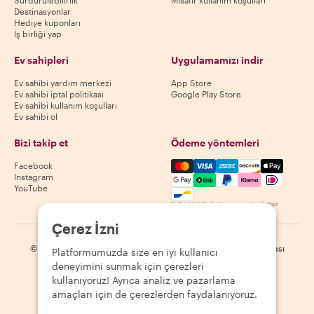
Destinasyonlar
Hediye kuponları
İş birliği yap
Ev sahipleri
Uygulamamızı indir
Ev sahibi yardım merkezi
App Store
Ev sahibi iptal politikası
Google Play Store
Ev sahibi kullanım koşulları
Ev sahibi ol
Bizi takip et
Ödeme yöntemleri
Mastercard, Visa, Amex, Di
Facebook
Instagram
YouTube
Kullanılabilirlik destinasyona göre değişir
Çerez İzni
©
2026
Withlocals.com
|
Gizlilik Politikası
|
Çerezler
|
Site haritası
Platformumuzda size en iyi kullanıcı
deneyimini sunmak için çerezleri
kullanıyoruz! Ayrıca analiz ve pazarlama
amaçları için de çerezlerden faydalanıyoruz.