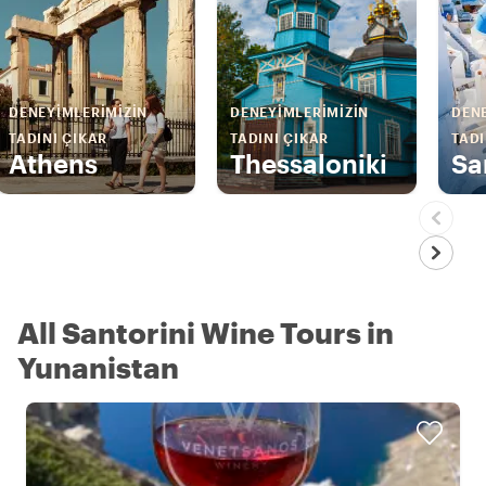
DENEYIMLERIMIZIN
DENEYIMLERIMIZIN
DENE
TADINI ÇIKAR
TADINI ÇIKAR
TADI
Athens
Thessaloniki
Sa
All Santorini Wine Tours in
Yunanistan