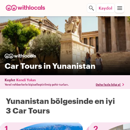
Kaydol
Car Tours in Yunanistan
Keşfet
Kendi Yolun
Yerel rehberlerle kişiselleştirilmiş şehir turları.
Daha fazla bilgi al
Yunanistan bölgesinde en iyi
3 Car Tours
1
2