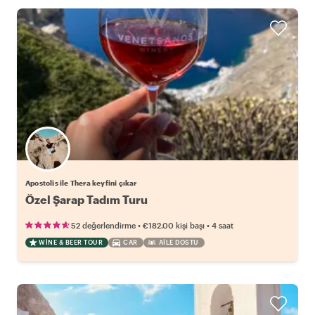
Apostolis ile Thera keyfini çıkar
Özel Şarap Tadım Turu
•
•
52 değerlendirme
€182.00
kişi başı
4 saat
WINE & BEER TOUR
CAR
AILE DOSTU