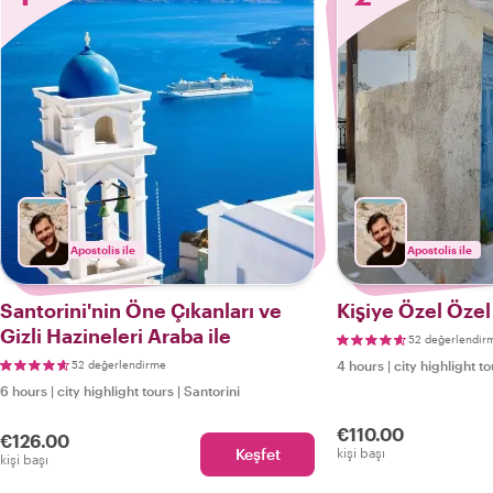
Apostolis ile
Apostolis ile
Santorini'nin Öne Çıkanları ve
Kişiye Özel Özel
Gizli Hazineleri Araba ile
52 değerlendir
52 değerlendirme
4 hours
|
city highlight t
6 hours
|
city highlight tours
|
Santorini
€110.00
€126.00
Keşfet
kişi başı
kişi başı