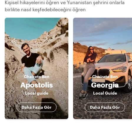
Kişisel hikayelerini öğren ve Yunanistan şehrini onlarla
birlikte nasıl keşfedebileceğini öğren
Chaírete
Ben
Chaírete
Ben
Apostolis
Georgia
Local guide
Local Guide
Daha Fazla Gör
Daha Fazla Gör