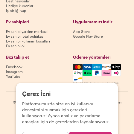
Destinasyonlar
Hediye kuponları
İş birliği yap
Ev sahipleri
Uygulamamızı indir
Ev sahibi yardım merkezi
App Store
Ev sahibi iptal politikası
Google Play Store
Ev sahibi kullanım koşulları
Ev sahibi ol
Bizi takip et
Ödeme yöntemleri
Mastercard, Visa, Amex, Di
Facebook
Instagram
YouTube
Kullanılabilirlik destinasyona göre değişir
Çerez İzni
©
2026
Withlocals.com
|
Gizlilik Politikası
|
Çerezler
|
Site haritası
Platformumuzda size en iyi kullanıcı
deneyimini sunmak için çerezleri
kullanıyoruz! Ayrıca analiz ve pazarlama
amaçları için de çerezlerden faydalanıyoruz.