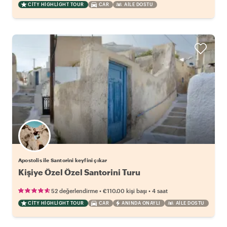
CITY HIGHLIGHT TOUR
CAR
AILE DOSTU
Apostolis ile Santorini keyfini çıkar
Kişiye Özel Özel Santorini Turu
•
•
52 değerlendirme
€110.00
kişi başı
4 saat
CITY HIGHLIGHT TOUR
CAR
ANINDA ONAYLI
AILE DOSTU