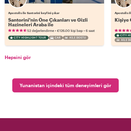
Apostolis ile Santorini keyfini çıkar
Apostolis i
Santorini'nin Öne Çıkanları ve Gizli
Kişiye 
Hazineleri Araba ile
•
•
52 değerlendirme
€126.00
kişi başı
6 saat
CITY H
CITY HIGHLIGHT TOUR
CAR
AILE DOSTU
AILE 
Hepsini gör
Yunanistan içindeki tüm deneyimleri gör