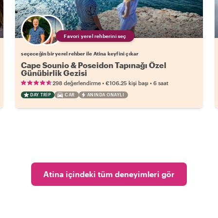
Favori yerel rehberini seç
seçeceğin bir yerel rehber ile Atina keyfini çıkar
Cape Sounio & Poseidon Tapınağı Özel
Günübirlik Gezisi
•
•
298 değerlendirme
€106.25
kişi başı
6 saat
DAY TRIP
CAR
ANINDA ONAYLI
Atina içindeki tüm deneyimleri gör