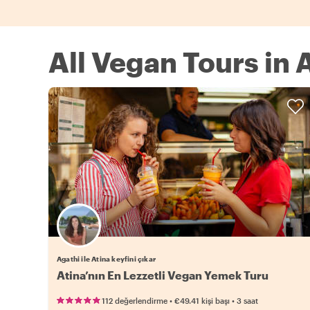
All Vegan Tours in 
Agathi ile Atina keyfini çıkar
Atina’nın En Lezzetli Vegan Yemek Turu
•
•
112 değerlendirme
€49.41
kişi başı
3 saat