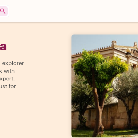
na
n explorer
x with
xpert.
ust for