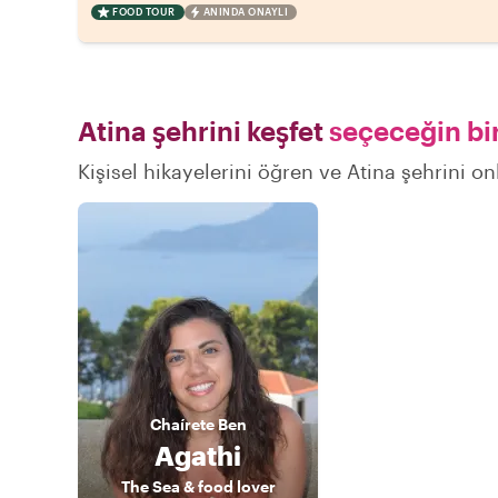
FOOD TOUR
ANINDA ONAYLI
Atina şehrini keşfet
seçeceğin bir
Kişisel hikayelerini öğren ve Atina şehrini on
Chaírete
Ben
Agathi
The Sea & food lover