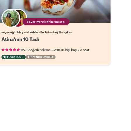
Favori yerel rehberini seç
seçeceğin bir yerel rehber ile Atina keyfini çıkar
Atina'nın 10 Tadı
•
•
1273 değerlendirme
€90.10
kişi başı
3 saat
FOOD TOUR
ANINDA ONAYLI