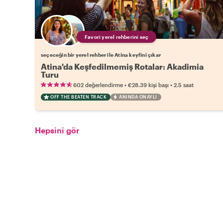
Favori yerel rehberini seç
seçeceğin bir yerel rehber ile Atina keyfini çıkar
Atina'da Keşfedilmemiş Rotalar: Akadimia
Turu
•
•
602 değerlendirme
€28.39
kişi başı
2.5 saat
OFF THE BEATEN TRACK
ANINDA ONAYLI
Hepsini gör