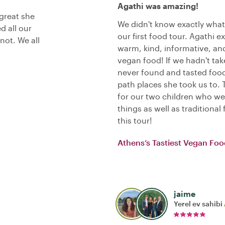
Agathi was amazing!
great she
We didn't know exactly what 
 all our
our first food tour. Agathi
not. We all
warm, kind, informative, an
vegan food! If we hadn't ta
never found and tasted food
path places she took us to.
for our two children who wer
things as well as traditiona
this tour!
Athens’s Tastiest Vegan Foo
jaime
Yerel ev sahibi