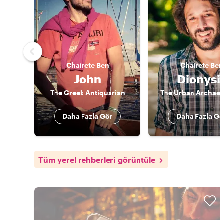
Chaírete
Ben
Chaírete
Be
John
Dionysi
The Greek Antiquarian
The Urban Archae
Daha Fazla Gör
Daha Fazla G
Tüm yerel rehberleri görüntüle