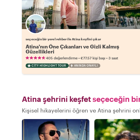
Favori yerel rehberini seç
seçeceğin bir yerel rehber ile Atina keyfini çıkar
Atina'nın Öne Çıkanları ve Gizli Kalmış
Güzellikleri
•
•
405 değerlendirme
€77.57
kişi başı
3 saat
CITY HIGHLIGHT TOUR
ANINDA ONAYLI
Atina şehrini keşfet
seçeceğin bir
Kişisel hikayelerini öğren ve Atina şehrini on