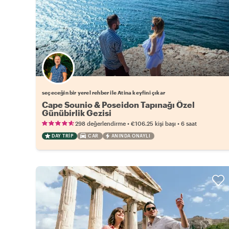
Favori yerel rehberini seç
seçeceğin bir yerel rehber ile Atina keyfini çıkar
Cape Sounio & Poseidon Tapınağı Özel
Günübirlik Gezisi
•
•
298 değerlendirme
€106.25
kişi başı
6 saat
DAY TRIP
CAR
ANINDA ONAYLI