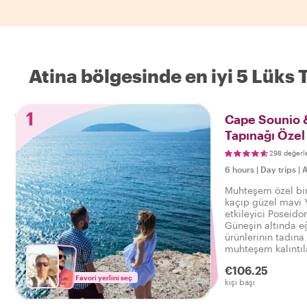
Atina bölgesinde en iyi 5 Lüks 
1
Cape Sounio 
Tapınağı Özel
298 değerl
6 hours
|
Day trips
|
A
Muhteşem özel bir
kaçıp güzel mavi Y
etkileyici Poseido
Güneşin altında eğ
ürünlerinin tadına
muhteşem kalıntıla
görün.
€106.25
Favori yerlini seç
kişi başı