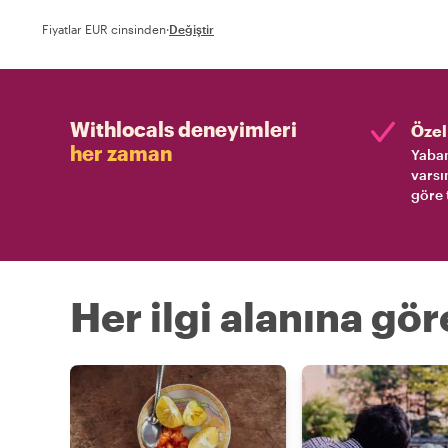
Fiyatlar EUR cinsinden
·
Değiştir
Withlocals deneyimleri
Özel 
her zaman
Yaban
varsı
göre 
Her ilgi alanına gö