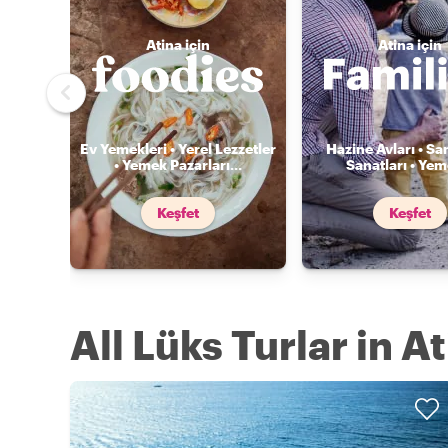
Atina için
Atina için
Ev Yemekleri • Yerel Lezzetler
Hazine Avları • Sa
• Yemek Pazarları
...
Sanatları • Ye
Keşfet
Keşfet
All Lüks Turlar in A