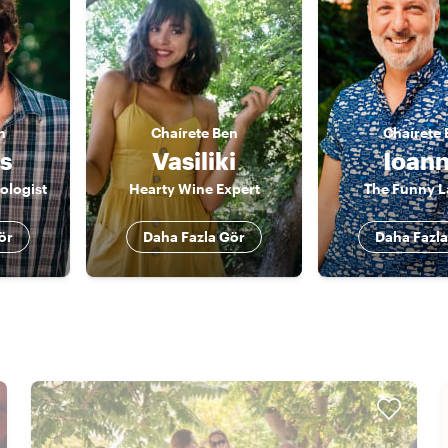
n
Chaírete
Ben
Chaírete
s
Vasiliki
Ioann
ologist
Hearty Wine Expert
The Funny 
ör
Daha Fazla Gör
Daha Fazla