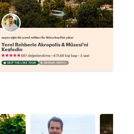
Favori yerel rehberini seç
seçeceğin bir yerel rehber ile Atina keyfini çıkar
Yerel Rehberle Akropolis & Müzesi'ni
Keşfedin
•
•
687 değerlendirme
€71.69
kişi başı
3 saat
SKIP THE LINE TOUR
ANINDA ONAYLI