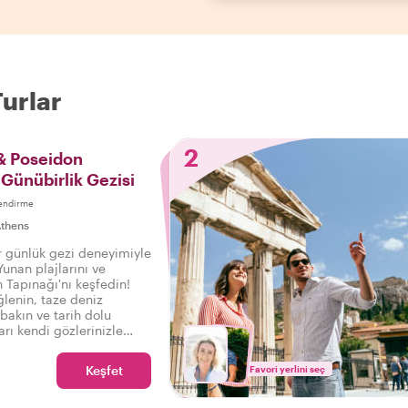
Turlar
2
& Poseidon
 Günübirlik Gezisi
endirme
thens
 günlük gezi deneyimiyle
unan plajlarını ve
n Tapınağı'nı keşfedin!
lenin, taze deniz
 bakın ve tarih dolu
rı kendi gözlerinizle
Keşfet
Favori yerlini seç