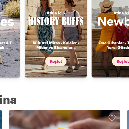
Atina için
Atina iç
nat & El
Kültürel Miras • Kaleler •
Öne Çıkanlar • 
mek
...
Mitler ve Efsaneler
...
Yerel Gözde
Keşfet
Keşfet
tina