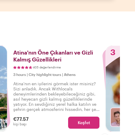
3
Atina'nın Öne Çıkanları ve Gizli
Kalmış Güzellikleri
405 değerlendirme
3 hours
|
City highlight tours
|
Athens
Atina'nın en iyilerini görmek ister misiniz?
Sizi anladık. Ancak Withlocals
deneyimlerinden bekleyebileceğiniz gibi,
asıl heyecan gizli kalmış güzelliklerinde
yatıyor. En sevdiğiniz yerel halka katılın ve
şehrin gerçek atmosferini hissedin, her şeyi
içeren bu turla: Gerçek Atina'yı
€77.57
deneyimledim!
Keşfet
Fa
kişi başı