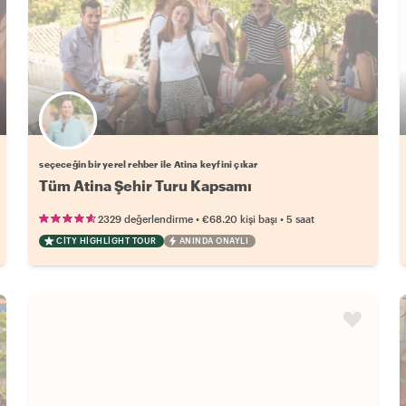
Favori yerel rehberini seç
seçeceğin bir yerel rehber ile Atina keyfini çıkar
Tüm Atina Şehir Turu Kapsamı
•
•
2329 değerlendirme
€68.20
kişi başı
5 saat
CITY HIGHLIGHT TOUR
ANINDA ONAYLI