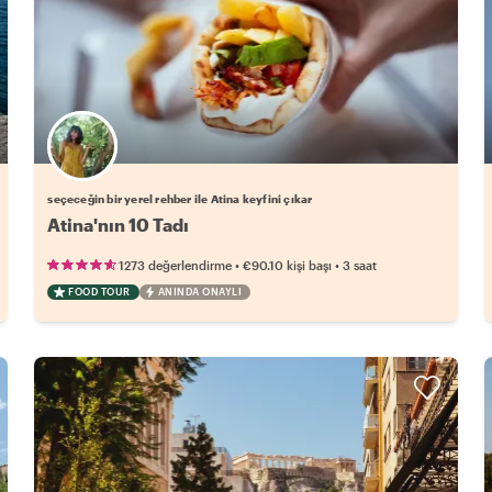
Favori yerel rehberini seç
seçeceğin bir yerel rehber ile Atina keyfini çıkar
Atina'nın 10 Tadı
•
•
1273 değerlendirme
€90.10
kişi başı
3 saat
FOOD TOUR
ANINDA ONAYLI