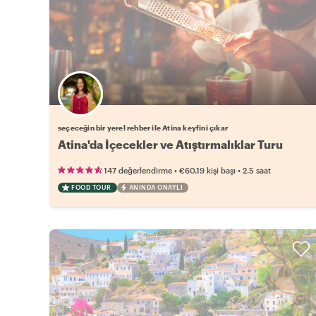
Favori yerel rehberini seç
seçeceğin bir yerel rehber ile Atina keyfini çıkar
Atina'da İçecekler ve Atıştırmalıklar Turu
•
•
147 değerlendirme
€60.19
kişi başı
2.5 saat
FOOD TOUR
ANINDA ONAYLI