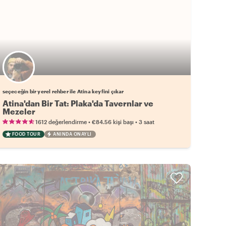
Favori yerel rehberini seç
seçeceğin bir yerel rehber ile Atina keyfini çıkar
Atina'dan Bir Tat: Plaka'da Tavernlar ve
Mezeler
•
•
1612 değerlendirme
€84.56
kişi başı
3 saat
FOOD TOUR
ANINDA ONAYLI