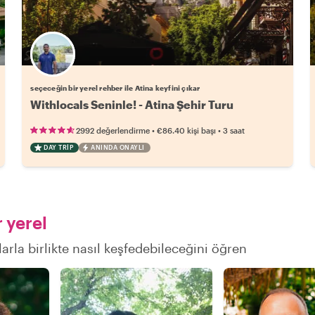
Favori yerel rehberini seç
seçeceğin bir yerel rehber ile Atina keyfini çıkar
Withlocals Seninle! - Atina Şehir Turu
•
•
2992 değerlendirme
€86.40
kişi başı
3 saat
DAY TRIP
ANINDA ONAYLI
 yerel
larla birlikte nasıl keşfedebileceğini öğren