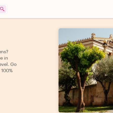
hens?
e in
evel. Go
, 100%