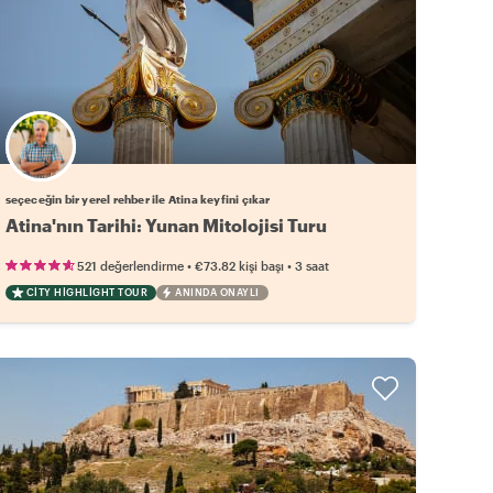
Favori yerel rehberini seç
seçeceğin bir yerel rehber ile Atina keyfini çıkar
Atina'nın Tarihi: Yunan Mitolojisi Turu
•
•
521 değerlendirme
€73.82
kişi başı
3 saat
CITY HIGHLIGHT TOUR
ANINDA ONAYLI