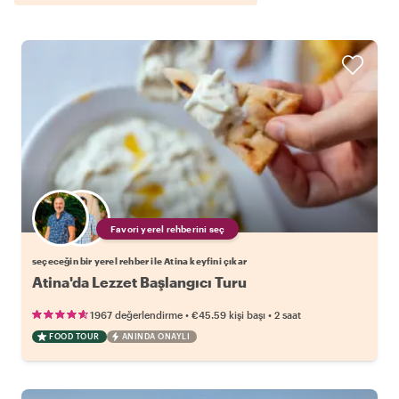
Favori yerel rehberini seç
seçeceğin bir yerel rehber ile Atina keyfini çıkar
Atina'da Lezzet Başlangıcı Turu
•
•
1967 değerlendirme
€45.59
kişi başı
2 saat
FOOD TOUR
ANINDA ONAYLI