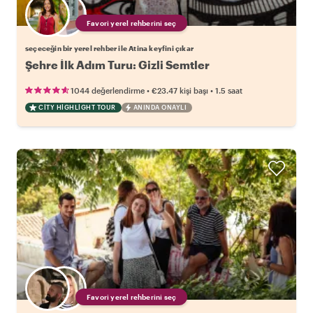
Favori yerel rehberini seç
seçeceğin bir yerel rehber ile Atina keyfini çıkar
Şehre İlk Adım Turu: Gizli Semtler
•
•
1044 değerlendirme
€23.47
kişi başı
1.5 saat
CITY HIGHLIGHT TOUR
ANINDA ONAYLI
Favori yerel rehberini seç