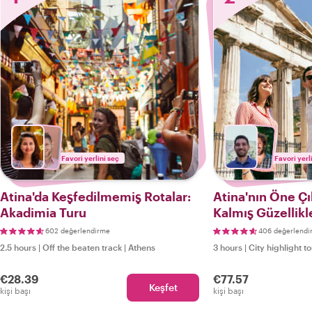
Favori yerlini seç
Favori yerl
Atina'da Keşfedilmemiş Rotalar:
Atina'nın Öne Çık
Akadimia Turu
Kalmış Güzellikl
602 değerlendirme
406 değerlendi
2.5 hours
|
Off the beaten track
|
Athens
3 hours
|
City highlight t
€28.39
€77.57
Keşfet
kişi başı
kişi başı