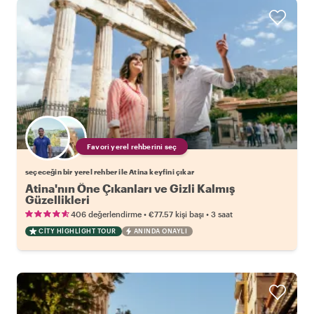
Favori yerel rehberini seç
seçeceğin bir yerel rehber ile Atina keyfini çıkar
Atina'nın Öne Çıkanları ve Gizli Kalmış
Güzellikleri
•
•
406 değerlendirme
€77.57
kişi başı
3 saat
CITY HIGHLIGHT TOUR
ANINDA ONAYLI