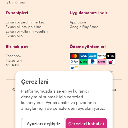
İş birliği yap
Ev sahipleri
Uygulamamızı indir
Ev sahibi yardım merkezi
App Store
Ev sahibi iptal politikası
Google Play Store
Ev sahibi kullanım koşulları
Ev sahibi ol
Bizi takip et
Ödeme yöntemleri
Mastercard, Visa, Amex, Di
Facebook
Instagram
YouTube
Kullanılabilirlik destinasyona göre değişir
Çerez İzni
©
2026
Withlocals.com
|
Gizlilik Politikası
|
Çerezler
|
Site haritası
Platformumuzda size en iyi kullanıcı
deneyimini sunmak için çerezleri
kullanıyoruz! Ayrıca analiz ve pazarlama
amaçları için de çerezlerden faydalanıyoruz.
Ayarları değiştir
Çerezleri kabul et