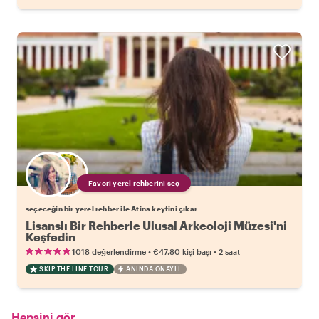
Favori yerel rehberini seç
seçeceğin bir yerel rehber ile Atina keyfini çıkar
Lisanslı Bir Rehberle Ulusal Arkeoloji Müzesi'ni
Keşfedin
•
•
1018 değerlendirme
€47.80
kişi başı
2 saat
SKIP THE LINE TOUR
ANINDA ONAYLI
Hepsini gör