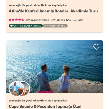
seçeceğin bir yerel rehber ile Atina keyfini çıkar
Atina'da Keşfedilmemiş Rotalar: Akadimia Turu
•
•
602 değerlendirme
€28.39
kişi başı
2.5 saat
OFF THE BEATEN TRACK
ANINDA ONAYLI
Favori yerel rehberini seç
seçeceğin bir yerel rehber ile Atina keyfini çıkar
Cape Sounio & Poseidon Tapınağı Özel