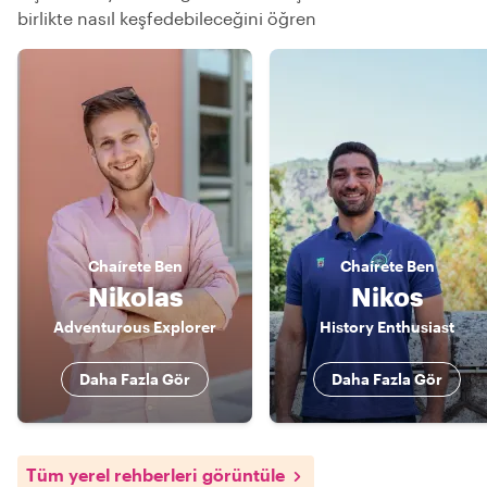
birlikte nasıl keşfedebileceğini öğren
Chaírete
Ben
Chaírete
Ben
Nikolas
Nikos
Adventurous Explorer
History Enthusiast
Daha Fazla Gör
Daha Fazla Gör
Tüm yerel rehberleri görüntüle