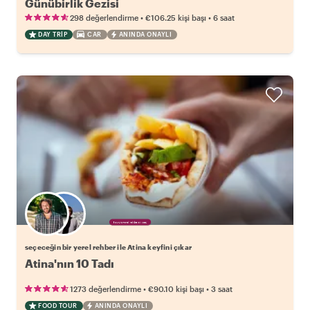
Günübirlik Gezisi
•
•
298 değerlendirme
€106.25
kişi başı
6 saat
DAY TRIP
CAR
ANINDA ONAYLI
Favori yerel rehberini seç
seçeceğin bir yerel rehber ile Atina keyfini çıkar
Atina'nın 10 Tadı
•
•
1273 değerlendirme
€90.10
kişi başı
3 saat
FOOD TOUR
ANINDA ONAYLI