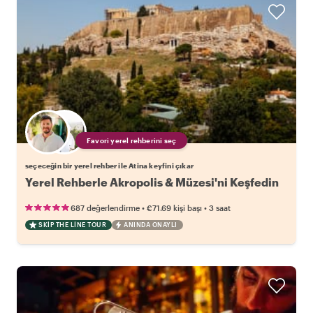
Favori yerel rehberini seç
seçeceğin bir yerel rehber ile Atina keyfini çıkar
Yerel Rehberle Akropolis & Müzesi'ni Keşfedin
•
•
687 değerlendirme
€71.69
kişi başı
3 saat
SKIP THE LINE TOUR
ANINDA ONAYLI