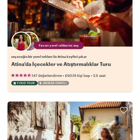
Favori yerel rehberini seç
seçeceğin bir yerel rehber ile Atina keyfini çıkar
Atina'da İçecekler ve Atıştırmalıklar Turu
•
•
147 değerlendirme
€60.19
kişi başı
2.5 saat
FOOD TOUR
ANINDA ONAYLI