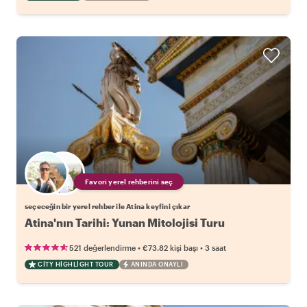
Favori yerel rehberini seç
seçeceğin bir yerel rehber ile Atina keyfini çıkar
Atina'nın Tarihi: Yunan Mitolojisi Turu
•
•
521 değerlendirme
€73.82
kişi başı
3 saat
CITY HIGHLIGHT TOUR
ANINDA ONAYLI