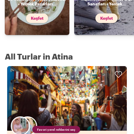
• Yemek Pazarları
...
Sanatları • Yemek
...
Keşfet
Keşfet
All Turlar in Atina
Favori yerel rehberini seç