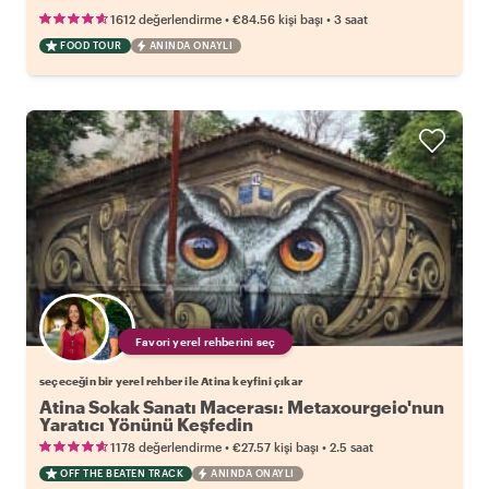
•
•
1612 değerlendirme
€84.56
kişi başı
3 saat
FOOD TOUR
ANINDA ONAYLI
Favori yerel rehberini seç
seçeceğin bir yerel rehber ile Atina keyfini çıkar
Atina Sokak Sanatı Macerası: Metaxourgeio'nun
Yaratıcı Yönünü Keşfedin
•
•
1178 değerlendirme
€27.57
kişi başı
2.5 saat
OFF THE BEATEN TRACK
ANINDA ONAYLI