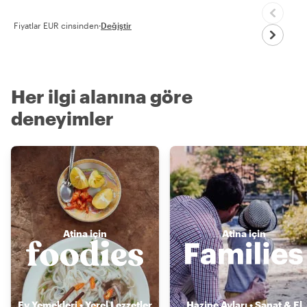
Fiyatlar EUR cinsinden
·
Değiştir
Her ilgi alanına göre
deneyimler
Atina için
Atina için
Ev Yemekleri • Yerel Lezzetler
Hazine Avları • Sanat & El