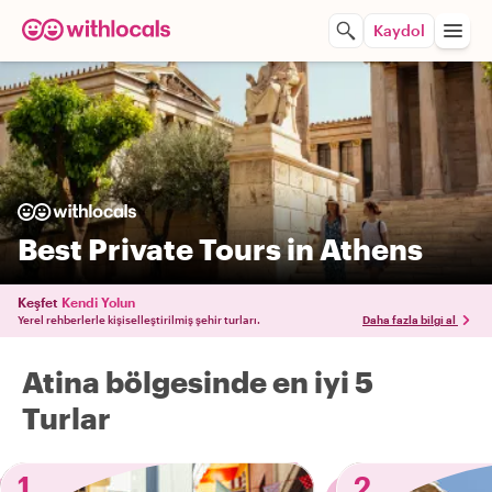
Kaydol
Best Private Tours in Athens
Keşfet
Kendi Yolun
Yerel rehberlerle kişiselleştirilmiş şehir turları.
Daha fazla bilgi al
Atina bölgesinde en iyi 5
Turlar
1
2