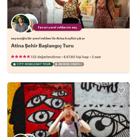
Favori yerel rehberini seç
seçeceğin bir yerel rehber ile Atina keyfini çıkar
Atina Şehir Başlangıç Turu
•
•
132 değerlendirme
€47.80
kişi başı
2 saat
CITY HIGHLIGHT TOUR
ANINDA ONAYLI