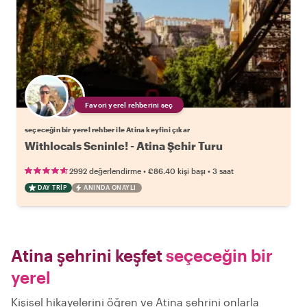
Favori yerel rehberini seç
seçeceğin bir yerel rehber ile Atina keyfini çıkar
Withlocals Seninle! - Atina Şehir Turu
•
•
2992 değerlendirme
€86.40
kişi başı
3 saat
DAY TRIP
ANINDA ONAYLI
Atina şehrini keşfet
seçeceğin bir
yerel
Kişisel hikayelerini öğren ve Atina şehrini onlarla