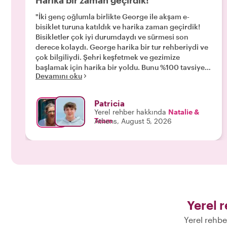
Harika bir zaman geçirdik!
"İki genç oğlumla birlikte George ile akşam e-
bisiklet turuna katıldık ve harika zaman geçirdik!
Bisikletler çok iyi durumdaydı ve sürmesi son
derece kolaydı. George harika bir tur rehberiydi ve
çok bilgiliydi. Şehri keşfetmek ve gezimize
başlamak için harika bir yoldu. Bunu %100 tavsiye
Devamını oku
ederim!!"
Patricia
Yerel rehber hakkında
Natalie &
Team
Athens, August 5, 2026
Yerel r
Yerel rehbe