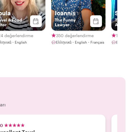
oula
Ioannis
Stavr
avel & Food
The Funny
The Alte
itor
Lawyer
Athenia
24 değerlendirme
350 değerlendirme
104 değ
ληνικά・English
Ελληνικά・English・Français
Ελληνικά
arı
.0
5.0