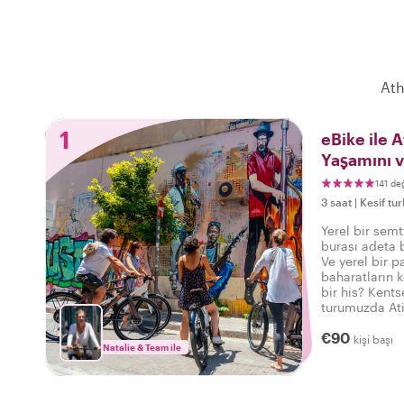
Ath
1
eBike ile A
Yaşamını v
Keşfedin
141 de
3 saat
|
Kesif tur
Yerel bir sem
burası adeta b
Ve yerel bir p
baharatların k
bir his? Kent
turumuzda Atin
deneyimliyoru
€90
kişi başı
Natalie & Team ile