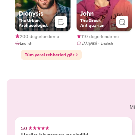
Dionysis
John
The Urban
The Greek
Archaeologist
Antiquarian
200 değerlendirme
110 değerlendirme
English
Ελληνικά・English
Tüm yerel rehberleri gör
Mi
5.0