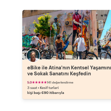
eBike ile Atina'nın Kentsel Yaşamın
ve Sokak Sanatını Keşfedin
5.0
141 değerlendirme
3 saat
•
Kesif turlari
kişi başı €90 itibarıyla