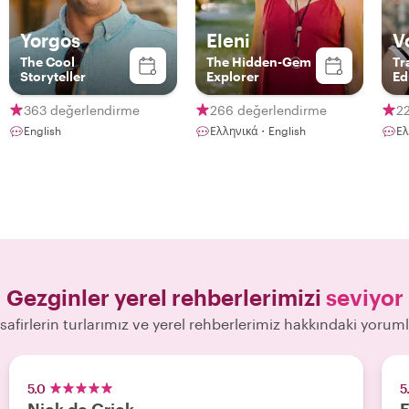
Yorgos
Eleni
V
The Cool
The Hidden-Gem
Tr
Storyteller
Explorer
Ed
363 değerlendirme
266 değerlendirme
2
English
Ελληνικά・English
Ελ
Gezginler yerel rehberlerimizi
seviyor
safirlerin turlarımız ve yerel rehberlerimiz hakkındaki yoruml
5.0
5