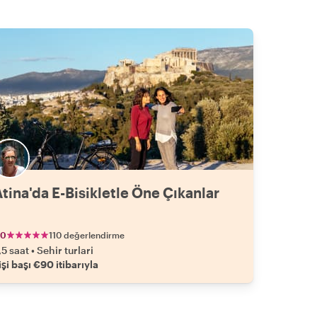
tina'da E-Bisikletle Öne Çıkanlar
.0
110 değerlendirme
,5 saat
•
Sehir turlari
işi başı €90 itibarıyla