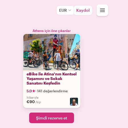
EUR
Kaydol
Athens için öne çıkanlar
eBike ile Atina'nın Kentsel
Yaşamını ve Sokak
Sanatını Keşfedin
5.0
·
141 değerlendirme
İtibarıyla
€90
/kişi
Şimdi rezerve et