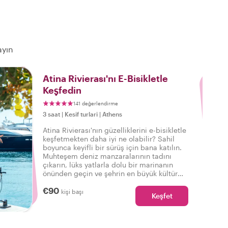
ayın
3
Atina Rivierası'nı E-Bisikletle
Keşfedin
141 değerlendirme
3 saat
|
Kesif turlari
|
Athens
Atina Rivierası'nın güzelliklerini e-bisikletle
keşfetmekten daha iyi ne olabilir? Sahil
boyunca keyifli bir sürüş için bana katılın.
Muhteşem deniz manzaralarının tadını
çıkarın, lüks yatlarla dolu bir marinanın
önünden geçin ve şehrin en büyük kültür
merkezlerinden birini ziyaret edin. Su ve e-
€90
bisiklet kiralama dahildir.
kişi başı
Keşfet