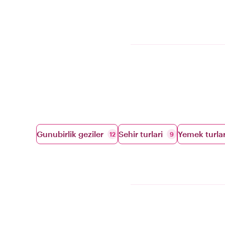
Gunubirlik geziler
Sehir turlari
Yemek turlar
12
9