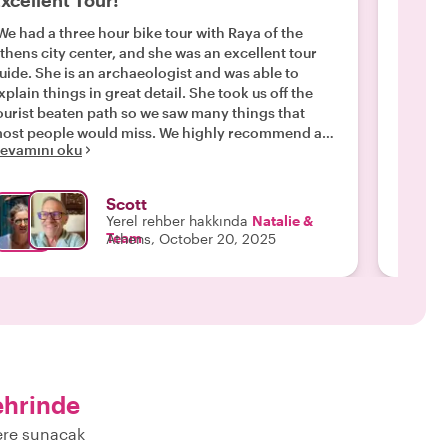
xcellent Tour!
Du tr
We had a three hour bike tour with Raya of the
"Nous a
thens city center, and she was an excellent tour
avec Ir
uide. She is an archaeologist and was able to
Irène e
xplain things in great detail. She took us off the
avons e
ourist beaten path so we saw many things that
douzain
ost people would miss. We highly recommend a
diverse
evamını oku
Devamı
ike tour with Raya!"
impecca
polites
leur ma
Scott
Merci I
Yerel rehber hakkında
Natalie &
Team
Athens, October 20, 2025
ehrinde
lere sunacak