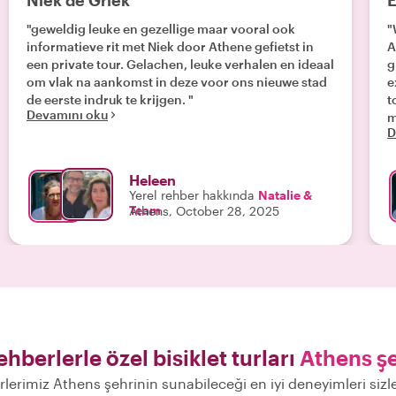
Niek de Griek
E
"geweldig leuke en gezellige maar vooral ook
"
informatieve rit met Niek door Athene gefietst in
A
een private tour. Gelachen, leuke verhalen en ideaal
g
om vlak na aankomst in deze voor ons nieuwe stad
e
de eerste indruk te krijgen. "
t
Devamını oku
m
D
b
Heleen
Yerel rehber hakkında
Natalie &
Team
Athens, October 28, 2025
ehberlerle özel bisiklet turları
Athens ş
rlerimiz Athens şehrinin sunabileceği en iyi deneyimleri siz