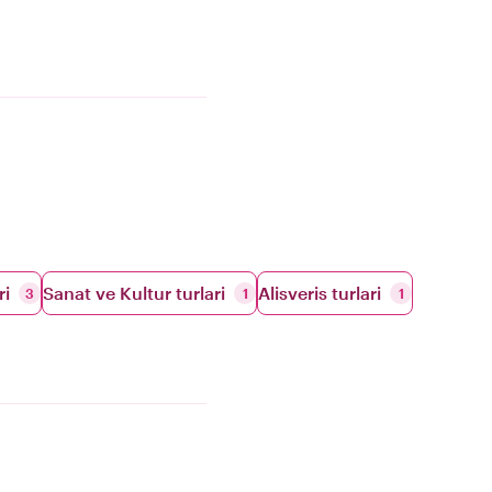
ri
Sanat ve Kultur turlari
Alisveris turlari
3
1
1