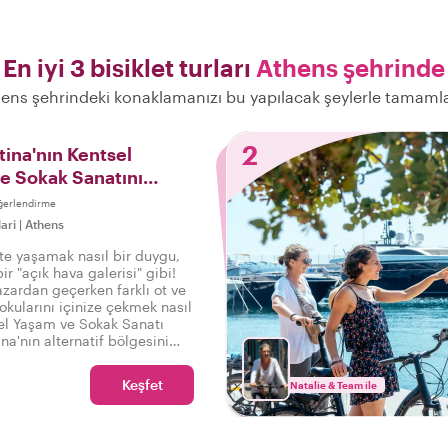
En iyi 3 bisiklet turları
Athens şehrinde
ens şehrindeki konaklamanızı bu yapılacak şeylerle tamaml
2
tina'nın Kentsel
e Sokak Sanatını
ğerlendirme
lari
|
Athens
tte yaşamak nasıl bir duygu,
ir "açık hava galerisi" gibi!
azardan geçerken farklı ot ve
okularını içinize çekmek nasıl
sel Yaşam ve Sokak Sanatı
a'nın alternatif bölgesini
z.
Keşfet
Natalie & Team ile