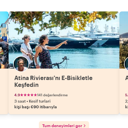
ı
Atina Rivierası'nı E-Bisikletle
A
Keşfedin
4.9
141 değerlendirme
5
3 saat
•
Kesif turlari
2
kişi başı €90 itibarıyla
k
Tum deneyimleri gor