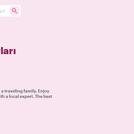
un?
ları
 a traveling family. Enjoy
th a local expert. The best