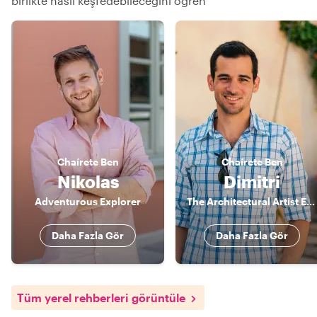
birlikte nasıl keşfedebileceğini öğren
Chaírete
Ben
Chaírete
Ben
Nikolas
Dimitri
Adventurous Explorer
The Architectural Artist Explorer
Daha Fazla Gör
Daha Fazla Gör
Tüm yerel rehberleri görüntüle