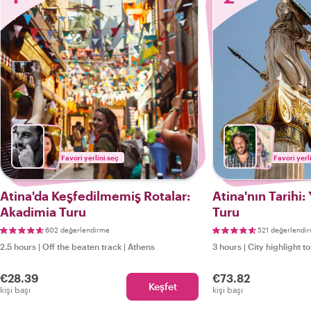
Favori yerlini seç
Favori yerl
Atina'da Keşfedilmemiş Rotalar:
Atina'nın Tarihi:
Akadimia Turu
Turu
602 değerlendirme
521 değerlendi
2.5 hours
|
Off the beaten track
|
Athens
3 hours
|
City highlight t
€28.39
€73.82
Keşfet
kişi başı
kişi başı