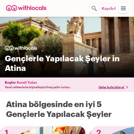
Kaydol
Gençlerle Yapılacak Şeyler in
Atina
Keşfet
Kendi Yolun
Yerel rehberlerle kişiselleştirilmiş şehir turları.
Daha fazla bilgi al
Atina bölgesinde en iyi 5
Gençlerle Yapılacak Şeyler
1
2