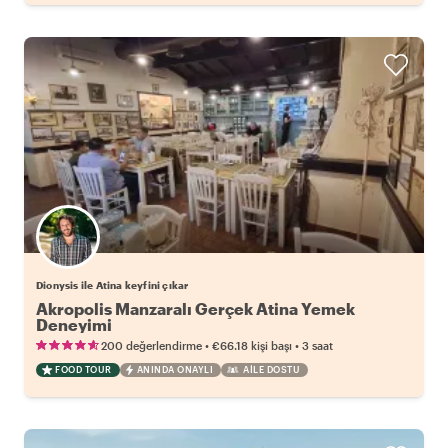
Dionysis ile Atina keyfini çıkar
Akropolis Manzaralı Gerçek Atina Yemek
Deneyimi
•
•
200 değerlendirme
€66.18
kişi başı
3 saat
FOOD TOUR
ANINDA ONAYLI
AILE DOSTU