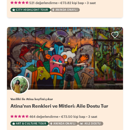
•
•
521 değerlendirme
€73.82
kişi başı
3 saat
CITY HIGHLIGHT TOUR
ANINDA ONAYLI
Vasiliki ile Atina keyfini çıkar
Atina'nın Renkleri ve Mitleri: Aile Dostu Tur
•
•
464 değerlendirme
€73.50
kişi başı
3 saat
ART & CULTURE TOUR
ANINDA ONAYLI
AILE DOSTU