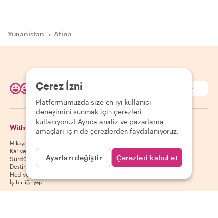
Yunanistan
›
Atina
Çerez İzni
EUR (€)
Platformumuzda size en iyi kullanıcı
deneyimini sunmak için çerezleri
kullanıyoruz! Ayrıca analiz ve pazarlama
Withlocals Hakkında
Misafirler
amaçları için de çerezlerden faydalanıyoruz.
Hikayemiz
Misafir yardım merkezi
Kariyer
Misafir iptal politikası
Ayarları değiştir
Çerezleri kabul et
Sürdürülebilirlik
Misafir kullanım koşulları
Destinasyonlar
Hediye kuponları
İş birliği yap
Ev sahipleri
Uygulamamızı indir
Ev sahibi yardım merkezi
App Store