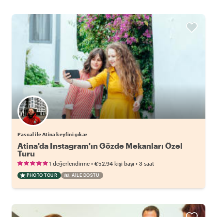
Pascal ile Atina keyfini çıkar
Atina'da Instagram'ın Gözde Mekanları Özel
Turu
•
•
1 değerlendirme
€52.94
kişi başı
3 saat
PHOTO TOUR
AILE DOSTU