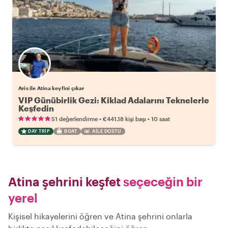
Aris ile Atina keyfini çıkar
VIP Günübirlik Gezi: Kiklad Adalarını Teknelerle
Keşfedin
•
•
51 değerlendirme
€441.18
kişi başı
10 saat
DAY TRIP
BOAT
AILE DOSTU
Atina şehrini keşfet
seçeceğin bir
yerel
Kişisel hikayelerini öğren ve Atina şehrini onlarla