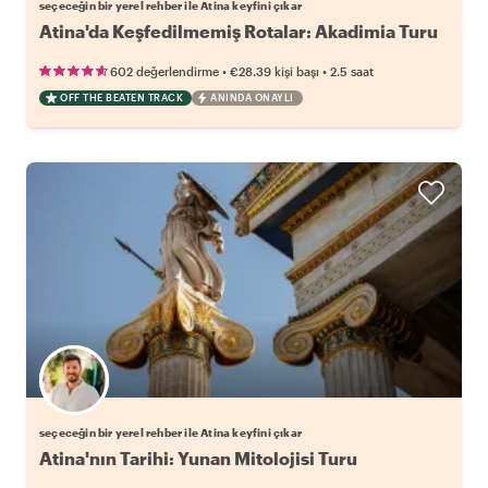
seçeceğin bir yerel rehber ile Atina keyfini çıkar
Atina'da Keşfedilmemiş Rotalar: Akadimia Turu
•
•
602 değerlendirme
€28.39
kişi başı
2.5 saat
OFF THE BEATEN TRACK
ANINDA ONAYLI
Favori yerel rehberini seç
seçeceğin bir yerel rehber ile Atina keyfini çıkar
Atina'nın Tarihi: Yunan Mitolojisi Turu