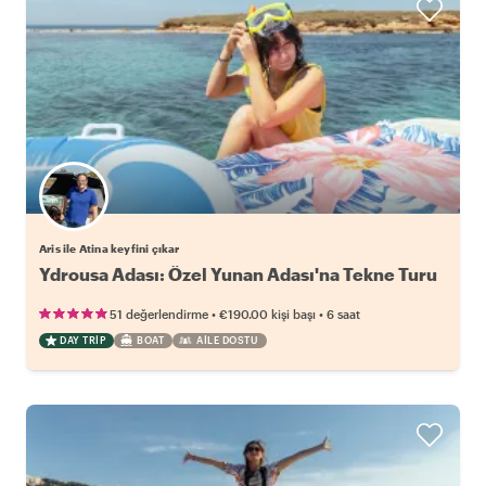
Aris ile Atina keyfini çıkar
Ydrousa Adası: Özel Yunan Adası'na Tekne Turu
•
•
51 değerlendirme
€190.00
kişi başı
6 saat
DAY TRIP
BOAT
AILE DOSTU