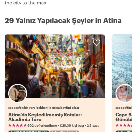
the city to the max.
29 Yalnız Yapılacak Şeyler in Atina
Favori yerel rehberini seç
seçeceğin bir yerel rehber ile Atina keyfini çıkar
seçeceğin b
Atina'da Keşfedilmemiş Rotalar:
Cape S
Akadimia Turu
Günübir
•
•
602 değerlendirme
€28.39
kişi başı
2.5 saat