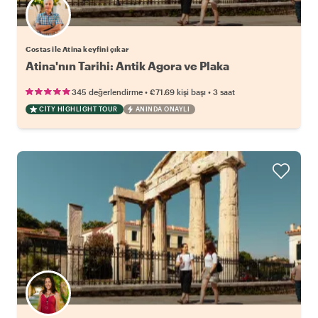
Costas ile Atina keyfini çıkar
Atina'nın Tarihi: Antik Agora ve Plaka
•
•
345 değerlendirme
€71.69
kişi başı
3 saat
CITY HIGHLIGHT TOUR
ANINDA ONAYLI