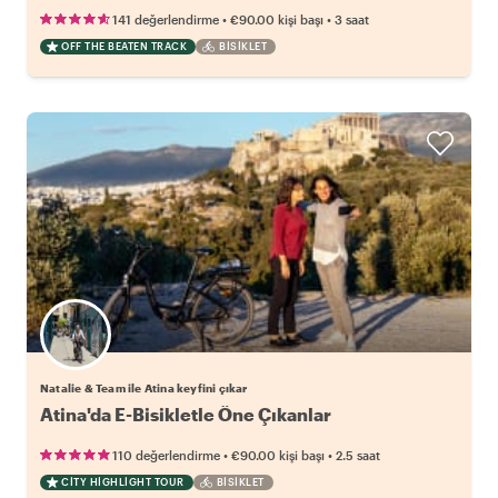
•
•
141 değerlendirme
€90.00
kişi başı
3 saat
OFF THE BEATEN TRACK
BISIKLET
Natalie & Team ile Atina keyfini çıkar
Atina'da E-Bisikletle Öne Çıkanlar
•
•
110 değerlendirme
€90.00
kişi başı
2.5 saat
CITY HIGHLIGHT TOUR
BISIKLET