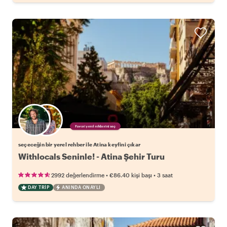
Favori yerel rehberini seç
seçeceğin bir yerel rehber ile Atina keyfini çıkar
Withlocals Seninle! - Atina Şehir Turu
•
•
2992 değerlendirme
€86.40
kişi başı
3 saat
DAY TRIP
ANINDA ONAYLI