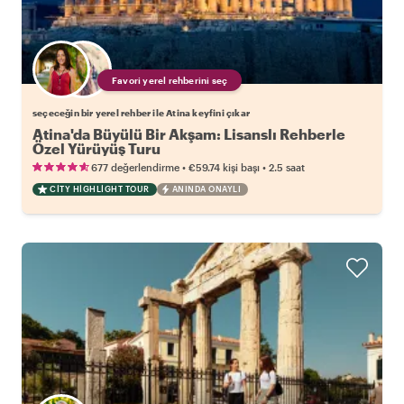
Favori yerel rehberini seç
seçeceğin bir yerel rehber ile Atina keyfini çıkar
Atina'da Büyülü Bir Akşam: Lisanslı Rehberle
Özel Yürüyüş Turu
•
•
677 değerlendirme
€59.74
kişi başı
2.5 saat
CITY HIGHLIGHT TOUR
ANINDA ONAYLI