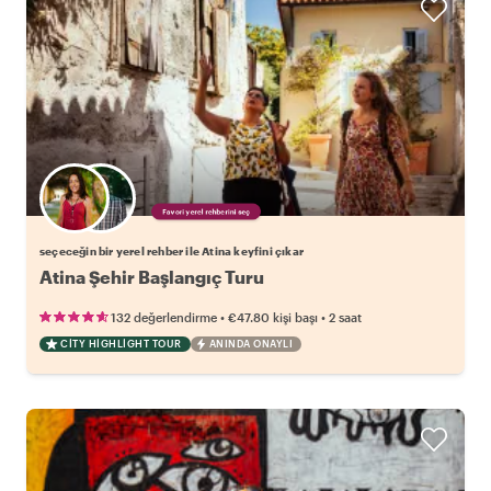
Favori yerel rehberini seç
seçeceğin bir yerel rehber ile Atina keyfini çıkar
Atina Şehir Başlangıç Turu
•
•
132 değerlendirme
€47.80
kişi başı
2 saat
CITY HIGHLIGHT TOUR
ANINDA ONAYLI