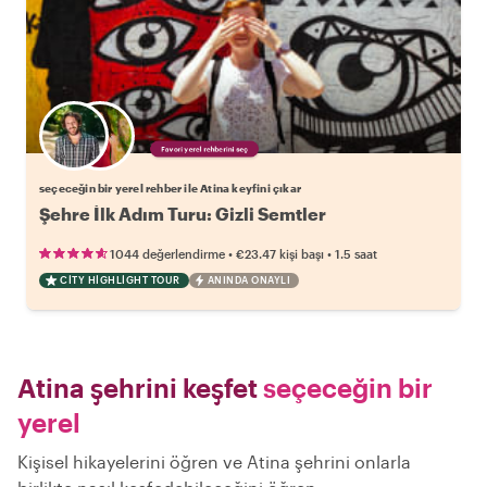
Favori yerel rehberini seç
seçeceğin bir yerel rehber ile Atina keyfini çıkar
Şehre İlk Adım Turu: Gizli Semtler
•
•
1044 değerlendirme
€23.47
kişi başı
1.5 saat
CITY HIGHLIGHT TOUR
ANINDA ONAYLI
Atina şehrini keşfet
seçeceğin bir
yerel
Kişisel hikayelerini öğren ve Atina şehrini onlarla