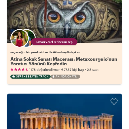
Favori yerel rehberini seç
seçeceğin bir yerel rehber ile Atina keyfini çıkar
Atina Sokak Sanatı Macerası: Metaxourgeio'nun
Yaratıcı Yönünü Keşfedin
•
•
1178 değerlendirme
€27.57
kişi başı
2.5 saat
OFF THE BEATEN TRACK
ANINDA ONAYLI