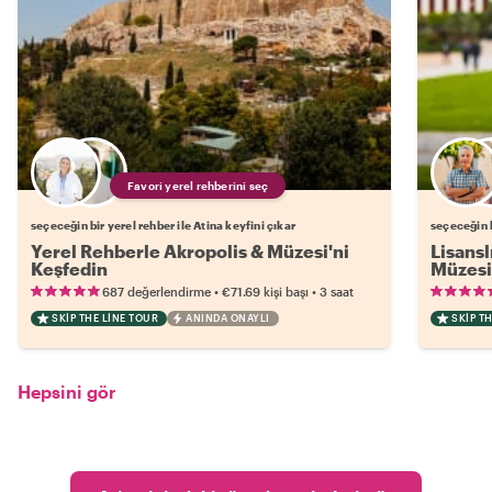
Favori yerel rehberini seç
seçeceğin bir yerel rehber ile Atina keyfini çıkar
seçeceğin b
Yerel Rehberle Akropolis & Müzesi'ni
Lisansl
Keşfedin
Müzesi
•
•
687 değerlendirme
€71.69
kişi başı
3 saat
SKIP THE LINE TOUR
ANINDA ONAYLI
SKIP T
Hepsini gör