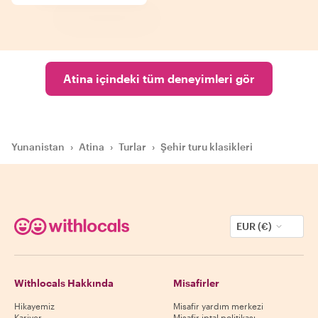
Atina içindeki tüm deneyimleri gör
Yunanistan
›
Atina
›
Turlar
›
Şehir turu klasikleri
EUR (€)
Withlocals Hakkında
Misafirler
Hikayemiz
Misafir yardım merkezi
Kariyer
Misafir iptal politikası