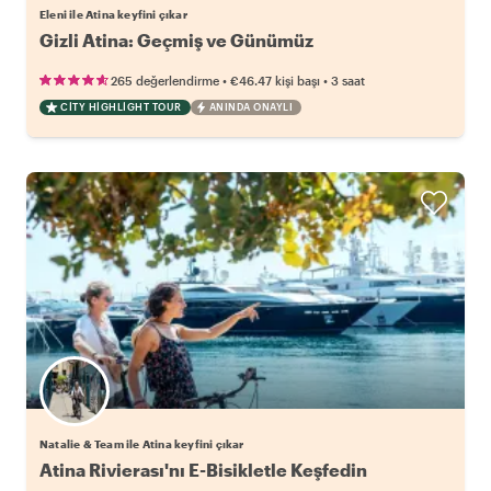
Eleni ile Atina keyfini çıkar
Gizli Atina: Geçmiş ve Günümüz
•
•
265 değerlendirme
€46.47
kişi başı
3 saat
CITY HIGHLIGHT TOUR
ANINDA ONAYLI
Natalie & Team ile Atina keyfini çıkar
Atina Rivierası'nı E-Bisikletle Keşfedin