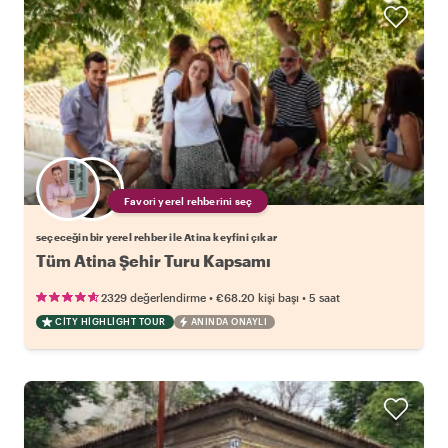
Favori yerel rehberini seç
seçeceğin bir yerel rehber ile Atina keyfini çıkar
Tüm Atina Şehir Turu Kapsamı
•
•
2329 değerlendirme
€68.20
kişi başı
5 saat
CITY HIGHLIGHT TOUR
ANINDA ONAYLI