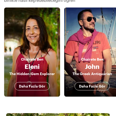
birlikte nasıl keşfedebileceğini öğren
Chaírete
Ben
Chaírete
Ben
Eleni
John
The Hidden-Gem Explorer
The Greek Antiquarian
Daha Fazla Gör
Daha Fazla Gör