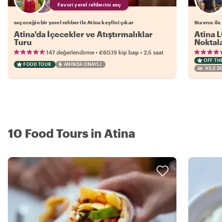
Favori yerel rehberini seç
seçeceğin bir yerel rehber ile Atina keyfini çıkar
Stavros ile
Atina'da İçecekler ve Atıştırmalıklar
Atina 
Turu
Noktala
•
•
147 değerlendirme
€60.19
kişi başı
2.5 saat
OFF TH
FOOD TOUR
ANINDA ONAYLI
AILE 
10 Food Tours in Atina