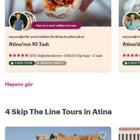
Favori yerel rehberini seç
seçeceğin bir yerel rehber ile Atina keyfini çıkar
seçeceğin b
Atina'nın 10 Tadı
Atina'd
•
•
1273 değerlendirme
€90.10
kişi başı
3 saat
FOOD TOUR
ANINDA ONAYLI
FOOD 
Hepsini gör
4 Skip The Line Tours in Atina