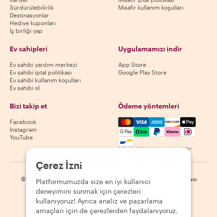
Sürdürülebilirlik
Misafir kullanım koşulları
Destinasyonlar
Hediye kuponları
İş birliği yap
Ev sahipleri
Uygulamamızı indir
Ev sahibi yardım merkezi
App Store
Ev sahibi iptal politikası
Google Play Store
Ev sahibi kullanım koşulları
Ev sahibi ol
Bizi takip et
Ödeme yöntemleri
Mastercard, Visa, Amex, Di
Facebook
Instagram
YouTube
Kullanılabilirlik destinasyona göre değişir
Çerez İzni
©
2026
Withlocals.com
|
Gizlilik Politikası
|
Çerezler
|
Site haritası
Platformumuzda size en iyi kullanıcı
deneyimini sunmak için çerezleri
kullanıyoruz! Ayrıca analiz ve pazarlama
amaçları için de çerezlerden faydalanıyoruz.