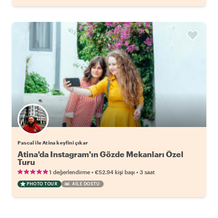
Pascal ile Atina keyfini çıkar
Atina'da Instagram'ın Gözde Mekanları Özel
Turu
•
•
1 değerlendirme
€52.94
kişi başı
3 saat
PHOTO TOUR
AILE DOSTU