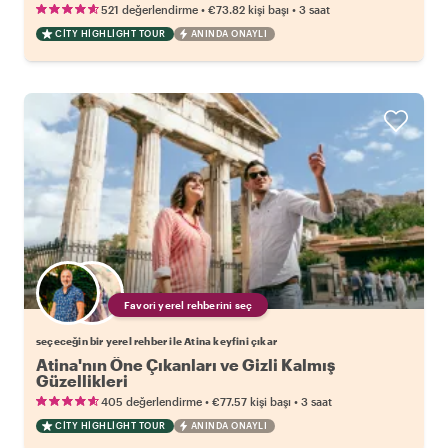
•
•
521 değerlendirme
€73.82
kişi başı
3 saat
CITY HIGHLIGHT TOUR
ANINDA ONAYLI
Favori yerel rehberini seç
seçeceğin bir yerel rehber ile Atina keyfini çıkar
Atina'nın Öne Çıkanları ve Gizli Kalmış
Güzellikleri
•
•
405 değerlendirme
€77.57
kişi başı
3 saat
CITY HIGHLIGHT TOUR
ANINDA ONAYLI