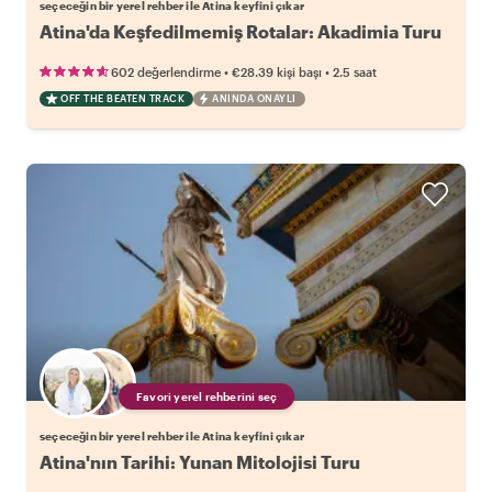
seçeceğin bir yerel rehber ile Atina keyfini çıkar
Atina'da Keşfedilmemiş Rotalar: Akadimia Turu
•
•
602 değerlendirme
€28.39
kişi başı
2.5 saat
OFF THE BEATEN TRACK
ANINDA ONAYLI
Favori yerel rehberini seç
seçeceğin bir yerel rehber ile Atina keyfini çıkar
Atina'nın Tarihi: Yunan Mitolojisi Turu