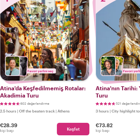
Favori yerlini seç
Favori yerl
Atina'da Keşfedilmemiş Rotalar:
Atina'nın Tarihi:
Akadimia Turu
Turu
602 değerlendirme
521 değerlendi
2.5 hours
|
Off the beaten track
|
Athens
3 hours
|
City highlight t
€28.39
€73.82
Keşfet
kişi başı
kişi başı